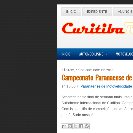
INÍCIO
EXPEDIENTE
ANUNCIE
»
INÍCIO
AUTOMOBILISMO
MOTOVELOC
SÁBADO, 14 DE OUTUBRO DE 2006
Campeonato Paranaense de
14.10.06
Paranaense de Motovelocidade
Acontece neste final de semana mais uma 
Autódromo Internacional de Curitiba. Compe
Com isto, os fãs de competições no autód
por lá. Sorte nossa!