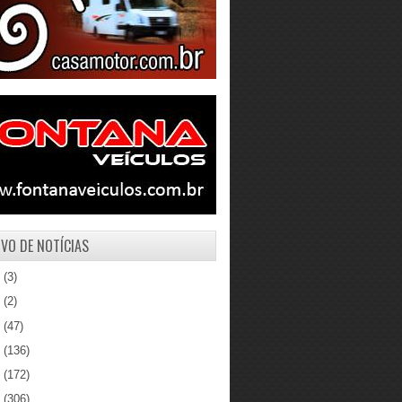
VO DE NOTÍCIAS
1
(3)
0
(2)
9
(47)
8
(136)
7
(172)
6
(306)