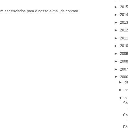
►
201
em ser enviados para o nosso e-mail de contato.
►
201
►
201
►
201
►
201
►
201
►
200
►
200
►
200
▼
200
►
d
►
n
▼
o
Sa
Ca
Fó