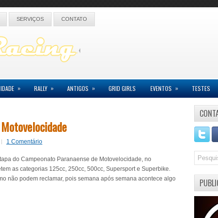
SERVIÇOS
CONTATO
»
»
»
»
IDADE
RALLY
ANTIGOS
GRID GIRLS
EVENTOS
TESTES
CONT
 Motovelocidade
1 Comentário
etapa do Campeonato Paranaense de Motovelocidade, no
tem as categorias 125cc, 250cc, 500cc, Supersport e Superbike.
romo não podem reclamar, pois semana após semana acontece algo
PUBLI