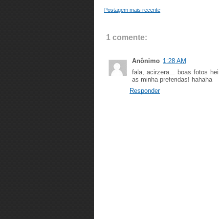
Postagem mais recente
1 comente:
Anônimo
1:28 AM
fala, acirzera... boas fotos h
as minha preferidas! hahaha
Responder