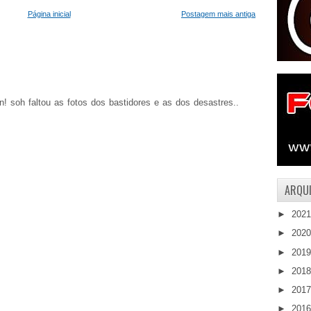
Página inicial
Postagem mais antiga
ein! soh faltou as fotos dos bastidores e as dos desastres..
ARQUI
►
202
►
202
►
201
►
201
►
201
►
201