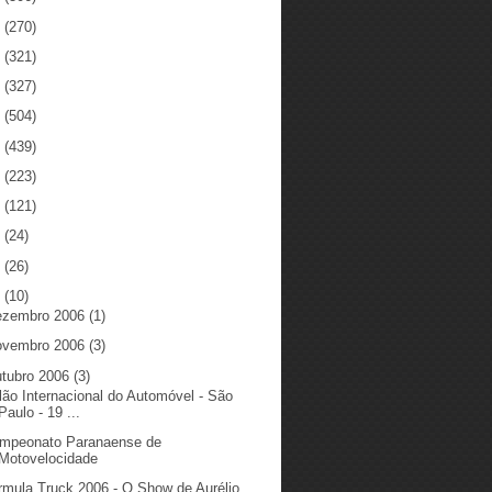
5
(270)
4
(321)
3
(327)
2
(504)
1
(439)
0
(223)
9
(121)
8
(24)
7
(26)
6
(10)
ezembro 2006
(1)
ovembro 2006
(3)
utubro 2006
(3)
lão Internacional do Automóvel - São
Paulo - 19 ...
mpeonato Paranaense de
Motovelocidade
rmula Truck 2006 - O Show de Aurélio