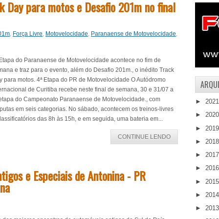
k Day para motos e Desafio 201m no final
201m
,
Força Livre
,
Motovelocidade
,
Paranaense de Motovelocidade
,
 Etapa do Paranaense de Motovelocidade acontece no fim de
ana e traz para o evento, além do Desafio 201m., o inédito Track
y para motos. 4ª Etapa do PR de Motovelocidade O Autódromo
ARQUI
ernacional de Curitiba recebe neste final de semana, 30 e 31/07 a
 etapa do Campeonato Paranaense de Motovelocidade., com
►
202
putas em seis categorias. No sábado, acontecem os treinos-livres
►
202
lassificatórios das 8h às 15h, e em seguida, uma bateria em...
►
201
CONTINUE LENDO
►
201
►
201
►
201
tigos e Especiais de Antonina - PR
►
201
ana
►
201
►
201