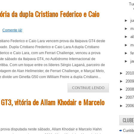
Tu
ória da dupla Cristiano Federico e Caio
►
j
►
m
Comente já!
►
ab
istiano Federico e Caio Lara vencem prova da Itaipava GT4 deste
►
m
ado. Dupla Cristiano Frederico e Caio Lara A dupla Cristiano
►
fe
derico e Caio Lara, com um Ferrari Challenge, venceu a prova
ste sábado da Itaipava GT4, no Autódromo Internacional de
►
ja
itiba. Com um toque entre os líderes Sérgio Laganá, parceiro de
otagem de Alan Hellmeister, de Ferrari Challenge, e Marçal Melo,
►
201
 divide um Ginetta G50 com William Freire a dupla Cristiano...
►
200
CONTINUE LENDO
►
200
►
200
 GT3, vitória de Allam Khodair e Marcelo
►
200
CLUBE
 prova disputada neste sábado, Allam Khodair e Marcelo Hahn
Curiti