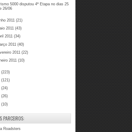
rismo 5000 disputou 4ª Etapa no dias 25
e 26/06
unho 2011
(21)
aio 2011
(43)
ril 2011
(34)
arço 2011
(40)
vereiro 2011
(22)
neiro 2011
(10)
0
(223)
9
(121)
8
(24)
7
(26)
6
(10)
S PARCEIROS:
ba Roadsters