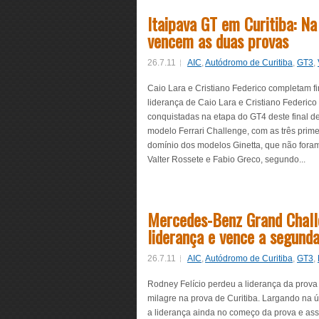
Itaipava GT em Curitiba: Na
vencem as duas provas
26.7.11
AIC
,
Autódromo de Curitiba
,
GT3
,
Caio Lara e Cristiano Federico completam f
liderança de Caio Lara e Cristiano Federico 
conquistadas na etapa do GT4 deste final de
modelo Ferrari Challenge, com as três pri
domínio dos modelos Ginetta, que não foram
Valter Rossete e Fabio Greco, segundo...
Mercedes-Benz Grand Chall
liderança e vence a segunda
26.7.11
AIC
,
Autódromo de Curitiba
,
GT3
,
Rodney Felício perdeu a liderança da prova
milagre na prova de Curitiba. Largando na ú
a liderança ainda no começo da prova e ass