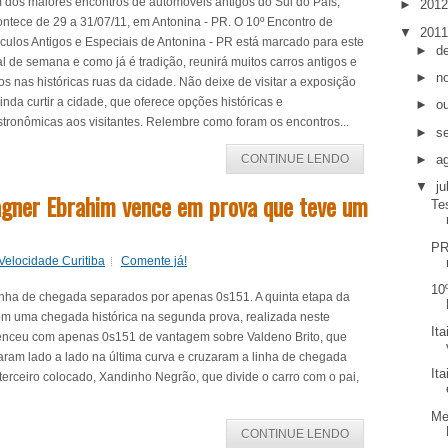
 dos maiores encontros de automóveis antigos do Sul do País,
►
201
ntece de 29 a 31/07/11, em Antonina - PR. O 10º Encontro de
▼
201
culos Antigos e Especiais de Antonina - PR está marcado para este
►
d
al de semana e como já é tradição, reunirá muitos carros antigos e
►
n
os nas históricas ruas da cidade. Não deixe de visitar a exposição
inda curtir a cidade, que oferece opções históricas e
►
o
tronômicas aos visitantes. Relembre como foram os encontros...
►
s
►
a
CONTINUE LENDO
▼
ju
agner Ebrahim vence em prova que teve um
Te
PR
Velocidade Curitiba
Comente já!
10
inha de chegada separados por apenas 0s151. A quinta etapa da
om uma chegada histórica na segunda prova, realizada neste
It
nceu com apenas 0s151 de vantagem sobre Valdeno Brito, que
aram lado a lado na última curva e cruzaram a linha de chegada
It
erceiro colocado, Xandinho Negrão, que divide o carro com o pai,
Me
CONTINUE LENDO