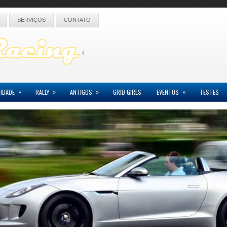
SERVIÇOS
CONTATO
»
»
»
»
IDADE
RALLY
ANTIGOS
GRID GIRLS
EVENTOS
TESTES