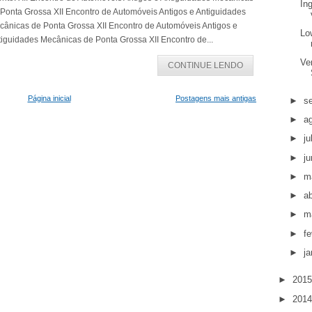
In
 Ponta Grossa XII Encontro de Automóveis Antigos e Antiguidades
cânicas de Ponta Grossa XII Encontro de Automóveis Antigos e
Lo
iguidades Mecânicas de Ponta Grossa XII Encontro de...
Ve
CONTINUE LENDO
Página inicial
Postagens mais antigas
►
s
►
a
►
j
►
j
►
m
►
ab
►
m
►
fe
►
ja
►
201
►
201