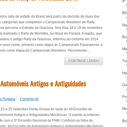
4ª
Bô
nico rally de asfalto do Brasil será palco da decisão de duas das
ês categorias que competem o Campeonato Brasileiro de Rally.
Na
ova percorre a Estrada da Graciosa. Nos dias 18 e 19 de novembro
á realizado o Rally de Morretes, no litoral do Paraná. A região, que
Br
sediou o antigo Rally da Graciosa, retornou ao certame em 2014
m novo nome, primeiro como etapa do Campeonato Paranaense, e
Me
pois como etapa do Campeonato Brasileiro. Percorrendo...
Tu
CONTINUE LENDO
Ha
 Automóveis Antigos e Antiguidades
Go
Pr
lo Fontana
Comente já!
Re
 23 a 25 Setembro Ponta Grossa foi sede do XII Encontro de
tomóveis Antigos e Antiguidades Mecânicas. O evento aconteceu
to com o 3º Encontro Nacional de FNM. Confiram as fotos do
Br
ento: XII Encontro de Automóveis Antigos e Antiguidades Mecânicas