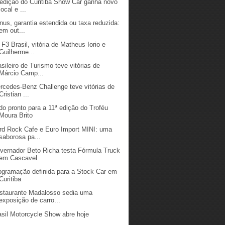
 edição do Curitiba Show Car ganha novo
local e ...
nus, garantia estendida ou taxa reduzida:
em out...
 F3 Brasil, vitória de Matheus Iorio e
Guilherme...
asileiro de Turismo teve vitórias de
Márcio Camp...
rcedes-Benz Challenge teve vitórias de
Cristian ...
do pronto para a 11ª edição do Troféu
Moura Brito
rd Rock Cafe e Euro Import MINI: uma
saborosa pa...
vernador Beto Richa testa Fórmula Truck
em Cascavel
ogramação definida para a Stock Car em
Curitiba
staurante Madalosso sedia uma
exposição de carro...
asil Motorcycle Show abre hoje