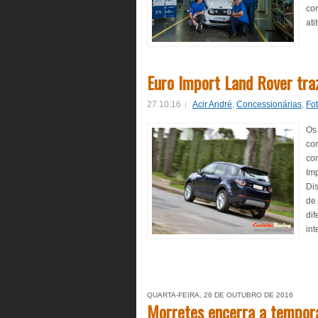
con
ati
Euro Import Land Rover tra
27.10.16
Acir André
,
Concessionárias
,
Fo
Os
co
co
Im
Di
de
dif
int
QUARTA-FEIRA, 26 DE OUTUBRO DE 2016
Morretes encerra a tempora