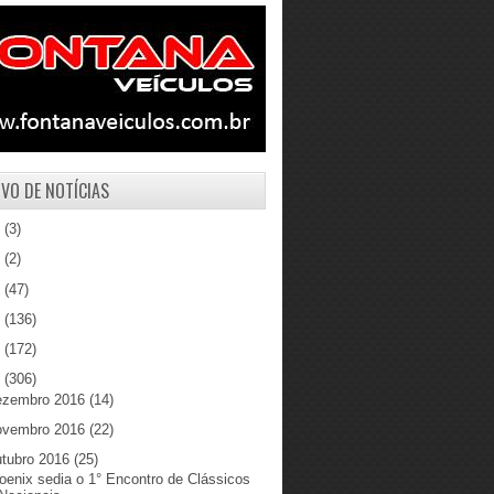
VO DE NOTÍCIAS
1
(3)
0
(2)
9
(47)
8
(136)
7
(172)
6
(306)
ezembro 2016
(14)
ovembro 2016
(22)
utubro 2016
(25)
oenix sedia o 1° Encontro de Clássicos