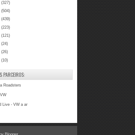
3
(327)
2
(504)
1
(439)
0
(223)
9
(121)
8
(24)
7
(26)
6
(10)
S PARCEIROS:
ba Roadsters
 VW
 Live - VW a ar
 by
Blogger