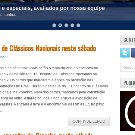
 e especiais, avaliados por nossa equipe
os sonhos.
CONT
 de Clássicos Nacionais neste sábado
rio
fora de série nacionais serão o tema da vez, do encontro da
oenix deste sábado. 1º Encontro de Clássicos Nacionais na
oenix. Os carros que marcaram a época da proibição das
PUBLI
ortações no Brasil, serão o destaque do 1º Encontro de Clássicos
cionais, na Phoenix. Além dos carros, marcados pela construção
fibra de vidro, estarão no local Food Trucks e exposição de
iaturas. A entrada é livre e o encontro vai das 9h às 17, no pátio
..
CONTINUE LENDO