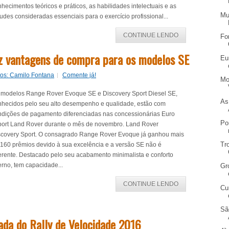
hecimentos teóricos e práticos, as habilidades intelectuais e as
Mu
tudes consideradas essenciais para o exercício profissional...
CONTINUE LENDO
Fo
z vantagens de compra para os modelos SE
Eu
tos: Camilo Fontana
Comente já!
Mo
 modelos Range Rover Evoque SE e Discovery Sport Diesel SE,
As
nhecidos pelo seu alto desempenho e qualidade, estão com
ndições de pagamento diferenciadas nas concessionárias Euro
Po
port Land Rover durante o mês de novembro. Land Rover
scovery Sport. O consagrado Range Rover Evoque já ganhou mais
Tr
 160 prêmios devido à sua excelência e a versão SE não é
erente. Destacado pelo seu acabamento minimalista e conforto
erno, tem capacidade...
Gr
CONTINUE LENDO
Cu
Sã
da do Rally de Velocidade 2016