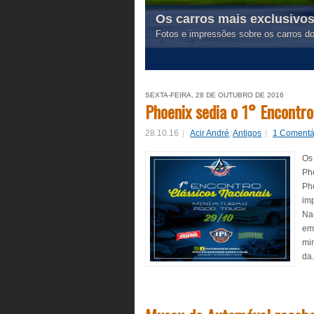
Os carros mais exclusivos
Fotos e impressões sobre os carros d
1
2
3
4
5
SEXTA-FEIRA, 28 DE OUTUBRO DE 2016
Phoenix sedia o 1° Encontro
28.10.16
Acir André
,
Antigos
1 Comentá
Os 
Ph
Ph
imp
Na
em 
min
da.