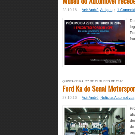
Museu do Automóvel recebe
28.10.16
Acir André
,
Antigos
1 Comentá
De
le
Po
fra
QUINTA-FEIRA, 27 DE OUTUBRO DE 2016
Ford Ka do Senai Motorspo
27.10.16
Acir André
,
Notícias Automotivas
Pr
at
de
do
or