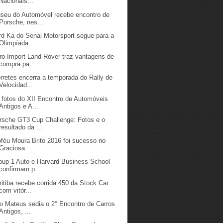
Nacionais...
seu do Automóvel recebe encontro de
Porsche, nes...
rd Ka do Senai Motorsport segue para a
Olimpíada...
ro Import Land Rover traz vantagens de
compra pa...
rretes encerra a temporada do Rally de
Velocidad...
 fotos do XII Encontro de Automóveis
Antigos e A...
rsche GT3 Cup Challenge: Fotos e o
resultado da ...
oféu Moura Brito 2016 foi sucesso no
Graciosa
oup 1 Auto e Harvard Business School
confirmam p...
ritiba recebe corrida 450 da Stock Car
com vitór...
o Mateus sedia o 2° Encontro de Carros
Antigos, ...