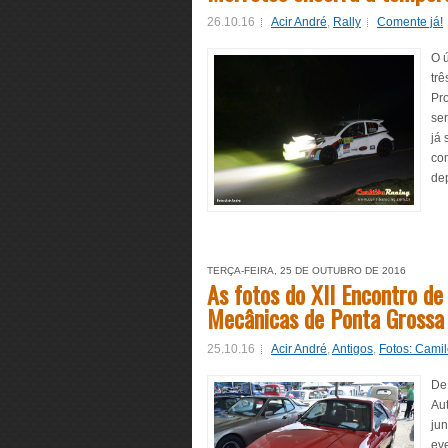
26.10.16
Acir André
,
Rally
Comente já!
O ú
tr
Pr
ser
já 
co
de
TERÇA-FEIRA, 25 DE OUTUBRO DE 2016
As fotos do XII Encontro de
Mecânicas de Ponta Grossa
25.10.16
Acir André
,
Antigos
,
Fotos: Cami
De
Au
jun
ev