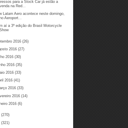
gressos para a Stock Car já estão a
venda na Red...
w Latam Aero acontece neste domingo,
no Aeroport...
m aí a 3ª edição do Brasil Motorcycle
Show
etembro 2016
(26)
gosto 2016
(27)
ulho 2016
(30)
unho 2016
(35)
aio 2016
(33)
ril 2016
(41)
arço 2016
(33)
vereiro 2016
(14)
neiro 2016
(6)
5
(270)
4
(321)