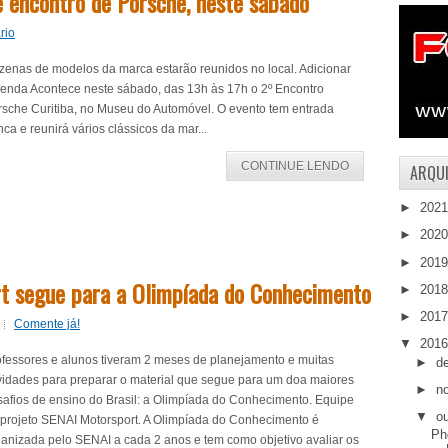
 encontro de Porsche, neste sábado
rio
zenas de modelos da marca estarão reunidos no local. Adicionar
genda Acontece neste sábado, das 13h às 17h o 2º Encontro
rsche Curitiba, no Museu do Automóvel. O evento tem entrada
nca e reunirá vários clássicos da mar...
CONTINUE LENDO
ARQUI
►
202
►
202
►
201
rt segue para a Olimpíada do Conhecimento
►
201
►
201
Comente já!
▼
201
ofessores e alunos tiveram 2 meses de planejamento e muitas
►
d
ividades para preparar o material que segue para um doa maiores
►
n
safios de ensino do Brasil: a Olimpíada do Conhecimento. Equipe
▼
o
 projeto SENAI Motorsport. A Olimpíada do Conhecimento é
Ph
ganizada pelo SENAI a cada 2 anos e tem como objetivo avaliar os