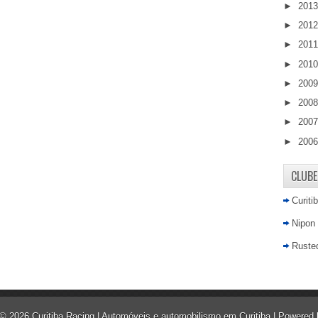
►
201
►
201
►
201
►
201
►
200
►
200
►
200
►
200
CLUBE
Curiti
Nipon
Rusted
 ©
2026
Curitiba Racing | Automóveis e automobilismo em Curitiba
| Powered