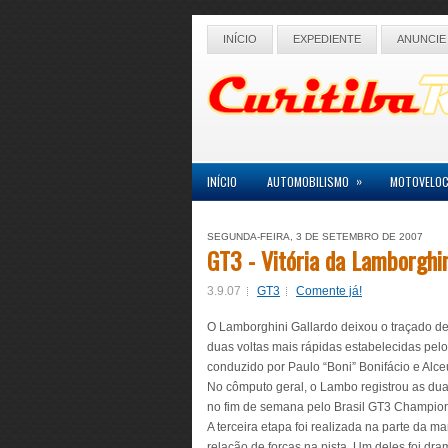
INÍCIO
EXPEDIENTE
ANUNCIE
»
INÍCIO
AUTOMOBILISMO
MOTOVELOC
SEGUNDA-FEIRA, 3 DE SETEMBRO DE 2007
GT3 - Vitória da Lamborghi
3.9.07
GT3
Comente já!
O Lamborghini Gallardo deixou o traçado d
duas voltas mais rápidas estabelecidas pelo 
conduzido por Paulo “Boni” Bonifácio e Alce
No cômputo geral, o Lambo registrou as duas
no fim de semana pelo Brasil GT3 Champion
A terceira etapa foi realizada na parte da m
relação de forças na pista. Um deles foi dra