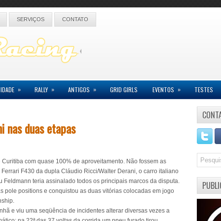
SERVIÇOS
CONTATO
»
»
»
»
IDADE
RALLY
ANTIGOS
GRID GIRLS
EVENTOS
TESTES
CONT
ni nas duas etapas
e Curitiba com quase 100% de aproveitamento. Não fossem as
Ferrari F430 da dupla Cláudio Ricci/Walter Derani, o carro italiano
u Feldmann teria assinalado todos os principais marcos da disputa.
PUBLI
 pole positions e conquistou as duas vitórias colocadas em jogo
ship.
anhã e viu uma seqüência de incidentes alterar diversas vezes a
mático: na 22ª das 37 voltas da corrida um pneu furado tirou