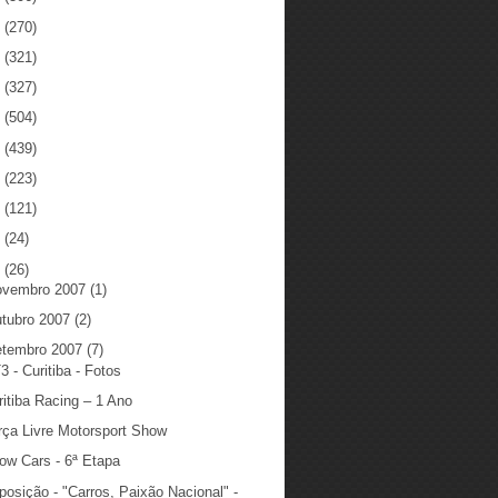
5
(270)
4
(321)
3
(327)
2
(504)
1
(439)
0
(223)
9
(121)
8
(24)
7
(26)
ovembro 2007
(1)
utubro 2007
(2)
etembro 2007
(7)
3 - Curitiba - Fotos
ritiba Racing – 1 Ano
rça Livre Motorsport Show
ow Cars - 6ª Etapa
posição - "Carros, Paixão Nacional" -