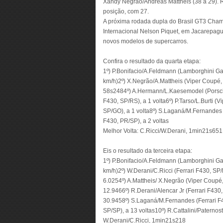
Xandy Negrão/Andréas Mattheis (38 a 29). 
posição, com 27.
A próxima rodada dupla do Brasil GT3 Cham
Internacional Nelson Piquet, em Jacarepagu
novos modelos de supercarros.
Confira o resultado da quarta etapa:
1º) P.Bonifacio/A.Feldmann (Lamborghini G
km/h)2º) X.Negrão/A.Mattheis (Viper Coupé,
58s2484º) A.Hermann/L.Kaesemodel (Porsche
F430, SP/RS), a 1 volta6º) P.Tarso/L.Burti (V
SP/GO), a 1 volta8º) S.Laganá/M.Fernandes (F
F430, PR/SP), a 2 voltas
Melhor Volta: C.Ricci/W.Derani, 1min21s651
Eis o resultado da terceira etapa:
1º) P.Bonifacio/A.Feldmann (Lamborghini G
km/h)2º) W.Derani/C.Ricci (Ferrari F430, SP
6.0254º) A.Mattheis/ X.Negrão (Viper Coupé,
12.9466º) R.Derani/Alencar Jr (Ferrari F43
30.9458º) S.Laganá/M.Fernandes (Ferrari F4
SP/SP), a 13 voltas10º) R.Cattalini/Paternost
W.Derani/C.Ricci, 1min21s218