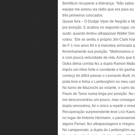
Bonifácio recuperar a liderança. “Não sabia
equipe me avisou via rádio que era para eu 
três primeiros colocados.
Quase fora – O Dodge Viper de Negrão e Ma
por posição. E acabou no segundo lugar, co
susto: quando tentou ultrapassar Walter De
rodou. “Ele se sentiu o próprio Jim Clark h
de F-1 nos anos 60 e à manobra arriscada q
ferrenhamente sua posição. “Melhoramos o c
e com pouca velocidade de reta. Acho que to
Outra ótima corrida fez a dupla Ramon Mat
impôs um ritmo forte e constante e foi ganha
começo foi difícil passar o Leonardo Burti, m
pista livre e tinha o Lamborghini no meu ca
No turno de Mazzochi ao volante, o carro d
Paulo de Tarso numa briga por posição. No e
me desconcentrou um pouco, mas conseguimo
dupla vencedora, foi o único a repetir o res
Recuperação surpreendente teve Lico Kaese
no lugar de Antonio Hermann, o paranaense 
alguns Ferrari, fez ultrapassagens e chegou
No campeonato, a dupla do Lamborghini au