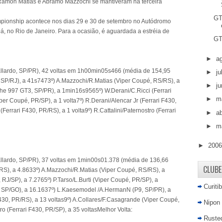
Ramon Matias e Abramo Mazzochi se mantiveram na terceira
GT
pionship acontece nos dias 29 e 30 de setembro no Autódromo
á, no Rio de Janeiro. Para a ocasião, é aguardada a estréia de
GT
►
a
allardo, SP/PR), 42 voltas em 1h00min05s466 (média de 154,95
►
j
 SP/RJ), a 41s7473º) A.Mazzochi/R.Matias (Viper Coupé, RS/RS), a
►
j
 997 GT3, SP/PR), a 1min16s9565º) W.Derani/C.Ricci (Ferrari
►
m
iper Coupé, PR/SP), a 1 volta7º) R.Derani/Alencar Jr (Ferrari F430,
errari F430, PR/RS), a 1 volta9º) R.Cattalini/Paternostro (Ferrari
►
ab
►
m
►
200
allardo, SP/PR), 37 voltas em 1min00s01.378 (média de 136,66
CLUBE
/RS), a 4.8633º) A.Mazzochi/R.Matias (Viper Coupé, RS/RS), a
 RJ/SP), a 7.2765º) P.Tarso/L.Burti (Viper Coupé, PR/SP), a
Curiti
0, SP/GO), a 16.1637º) L.Kaesemodel /A.HermanN (P9, SP/PR), a
30, PR/RS), a 13 voltas9º) A.Collares/F.Casagrande (Viper Coupé,
Nipon
ro (Ferrari F430, PR/SP), a 35 voltasMelhor Volta:
Rusted