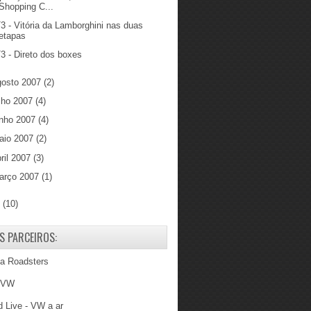
Shopping C...
3 - Vitória da Lamborghini nas duas
etapas
3 - Direto dos boxes
gosto 2007
(2)
ulho 2007
(4)
unho 2007
(4)
aio 2007
(2)
ril 2007
(3)
arço 2007
(1)
6
(10)
S PARCEIROS:
ba Roadsters
 VW
 Live - VW a ar