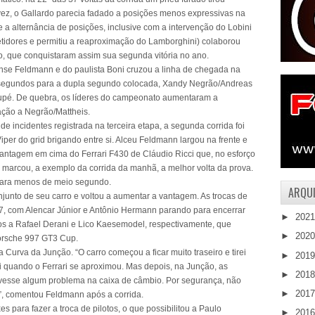
vez, o Gallardo parecia fadado a posições menos expressivas na
a alternância de posições, inclusive com a intervenção do Lobini
tidores e permitiu a reaproximação do Lamborghini) colaborou
o, que conquistaram assim sua segunda vitória no ano.
ense Feldmann e do paulista Boni cruzou a linha de chegada na
 segundos para a dupla segundo colocada, Xandy Negrão/Andreas
upé. De quebra, os líderes do campeonato aumentaram a
ação a Negrão/Mattheis.
 incidentes registrada na terceira etapa, a segunda corrida foi
er do grid brigando entre si. Alceu Feldmann largou na frente e
antagem em cima do Ferrari F430 de Cláudio Ricci que, no esforço
marcou, a exemplo da corrida da manhã, a melhor volta da prova.
para menos de meio segundo.
ARQUI
unto de seu carro e voltou a aumentar a vantagem. As trocas de
17, com Alencar Júnior e Antônio Hermann parando para encerrar
►
202
ros a Rafael Derani e Lico Kaesemodel, respectivamente, que
►
202
orsche 997 GT3 Cup.
Curva da Junção. “O carro começou a ficar muito traseiro e tirei
►
201
i quando o Ferrari se aproximou. Mas depois, na Junção, as
►
201
vesse algum problema na caixa de câmbio. Por segurança, não
►
201
le”, comentou Feldmann após a corrida.
s para fazer a troca de pilotos, o que possibilitou a Paulo
►
201