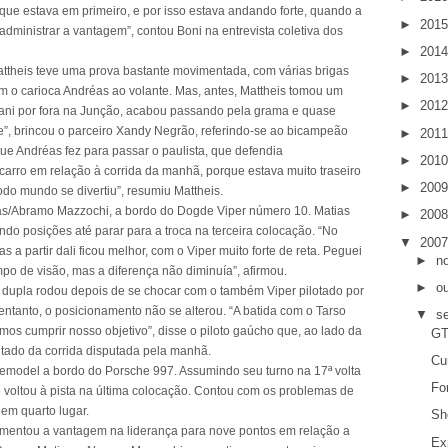
 que estava em primeiro, e por isso estava andando forte, quando a
►
201
administrar a vantagem”, contou Boni na entrevista coletiva dos
►
201
ttheis teve uma prova bastante movimentada, com várias brigas
►
201
m o carioca Andréas ao volante. Mas, antes, Mattheis tomou um
►
201
rani por fora na Junção, acabou passando pela grama e quase
oje”, brincou o parceiro Xandy Negrão, referindo-se ao bicampeão
►
201
ue Andréas fez para passar o paulista, que defendia
►
201
arro em relação à corrida da manhã, porque estava muito traseiro
►
200
do mundo se divertiu”, resumiu Mattheis.
ias/Abramo Mazzochi, a bordo do Dogde Viper número 10. Matias
►
200
ndo posições até parar para a troca na terceira colocação. “No
▼
200
as a partir dali ficou melhor, com o Viper muito forte de reta. Peguei
►
n
mpo de visão, mas a diferença não diminuía”, afirmou.
►
o
a dupla rodou depois de se chocar com o também Viper pilotado por
ntanto, o posicionamento não se alterou. “A batida com o Tarso
▼
s
s cumprir nosso objetivo”, disse o piloto gaúcho que, ao lado da
GT
ultado da corrida disputada pela manhã.
Cu
model a bordo do Porsche 997. Assumindo seu turno na 17ª volta
Fo
voltou à pista na última colocação. Contou com os problemas de
 em quarto lugar.
Sh
mentou a vantagem na liderança para nove pontos em relação a
Ex