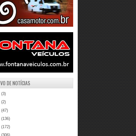
VO DE NOTÍCIAS
1
(3)
0
(2)
9
(47)
8
(136)
7
(172)
6
(306)