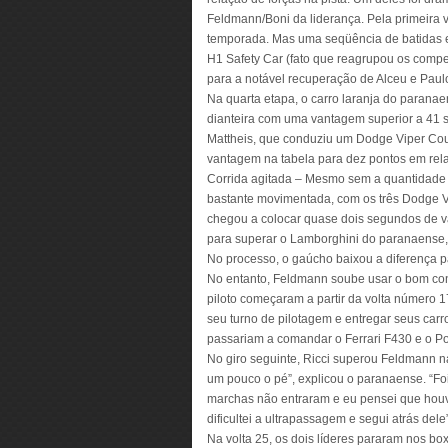
Feldmann/Boni da liderança. Pela primeira 
temporada. Mas uma seqüência de batidas e 
H1 Safety Car (fato que reagrupou os compe
para a notável recuperação de Alceu e Paul
Na quarta etapa, o carro laranja do parana
dianteira com uma vantagem superior a 41
Mattheis, que conduziu um Dodge Viper Co
vantagem na tabela para dez pontos em rel
Corrida agitada – Mesmo sem a quantidade de
bastante movimentada, com os três Dodge Vip
chegou a colocar quase dois segundos de v
para superar o Lamborghini do paranaense, 
No processo, o gaúcho baixou a diferença 
No entanto, Feldmann soube usar o bom conj
piloto começaram a partir da volta número 
seu turno de pilotagem e entregar seus car
passariam a comandar o Ferrari F430 e o P
No giro seguinte, Ricci superou Feldmann na 
um pouco o pé”, explicou o paranaense. “Fo
marchas não entraram e eu pensei que hou
dificultei a ultrapassagem e segui atrás de
Na volta 25, os dois líderes pararam nos boxe