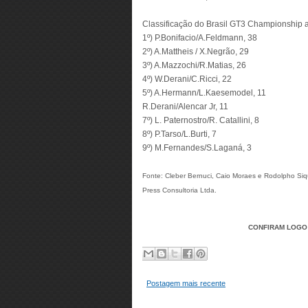
Classificação do Brasil GT3 Championship a
1º) P.Bonifacio/A.Feldmann, 38
2º) A.Mattheis / X.Negrão, 29
3º) A.Mazzochi/R.Matias, 26
4º) W.Derani/C.Ricci, 22
5º) A.Hermann/L.Kaesemodel, 11
R.Derani/Alencar Jr, 11
7º) L. Paternostro/R. Catallini, 8
8º) P.Tarso/L.Burti, 7
9º) M.Fernandes/S.Laganá, 3
Fonte: Cleber Bernuci, Caio Moraes e Rodolpho Siq
Press Consultoria Ltda.
CONFIRAM LOGO 
Postagem mais recente