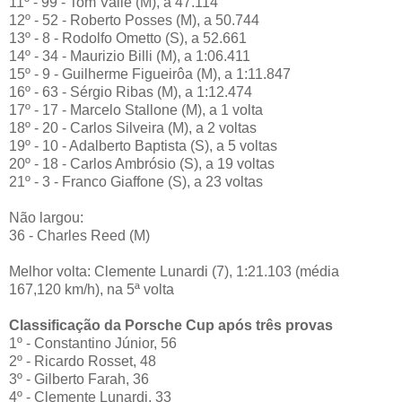
11º - 99 - Tom Valle (M), a 47.114
12º - 52 - Roberto Posses (M), a 50.744
13º - 8 - Rodolfo Ometto (S), a 52.661
14º - 34 - Maurizio Billi (M), a 1:06.411
15º - 9 - Guilherme Figueirôa (M), a 1:11.847
16º - 63 - Sérgio Ribas (M), a 1:12.474
17º - 17 - Marcelo Stallone (M), a 1 volta
18º - 20 - Carlos Silveira (M), a 2 voltas
19º - 10 - Adalberto Baptista (S), a 5 voltas
20º - 18 - Carlos Ambrósio (S), a 19 voltas
21º - 3 - Franco Giaffone (S), a 23 voltas
Não largou:
36 - Charles Reed (M)
Melhor volta: Clemente Lunardi (7), 1:21.103 (média
167,120 km/h), na 5ª volta
Classificação da Porsche Cup após três provas
1º - Constantino Júnior, 56
2º - Ricardo Rosset, 48
3º - Gilberto Farah, 36
4º - Clemente Lunardi, 33