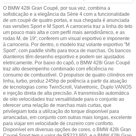
O BMW 428i Gran Coupé, por sua vez, combina a
sofisticação e a elegância da Série 4 com a funcionalidade
de um coupé de quatro portas, e sua chegada é anunciada
nas versões Sport e M Sport. A carroceria traz a linha do teto
um pouco mais alta e com perfil mais aerodinâmico, e as
rodas M, de 19“, conferem um visual esportivo e imponente
à carroceria. Por dentro, o modelo traz volante esportivo ”M
Sport“, com paddle shifts para troca de marchas. Os bancos
dianteiros têm desenho esportivo e podem ser ajustados
eletricamente. Por baixo do capô, o BMW 428i Gran Coupé
traz alto desempenho combinado com eficiência no
consumo de combustível. O propulsor de quatro cilindros em
linha, turbo, produz 245hp de potência a partir da atuação
de tecnologias como TwinScroll, Valvetronic, Duplo VANOS
e injeção direta de alta precisão. A transmissão automática
de oito velocidades traz versatilidade para o conjunto ao
oferecer uma relação de marchas mais curtas, que
privilegiam toda a utilização do torque disponível para
arrancadas, em conjunto com outras mais longas, excelente
para viajar em velocidade de cruzeiro com conforto.
Disponível em diversas opções de cores, o BMW 428i Gran
Coupé Sport tem o valor de R$223.950, e o BMW 428i Gran