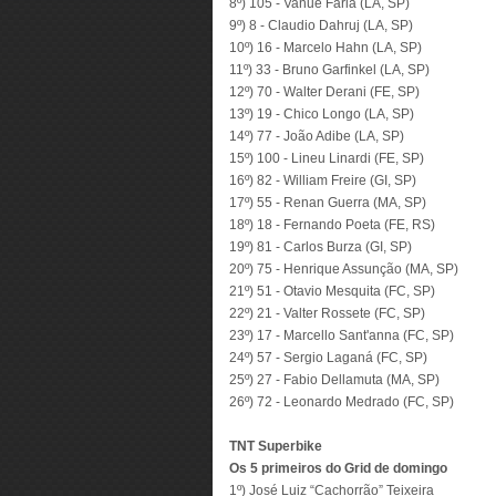
8º) 105 - Vanuê Faria (LA, SP)
9º) 8 - Claudio Dahruj (LA, SP)
10º) 16 - Marcelo Hahn (LA, SP)
11º) 33 - Bruno Garfinkel (LA, SP)
12º) 70 - Walter Derani (FE, SP)
13º) 19 - Chico Longo (LA, SP)
14º) 77 - João Adibe (LA, SP)
15º) 100 - Lineu Linardi (FE, SP)
16º) 82 - William Freire (GI, SP)
17º) 55 - Renan Guerra (MA, SP)
18º) 18 - Fernando Poeta (FE, RS)
19º) 81 - Carlos Burza (GI, SP)
20º) 75 - Henrique Assunção (MA, SP)
21º) 51 - Otavio Mesquita (FC, SP)
22º) 21 - Valter Rossete (FC, SP)
23º) 17 - Marcello Sant'anna (FC, SP)
24º) 57 - Sergio Laganá (FC, SP)
25º) 27 - Fabio Dellamuta (MA, SP)
26º) 72 - Leonardo Medrado (FC, SP)
TNT Superbike
Os 5 primeiros do Grid de domingo
1º) José Luiz “Cachorrão” Teixeira