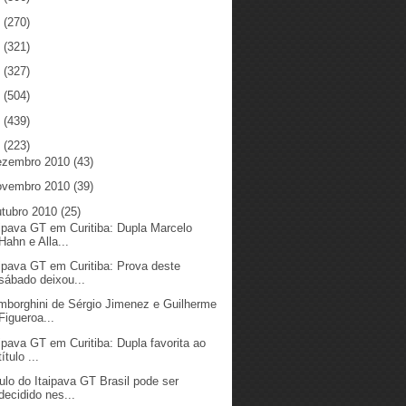
5
(270)
4
(321)
3
(327)
2
(504)
1
(439)
0
(223)
ezembro 2010
(43)
ovembro 2010
(39)
utubro 2010
(25)
aipava GT em Curitiba: Dupla Marcelo
Hahn e Alla...
aipava GT em Curitiba: Prova deste
sábado deixou...
mborghini de Sérgio Jimenez e Guilherme
Figueroa...
aipava GT em Curitiba: Dupla favorita ao
título ...
tulo do Itaipava GT Brasil pode ser
decidido nes...