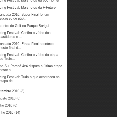
cing Festival: Mais fotos da 600 Hornet
cing Festival: Mais fotos da F-Future
rancada 2010: Super Final foi um
sucesso de públ...
contro de Golf no Parque Barigui
cing Festival: Confira o vídeo dos
bastidores e ...
rancada 2010: Etapa Final acontece
neste final d...
cing Festival: Confira o vídeo da etapa
do Trofe...
pa Sul Paraná 4x4 disputa a última etapa
neste s...
cing Festival: Tudo o que aconteceu na
etapa de ...
etembro 2010
(8)
gosto 2010
(8)
ulho 2010
(6)
unho 2010
(14)