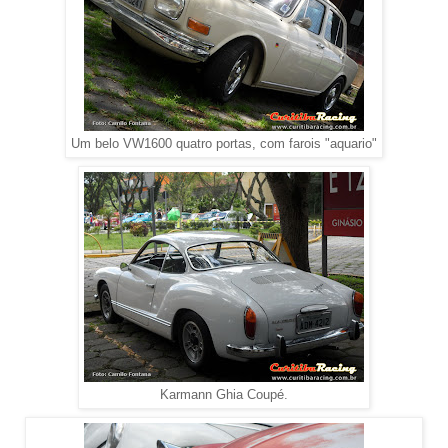
Um belo VW1600 quatro portas, com farois "aquario"
Karmann Ghia Coupé.