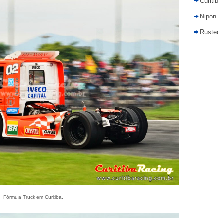
Curiti
Nipon
Rusted
Fórmula Truck em Curitiba.