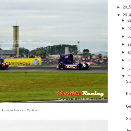
►
201
▼
201
►
d
►
n
►
o
►
s
►
a
►
j
►
j
▼
m
Su
Po
Gu
Fórmula Truck em Curitiba.
St
Ja