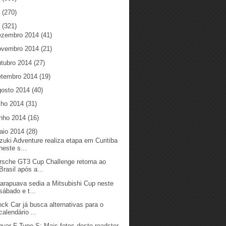
5
(270)
4
(321)
ezembro 2014
(41)
ovembro 2014
(21)
utubro 2014
(27)
etembro 2014
(19)
gosto 2014
(40)
ulho 2014
(31)
unho 2014
(16)
aio 2014
(28)
zuki Adventure realiza etapa em Curitiba
neste s...
rsche GT3 Cup Challenge retorna ao
Brasil após a...
arapuava sedia a Mitsubishi Cup neste
sábado e t...
ock Car já busca alternativas para o
calendário ...
guar F-Type S: Mais fotos deste roadster