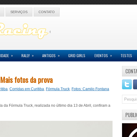
SERVIÇOS
CONTATO
»
»
»
»
IDADE
RALLY
ANTIGOS
GRID GIRLS
EVENTOS
TESTES
CONT
 Mais fotos da prova
itiba
,
Corridas em Curitiba
,
Fórmula Truck
,
Fotos: Camilo Fontana
 da Fórmula Truck, realizada no último dia 13 de Abril, confiram a
PUBLI