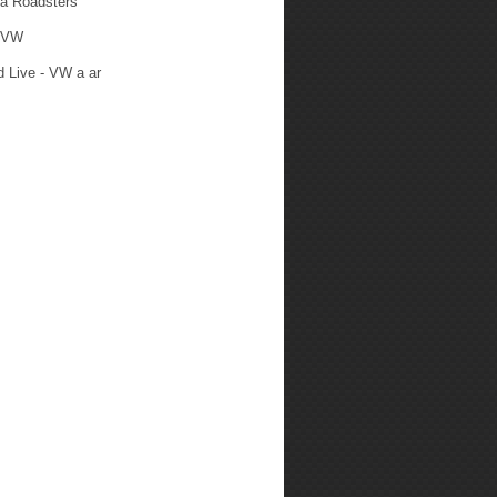
ba Roadsters
 VW
 Live - VW a ar