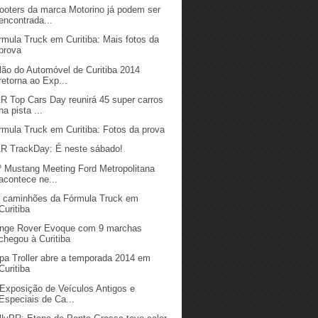
ooters da marca Motorino já podem ser
encontrada...
rmula Truck em Curitiba: Mais fotos da
prova
lão do Automóvel de Curitiba 2014
retorna ao Exp...
R Top Cars Day reunirá 45 super carros
na pista ...
rmula Truck em Curitiba: Fotos da prova
R TrackDay: É neste sábado!
º Mustang Meeting Ford Metropolitana
acontece ne...
 caminhões da Fórmula Truck em
Curitiba
nge Rover Evoque com 9 marchas
chegou à Curitiba
pa Troller abre a temporada 2014 em
Curitiba
 Exposição de Veículos Antigos e
Especiais de Ca...