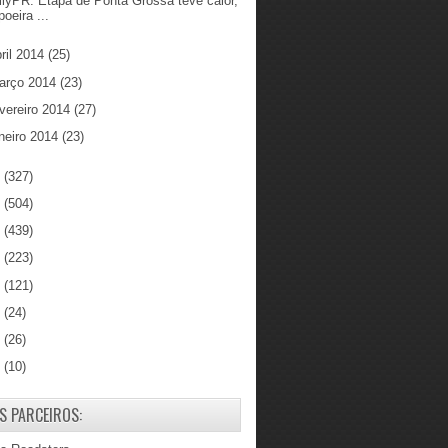
llyPR: Etapa de Ponta Grossa teve calor,
poeira ...
ril 2014
(25)
arço 2014
(23)
vereiro 2014
(27)
neiro 2014
(23)
3
(327)
2
(504)
1
(439)
0
(223)
9
(121)
8
(24)
7
(26)
6
(10)
S PARCEIROS: