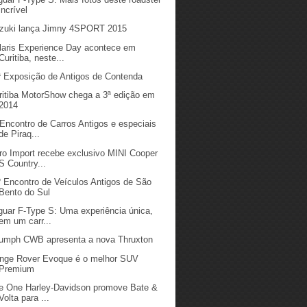
incrível
zuki lança Jimny 4SPORT 2015
laris Experience Day acontece em
Curitiba, neste...
ª Exposição de Antigos de Contenda
ritiba MotorShow chega a 3ª edição em
2014
 Encontro de Carros Antigos e especiais
de Piraq...
ro Import recebe exclusivo MINI Cooper
S Country...
º Encontro de Veículos Antigos de São
Bento do Sul
guar F-Type S: Uma experiência única,
em um carr...
iumph CWB apresenta a nova Thruxton
nge Rover Evoque é o melhor SUV
Premium
e One Harley-Davidson promove Bate &
Volta para ...