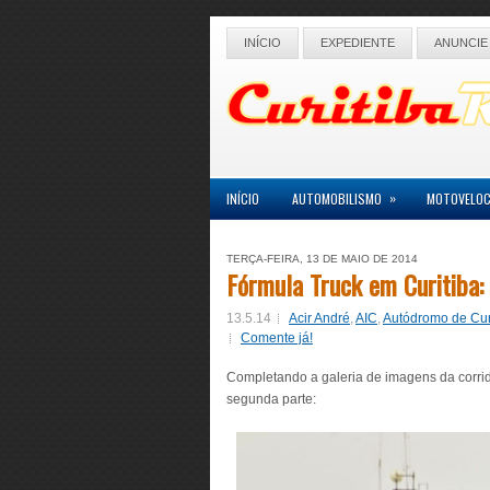
INÍCIO
EXPEDIENTE
ANUNCIE
»
INÍCIO
AUTOMOBILISMO
MOTOVELOC
TERÇA-FEIRA, 13 DE MAIO DE 2014
Fórmula Truck em Curitiba:
13.5.14
Acir André
,
AIC
,
Autódromo de Cur
Comente já!
Completando a galeria de imagens da corrida
segunda parte: