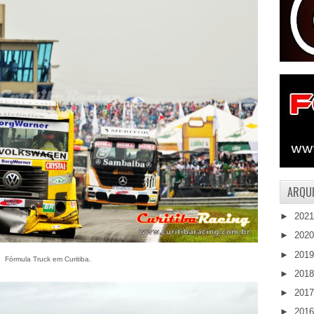
ARQUI
►
202
►
202
►
201
Fórmula Truck em Curitiba.
►
201
►
201
►
201