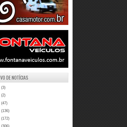
VO DE NOTÍCIAS
1
(3)
0
(2)
9
(47)
8
(136)
7
(172)
6
(306)