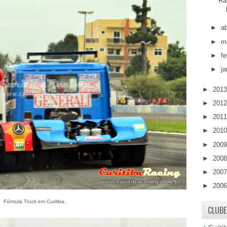
Ra
►
ab
►
m
►
fe
►
ja
►
201
►
201
►
201
►
201
►
200
►
200
►
200
►
200
Fórmula Truck em Curitiba.
CLUBE