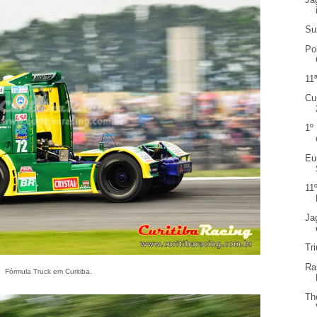
Su
Po
11
Cu
1º
Eu
11
Ja
Tr
Ra
Fórmula Truck em Curitiba.
Th