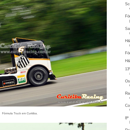
Sc
Fó
Sa
H&
Fó
H&
13
Os
Ra
Co
Fórmula Truck em Curitiba.
8ª