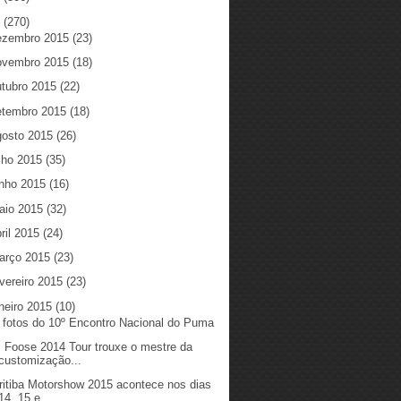
5
(270)
ezembro 2015
(23)
ovembro 2015
(18)
utubro 2015
(22)
etembro 2015
(18)
gosto 2015
(26)
ulho 2015
(35)
unho 2015
(16)
aio 2015
(32)
ril 2015
(24)
arço 2015
(23)
vereiro 2015
(23)
neiro 2015
(10)
 fotos do 10º Encontro Nacional do Puma
 Foose 2014 Tour trouxe o mestre da
customização...
ritiba Motorshow 2015 acontece nos dias
14, 15 e...