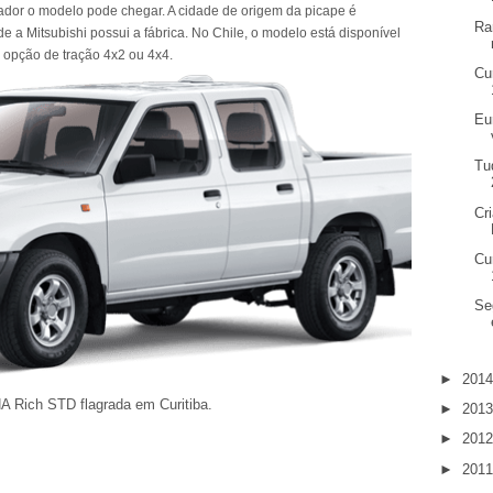
ador o modelo pode chegar. A cidade de origem da picape é
Ra
 a Mitsubishi possui a fábrica. No Chile, o modelo está disponível
opção de tração 4x2 ou 4x4.
Cu
Eu
Tu
Cr
Cu
Se
►
201
A Rich STD flagrada em Curitiba.
►
201
►
201
►
201