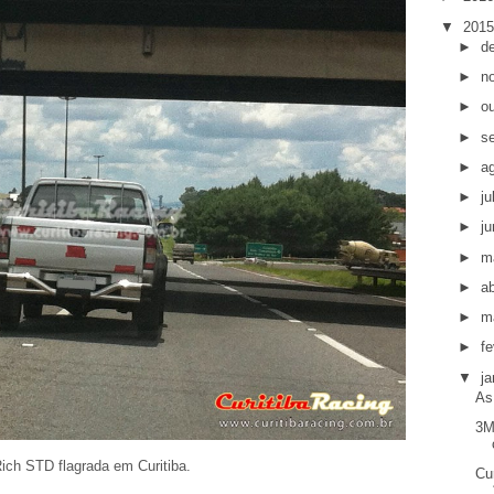
▼
201
►
d
►
n
►
o
►
s
►
a
►
j
►
j
►
m
►
ab
►
m
►
fe
▼
ja
As
3M
ich STD flagrada em Curitiba.
Cu