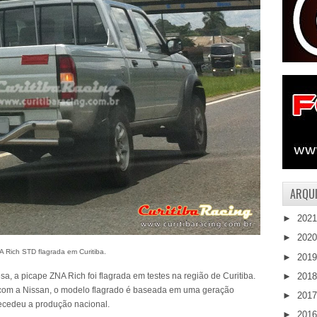
ARQUI
►
202
►
202
A Rich STD flagrada em Curitiba.
►
201
►
201
a, a picape ZNA Rich foi flagrada em testes na região de Curitiba.
 com a Nissan, o modelo flagrado é baseada em uma geração
►
201
tecedeu a produção nacional.
►
201