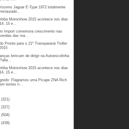
ríssimo Jaguar E-Type 1972 totalmente
restaurado...
ritiba Motorshow 2015 acontece nos dias
14, 15 e...
ro Import comemora crescimento nas
vendas das ma...
do Pronto para o 21º Transparaná Troller
2015
ianças brincam de dirigir na Autoescolinha
Palla...
ritiba Motorshow 2015 acontece nos dias
14, 15 e...
gredo: Flagramos uma Picape ZNA Rich
em testes n...
4
(321)
3
(327)
2
(504)
1
(439)