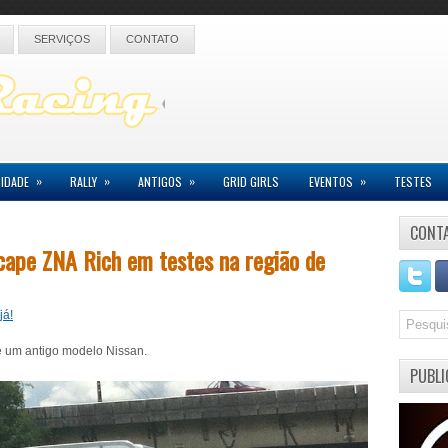
SERVIÇOS
CONTATO
»
»
»
»
IDADE
RALLY
ANTIGOS
GRID GIRLS
EVENTOS
TESTES
CONT
cape ZNA Rich em testes na região de
já!
e um antigo modelo Nissan.
PUBLI