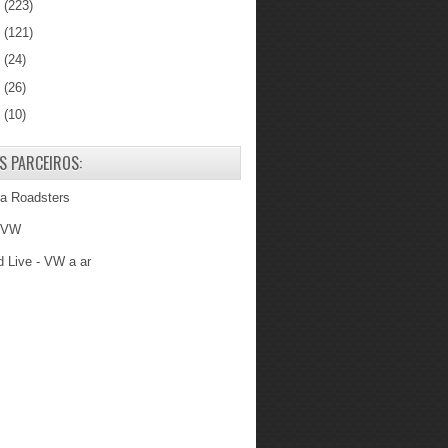
0
(223)
9
(121)
8
(24)
7
(26)
6
(10)
S PARCEIROS:
ba Roadsters
 VW
 Live - VW a ar