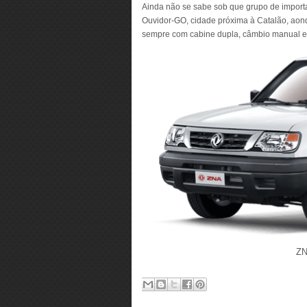
Ainda não se sabe sob que grupo de import
Ouvidor-GO, cidade próxima à Catalão, aonde
sempre com cabine dupla, câmbio manual e 
ZN