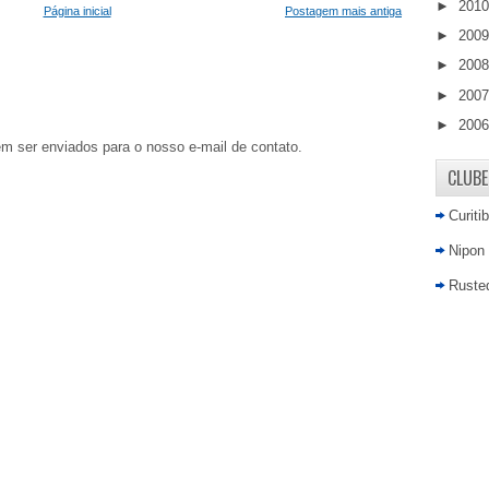
►
201
Página inicial
Postagem mais antiga
►
200
►
200
►
200
►
200
em ser enviados para o nosso e-mail de contato.
CLUBE
Curiti
Nipon
Rusted