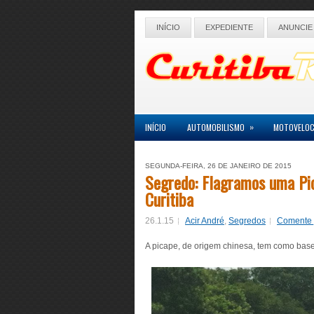
INÍCIO
EXPEDIENTE
ANUNCIE
»
INÍCIO
AUTOMOBILISMO
MOTOVELOC
SEGUNDA-FEIRA, 26 DE JANEIRO DE 2015
Segredo: Flagramos uma Pi
Curitiba
26.1.15
Acir André
,
Segredos
Comente 
A picape, de origem chinesa, tem como bas