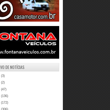
VO DE NOTÍCIAS
1
(3)
0
(2)
9
(47)
8
(136)
7
(172)
6
(306)