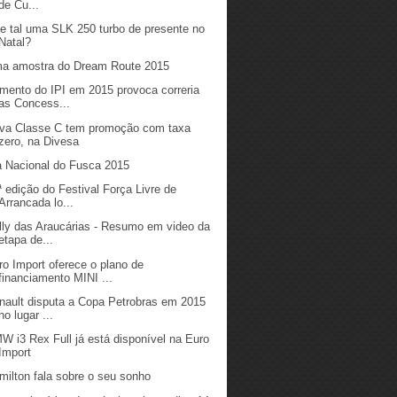
de Cu...
e tal uma SLK 250 turbo de presente no
Natal?
a amostra do Dream Route 2015
mento do IPI em 2015 provoca correria
as Concess...
va Classe C tem promoção com taxa
zero, na Divesa
a Nacional do Fusca 2015
ª edição do Festival Força Livre de
Arrancada lo...
lly das Araucárias - Resumo em video da
etapa de...
ro Import oferece o plano de
financiamento MINI ...
nault disputa a Copa Petrobras em 2015
no lugar ...
W i3 Rex Full já está disponível na Euro
Import
milton fala sobre o seu sonho