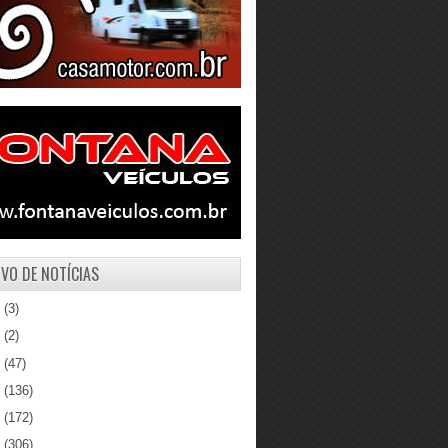
VO DE NOTÍCIAS
1
(3)
0
(2)
9
(47)
8
(136)
7
(172)
6
(306)