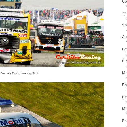
Co
3º
Sp
Au
Fó
É 
MI
Fórmula Truck: Leandro Totti
Ph
Em
MI
Ra