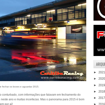
ARQUI
►
202
►
202
►
201
e fechar os boxes e aguardar 2015.
►
201
no conturbado, com informações que falavam em fechamento do
►
201
 neste ano e muitas incertezas. Mas o panorama para 2015 é bom
em por aí!
►
201