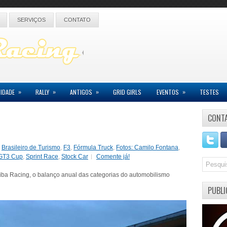
SERVIÇOS
CONTATO
»
»
»
»
IDADE
RALLY
ANTIGOS
GRID GIRLS
EVENTOS
TESTES
CONT
,
Brasileiro de Turismo
,
F3
,
Fórmula Truck
,
Fotos: Camilo Fontana
,
GT3 Cup
,
Sprint Race
,
Stock Car
Comente já!
iba Racing, o balanço anual das categorias do automobilismo
PUBLI