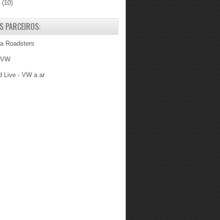
6
(10)
S PARCEIROS:
ba Roadsters
 VW
 Live - VW a ar