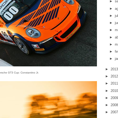
►
s
►
a
►
j
►
j
►
m
►
ab
►
m
►
fe
►
ja
►
201
rsche GT3 Cup: Constantino Jr.
►
201
►
201
►
201
►
200
►
200
►
200