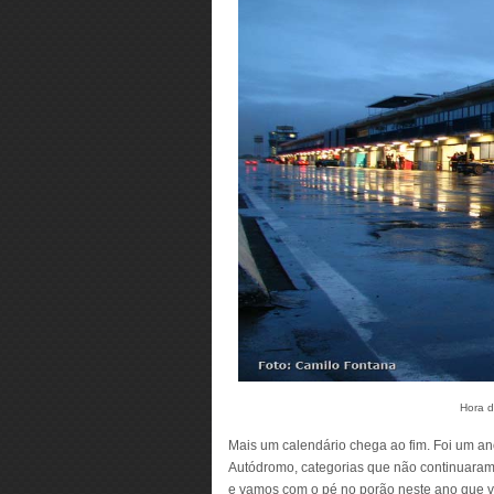
Hora d
Mais um calendário chega ao fim. Foi um a
Autódromo, categorias que não continuaram
e vamos com o pé no porão neste ano que v