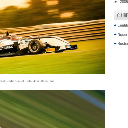
►
200
CLUBE
Curiti
Nipon
Rusted
asil: Pedro Piquet. Foto: José Mário Dias.