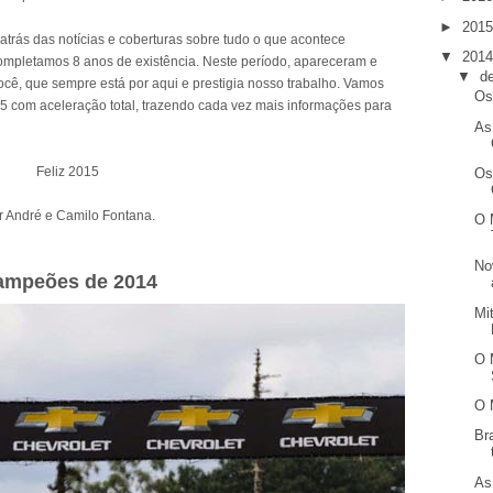
►
201
atrás das notícias e coberturas sobre tudo o que acontece
▼
201
ompletamos 8 anos de existência. Neste período, apareceram e
▼
d
ê, que sempre está por aqui e prestigia nosso trabalho. Vamos
Os
5 com aceleração total, trazendo cada vez mais informações para
As
Feliz 2015
Os
r André e Camilo Fontana.
O 
No
ampeões de 2014
Mi
O 
O 
Br
As