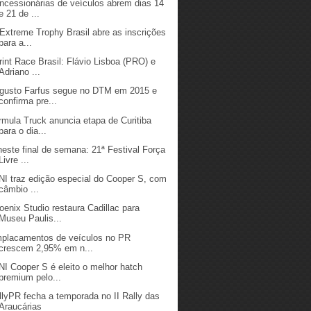
ncessionárias de veículos abrem dias 14
e 21 de ...
 Extreme Trophy Brasil abre as inscrições
para a...
rint Race Brasil: Flávio Lisboa (PRO) e
Adriano ...
gusto Farfus segue no DTM em 2015 e
confirma pre...
rmula Truck anuncia etapa de Curitiba
para o dia...
neste final de semana: 21ª Festival Força
Livre ...
NI traz edição especial do Cooper S, com
câmbio ...
oenix Studio restaura Cadillac para
Museu Paulis...
placamentos de veículos no PR
crescem 2,95% em n...
NI Cooper S é eleito o melhor hatch
premium pelo...
llyPR fecha a temporada no II Rally das
Araucárias