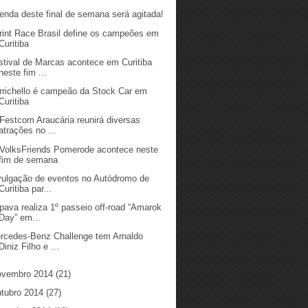
enda deste final de semana será agitada!
rint Race Brasil define os campeões em
Curitiba
stival de Marcas acontece em Curitiba
neste fim ...
rrichello é campeão da Stock Car em
Curitiba
 Festcom Araucária reunirá diversas
atrações no ...
 VolksFriends Pomerode acontece neste
fim de semana
vulgação de eventos no Autódromo de
Curitiba par...
pava realiza 1º passeio off-road “Amarok
Day” em...
rcedes-Benz Challenge tem Arnaldo
Diniz Filho e ...
ovembro 2014
(21)
utubro 2014
(27)