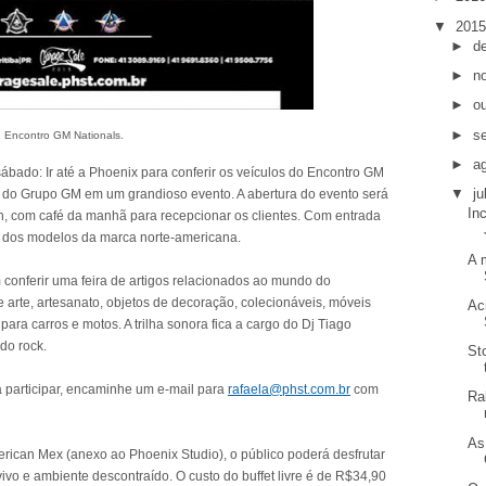
▼
201
►
d
►
n
►
o
►
s
Encontro GM Nationals.
►
a
ábado: Ir até a Phoenix para conferir os veículos do Encontro GM
▼
j
s do Grupo GM em um grandioso evento. A abertura do evento será
In
 9h, com café da manhã para recepcionar os clientes. Com entrada
ns dos modelos da marca norte-americana.
A 
 conferir uma feira de artigos relacionados ao mundo do
 arte, artesanato, objetos de decoração, colecionáveis, móveis
Ac
para carros e motos. A trilha sonora fica a cargo do Dj Tiago
do rock.
St
 participar, encaminhe um e-mail para
rafaela@phst.com.br
com
Ra
As
erican Mex (anexo ao Phoenix Studio), o público poderá desfrutar
ivo e ambiente descontraído. O custo do buffet livre é de R$34,90