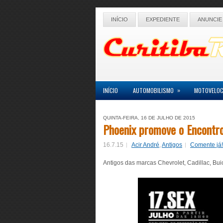
INÍCIO
EXPEDIENTE
ANUNCIE
»
INÍCIO
AUTOMOBILISMO
MOTOVELOC
QUINTA-FEIRA, 16 DE JULHO DE 2015
Phoenix promove o Encontro
16.7.15
Acir André
,
Antigos
Comente já!
Antigos das marcas Chevrolet, Cadillac, Bui