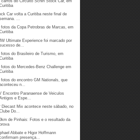
 carros do Circuito Schin Stock Car, em
Curitiba
ock Car volta a Curitiba neste final de
semana. ...
 fotos da Copa Petrobras de Marcas, em
Curitiba
W Ultimate Experience foi marcado por
sucesso de...
 fotos do Brasileiro de Turismo, em
Curitiba
 fotos do Mercedes-Benz Challenge em
Curitiba
 fotos do encontro GM Nationals, que
aconteceu n...
V Encontro Paranaense de Veiculos
Antigos e Espe...
º Diecast Mix acontece neste sábado, no
Clube Do...
0km de Pinhais: Fotos e o resultado da
prova
phael Abbate e Higor Hoffmann
confirmam presença...