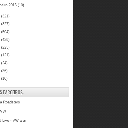
neiro 2015
(10)
4
(321)
3
(327)
2
(504)
1
(439)
0
(223)
9
(121)
8
(24)
7
(26)
6
(10)
S PARCEIROS:
ba Roadsters
 VW
 Live - VW a ar