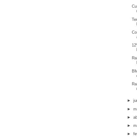
Cu
Te
Co
12
Ra
BM
Ra
►
j
►
m
►
ab
►
m
►
fe