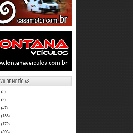
VO DE NOTÍCIAS
1
(3)
0
(2)
9
(47)
8
(136)
7
(172)
6
(306)