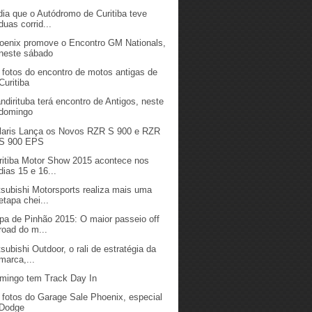
dia que o Autódromo de Curitiba teve
duas corrid...
oenix promove o Encontro GM Nationals,
neste sábado
 fotos do encontro de motos antigas de
Curitiba
ndirituba terá encontro de Antigos, neste
domingo
laris Lança os Novos RZR S 900 e RZR
S 900 EPS
ritiba Motor Show 2015 acontece nos
dias 15 e 16...
tsubishi Motorsports realiza mais uma
etapa chei...
pa de Pinhão 2015: O maior passeio off
road do m...
tsubishi Outdoor, o rali de estratégia da
marca,...
mingo tem Track Day In
 fotos do Garage Sale Phoenix, especial
Dodge