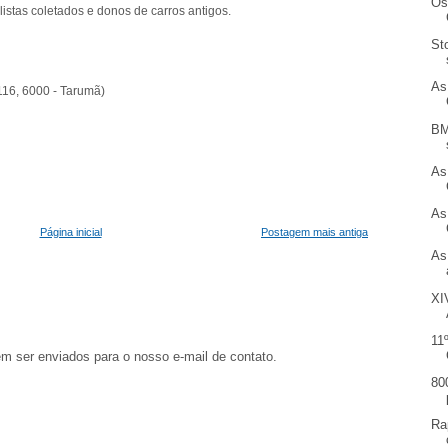
Os
istas coletados e donos de carros antigos.
St
As
16, 6000 - Tarumã)
BM
As
As
Página inicial
Postagem mais antiga
As
XI
11
em ser enviados para o nosso e-mail de contato.
80
Ra