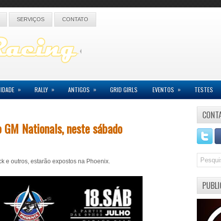
SERVIÇOS
CONTATO
»
»
»
»
IDADE
RALLY
ANTIGOS
GRID GIRLS
EVENTOS
TESTES
CONT
 GM Nationals, neste sábado
ck e outros, estarão expostos na Phoenix.
PUBLI