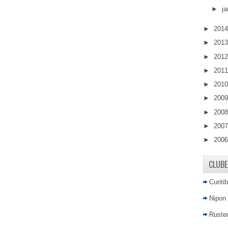
►
ja
►
201
►
201
►
201
►
201
►
201
►
200
►
200
►
200
►
200
CLUBE
Curiti
Nipon
Rusted