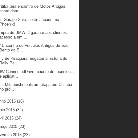
ritiba terá encontro de Motos Antigas,
neste dom...
m Garage Sale, neste sábado, na
Phoenix!
mpra de BMW i8 garante aos clientes
acesso a um ...
º Encontro de Veículos Antigos de São
Bento do S...
lly de Piraquara resgatou a história do
Rally Pa...
W ConnectedDrive: pacote de tecnologia
e aplicat...
lis Mitsubishi realizam etapa em Curitiba
no pró...
unho 2015
(16)
aio 2015
(32)
ril 2015
(24)
arço 2015
(23)
vereiro 2015
(23)