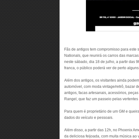
Fãs de antigos tem compromisso para este s
Nationals, que reunirá os carros das marca
neste sábado, dia 18 de julho, a partir das
franca, o público poderá ver de perto algu
Além dos antigos, os visitantes ainda podem
automóvel, com moda vintage/retrô, bazar de
antigos, facas artesanais, acessórios, peças 
Rangel, que faz um passeio pelas vertentes 
Para quem é proprietário de um GM e queira
dados do veículo e pessoais.
Além disso, a partir das 12h, no Phoenix Am
da deliciosa feijoada, com muita música ao v