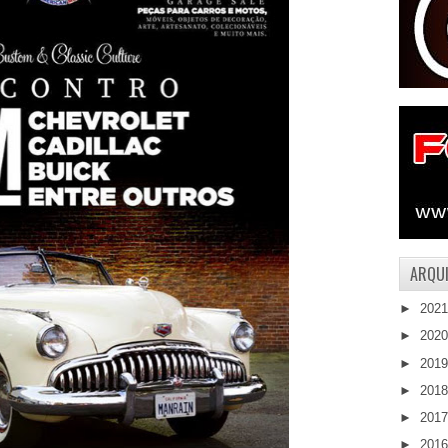
ARQUI
►
202
►
202
►
201
►
201
►
201
►
201