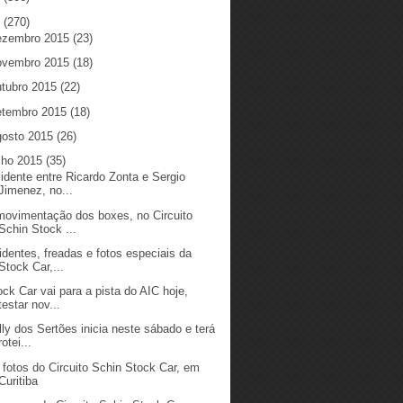
5
(270)
ezembro 2015
(23)
ovembro 2015
(18)
utubro 2015
(22)
etembro 2015
(18)
gosto 2015
(26)
ulho 2015
(35)
cidente entre Ricardo Zonta e Sergio
Jimenez, no...
movimentação dos boxes, no Circuito
Schin Stock ...
identes, freadas e fotos especiais da
Stock Car,...
ock Car vai para a pista do AIC hoje,
testar nov...
lly dos Sertões inicia neste sábado e terá
rotei...
 fotos do Circuito Schin Stock Car, em
Curitiba