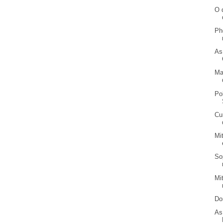
O 
Ph
As
Ma
Po
Cu
Mi
So
Mi
Do
As