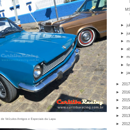
MS
►
j
►
j
►
m
►
ab
►
m
►
fe
►
ja
►
201
►
201
►
201
►
201
►
201
 de Veículos Antigos e Especiais da Lapa
►
201