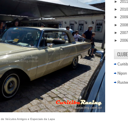
►
201
►
201
►
200
►
200
►
200
►
200
CLUBE
Curiti
Nipon
Rusted
 de Veículos Antigos e Especiais da Lapa