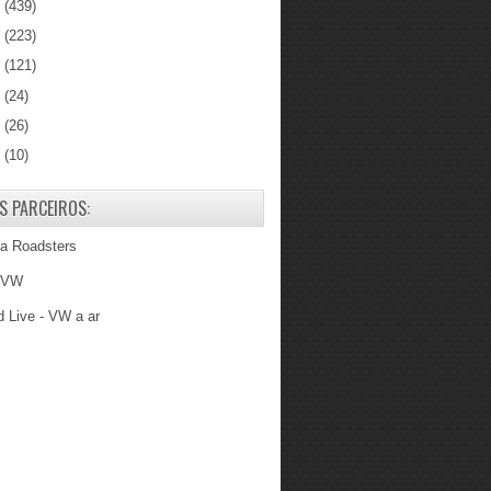
1
(439)
0
(223)
9
(121)
8
(24)
7
(26)
6
(10)
S PARCEIROS:
ba Roadsters
 VW
 Live - VW a ar