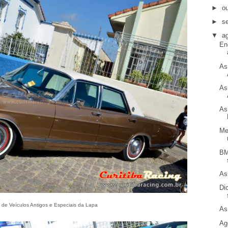
►
o
►
s
▼
a
En
As
As
As
Me
BM
As
Di
 de Veículos Antigos e Especiais da Lapa
As
Ag