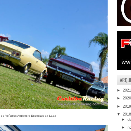
ARQUI
►
202
►
202
►
201
▼
201
 de Veículos Antigos e Especiais da Lapa
►
d
►
n