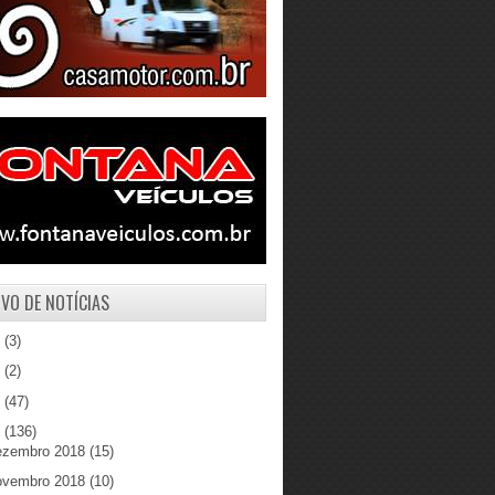
VO DE NOTÍCIAS
1
(3)
0
(2)
9
(47)
8
(136)
ezembro 2018
(15)
ovembro 2018
(10)