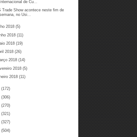
Internacional de Cu...
 Trade Show acontece neste fim de
semana, no Usi...
ulho 2018
(5)
unho 2018
(11)
aio 2018
(19)
ril 2018
(26)
arço 2018
(14)
vereiro 2018
(5)
neiro 2018
(11)
7
(172)
6
(306)
5
(270)
4
(321)
3
(327)
2
(504)