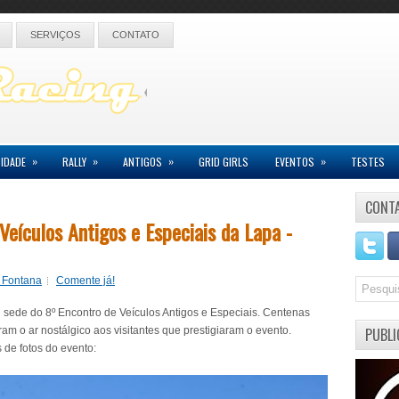
SERVIÇOS
CONTATO
»
»
»
»
IDADE
RALLY
ANTIGOS
GRID GIRLS
EVENTOS
TESTES
CONT
Veículos Antigos e Especiais da Lapa -
o Fontana
Comente já!
oi sede do 8º Encontro de Veículos Antigos e Especiais. Centenas
ram o ar nostálgico aos visitantes que prestigiaram o evento.
PUBLI
 de fotos do evento: