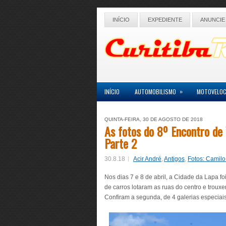
INÍCIO
EXPEDIENTE
ANUNCIE
»
INÍCIO
AUTOMOBILISMO
MOTOVELOC
QUINTA-FEIRA, 30 DE AGOSTO DE 2018
As fotos do 8º Encontro de 
Parte 2
30.8.18
Acir André
,
Antigos
,
Fotos: Camil
Nos dias 7 e 8 de abril, a Cidade da Lapa f
de carros lotaram as ruas do centro e trouxe
Confiram a segunda, de 4 galerias especiais