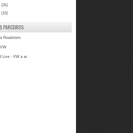
7
(26)
6
(10)
S PARCEIROS:
ba Roadsters
 VW
 Live - VW a ar