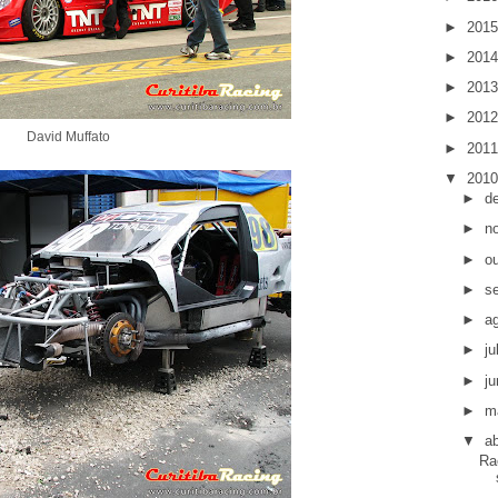
►
201
►
201
►
201
►
201
David Muffato
►
201
▼
201
►
d
►
n
►
o
►
s
►
a
►
j
►
j
►
m
▼
ab
Ra