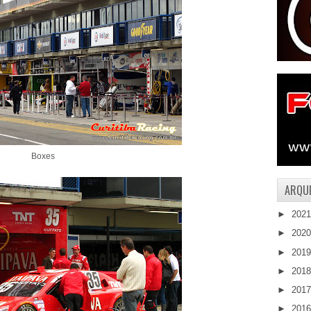
Boxes
ARQUI
►
202
►
202
►
201
►
201
►
201
►
201