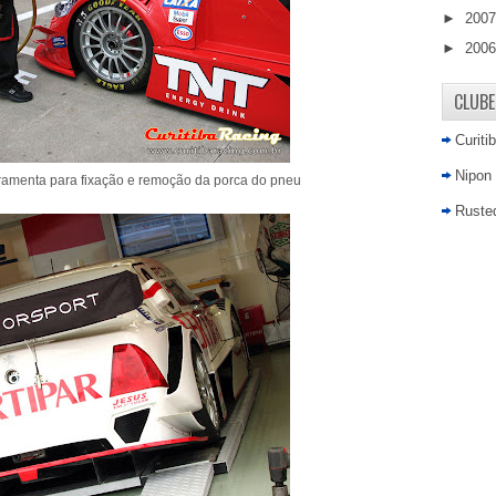
►
200
►
200
CLUBE
Curiti
Nipon
ramenta para fixação e remoção da porca do pneu
Rusted