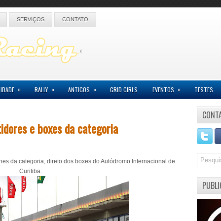
SERVIÇOS
CONTATO
»
»
»
»
IDADE
RALLY
ANTIGOS
GRID GIRLS
EVENTOS
TESTES
CONT
idores e boxes da categoria
es da categoria, direto dos boxes do Autódromo Internacional de
Curitiba:
PUBLI