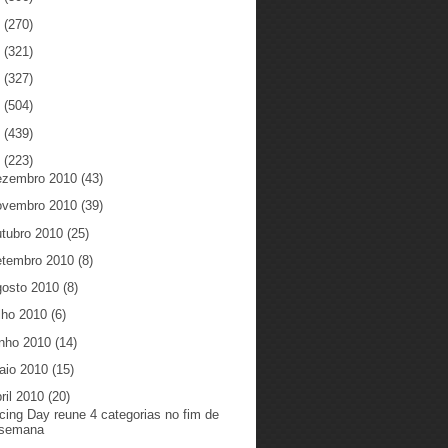
5
(270)
4
(321)
3
(327)
2
(504)
1
(439)
0
(223)
ezembro 2010
(43)
ovembro 2010
(39)
utubro 2010
(25)
etembro 2010
(8)
gosto 2010
(8)
ulho 2010
(6)
unho 2010
(14)
aio 2010
(15)
ril 2010
(20)
cing Day reune 4 categorias no fim de
semana