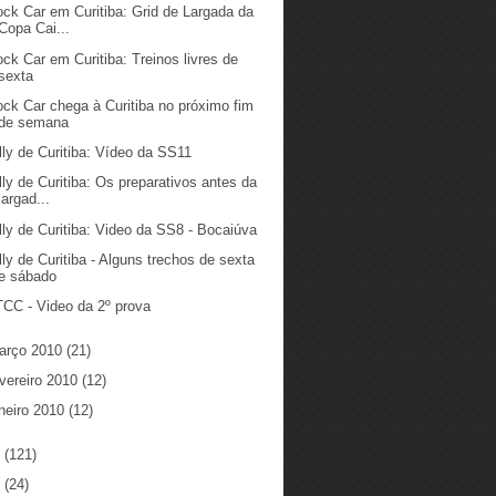
ock Car em Curitiba: Grid de Largada da
Copa Cai...
ock Car em Curitiba: Treinos livres de
sexta
ock Car chega à Curitiba no próximo fim
de semana
lly de Curitiba: Vídeo da SS11
lly de Curitiba: Os preparativos antes da
largad...
lly de Curitiba: Video da SS8 - Bocaiúva
lly de Curitiba - Alguns trechos de sexta
e sábado
CC - Video da 2º prova
arço 2010
(21)
vereiro 2010
(12)
neiro 2010
(12)
9
(121)
8
(24)