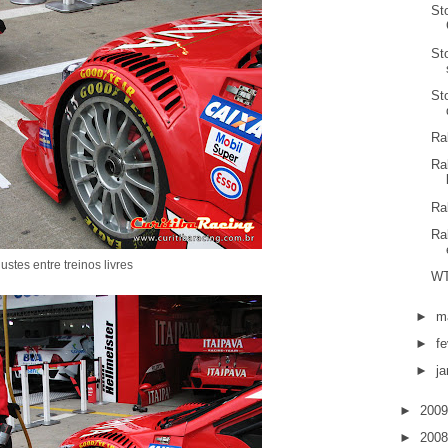
St
St
St
Ra
Ra
Ra
Ra
justes entre treinos livres
WT
►
m
►
fe
►
ja
►
200
►
200