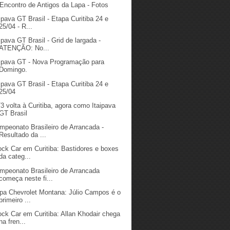
 Encontro de Antigos da Lapa - Fotos
aipava GT Brasil - Etapa Curitiba 24 e
25/04 - R...
aipava GT Brasil - Grid de largada -
ATENÇÃO: No...
aipava GT - Nova Programação para
Domingo.
aipava GT Brasil - Etapa Curitiba 24 e
25/04
3 volta à Curitiba, agora como Itaipava
GT Brasil
mpeonato Brasileiro de Arrancada -
Resultado da ...
ock Car em Curitiba: Bastidores e boxes
da categ...
mpeonato Brasileiro de Arrancada
começa neste fi...
pa Chevrolet Montana: Júlio Campos é o
primeiro ...
ock Car em Curitiba: Allan Khodair chega
na fren...