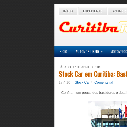
INÍCIO
EXPEDIENTE
ANUNCIE
»
INÍCIO
AUTOMOBILISMO
MOTOVELOC
SÁBADO, 17 DE ABRIL DE 2010
Stock Car em Curitiba: Bast
17.4.10
Stock Car
Comente já!
Confiram um pouco dos bastidores e detalh