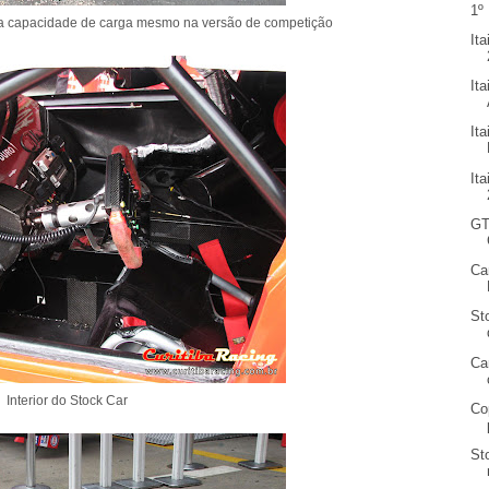
1º
a capacidade de carga mesmo na versão de competição
It
It
It
It
GT
Ca
St
Ca
Interior do Stock Car
Co
St