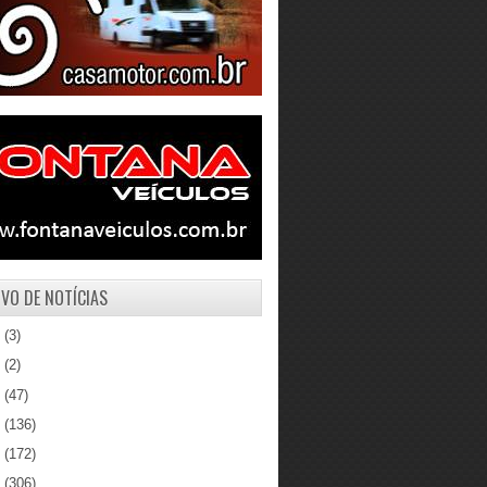
VO DE NOTÍCIAS
1
(3)
0
(2)
9
(47)
8
(136)
7
(172)
6
(306)