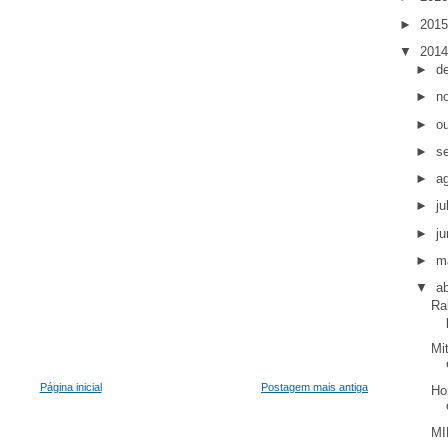
►
201
▼
201
►
d
►
n
►
o
►
s
►
a
►
j
►
j
►
m
▼
ab
Ra
Mi
Página inicial
Postagem mais antiga
Ho
MI