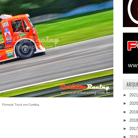
ARQUI
►
202
►
202
Fórmula Truck em Curitiba.
►
201
►
201
►
201
►
201