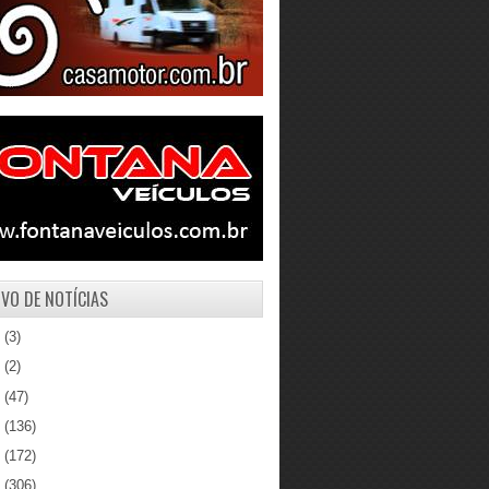
VO DE NOTÍCIAS
1
(3)
0
(2)
9
(47)
8
(136)
7
(172)
6
(306)