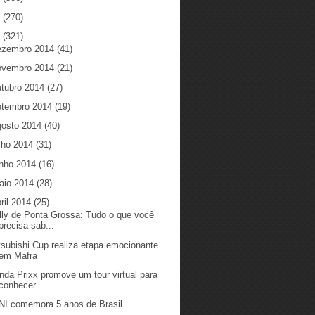
5
(270)
4
(321)
ezembro 2014
(41)
ovembro 2014
(21)
utubro 2014
(27)
etembro 2014
(19)
gosto 2014
(40)
ulho 2014
(31)
unho 2014
(16)
aio 2014
(28)
ril 2014
(25)
lly de Ponta Grossa: Tudo o que você
precisa sab...
tsubishi Cup realiza etapa emocionante
em Mafra
nda Prixx promove um tour virtual para
conhecer ...
NI comemora 5 anos de Brasil