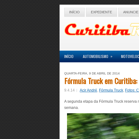
INÍCIO
EXPEDIENTE
ANUNCIE
»
INÍCIO
AUTOMOBILISMO
MOTOVELOC
QUARTA-FEIRA, 9 DE ABRIL DE 2014
Fórmula Truck em Curitiba
9.4.14
Acir André
,
Fórmula Truck
,
Fotos: 
A segunda etapa da Fórmula Truck reserva mu
semana.