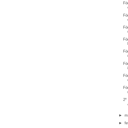
Fó
Fó
Fó
Fó
Fó
Fó
Fó
Fó
2º
►
m
►
fe