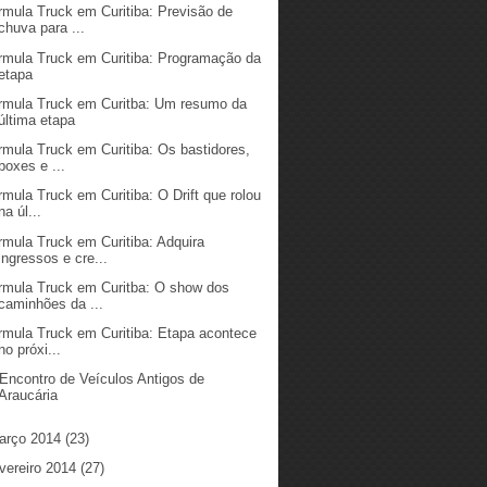
rmula Truck em Curitiba: Previsão de
chuva para ...
rmula Truck em Curitiba: Programação da
etapa
rmula Truck em Curitba: Um resumo da
última etapa
rmula Truck em Curitiba: Os bastidores,
boxes e ...
rmula Truck em Curitiba: O Drift que rolou
na úl...
rmula Truck em Curitiba: Adquira
ingressos e cre...
rmula Truck em Curitba: O show dos
caminhões da ...
rmula Truck em Curitiba: Etapa acontece
no próxi...
 Encontro de Veículos Antigos de
Araucária
arço 2014
(23)
vereiro 2014
(27)