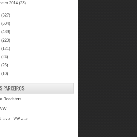
neiro 2014
(23)
3
(327)
2
(504)
1
(439)
0
(223)
9
(121)
8
(24)
7
(26)
6
(10)
S PARCEIROS:
ba Roadsters
 VW
 Live - VW a ar