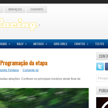
SERVIÇOS
CONTATO
»
»
»
»
IDADE
RALLY
ANTIGOS
GRID GIRLS
EVENTOS
TESTES
CONT
: Programação da etapa
Camilo Fontana
Comente já!
itas atrações. Confiram os principais horários deste final de
PUBLI