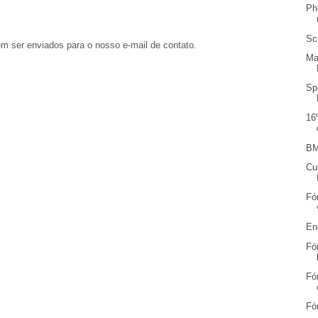
Ph
Sc
em ser enviados para o nosso e-mail de contato.
Ma
Sp
16
BM
Cu
Fó
En
Fó
Fó
Fó