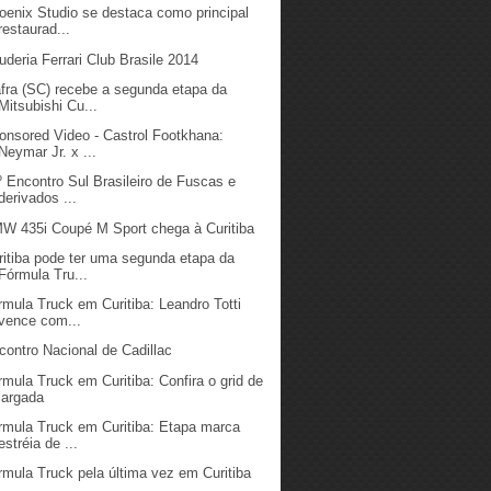
oenix Studio se destaca como principal
restaurad...
uderia Ferrari Club Brasile 2014
fra (SC) recebe a segunda etapa da
Mitsubishi Cu...
onsored Video - Castrol Footkhana:
Neymar Jr. x ...
º Encontro Sul Brasileiro de Fuscas e
derivados ...
W 435i Coupé M Sport chega à Curitiba
ritiba pode ter uma segunda etapa da
Fórmula Tru...
rmula Truck em Curitiba: Leandro Totti
vence com...
contro Nacional de Cadillac
rmula Truck em Curitiba: Confira o grid de
largada
rmula Truck em Curitiba: Etapa marca
estréia de ...
rmula Truck pela última vez em Curitiba