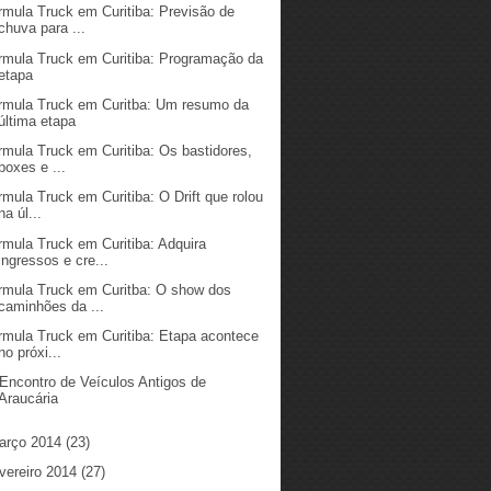
rmula Truck em Curitiba: Previsão de
chuva para ...
rmula Truck em Curitiba: Programação da
etapa
rmula Truck em Curitba: Um resumo da
última etapa
rmula Truck em Curitiba: Os bastidores,
boxes e ...
rmula Truck em Curitiba: O Drift que rolou
na úl...
rmula Truck em Curitiba: Adquira
ingressos e cre...
rmula Truck em Curitba: O show dos
caminhões da ...
rmula Truck em Curitiba: Etapa acontece
no próxi...
 Encontro de Veículos Antigos de
Araucária
arço 2014
(23)
vereiro 2014
(27)