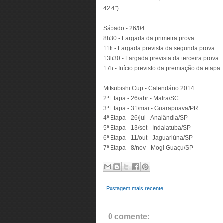
42,4")
Sábado - 26/04
8h30 - Largada da primeira prova
11h - Largada prevista da segunda prova
13h30 - Largada prevista da terceira prova
17h - Início previsto da premiação da etapa.
Mitsubishi Cup - Calendário 2014
2ª Etapa - 26/abr - Mafra/SC
3ª Etapa - 31/mai - Guarapuava/PR
4ª Etapa - 26/jul - Analândia/SP
5ª Etapa - 13/set - Indaiatuba/SP
6ª Etapa - 11/out - Jaguariúna/SP
7ª Etapa - 8/nov - Mogi Guaçu/SP
Postagem mais recente
0 comente: