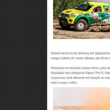
Depois da prova de abertura em Jaguariúna (
chega à Mafra-SC neste sábado, dia 26 de a
Realizado na fazenda Campo Novo, pela segu
disputada nas categorias Pajero TR4 R, Paj
O percurso será diferente em relação ao an
meio a soja e milho.