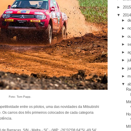
►
201
▼
201
►
d
►
n
►
o
►
s
►
a
►
j
►
j
►
m
▼
ab
Ra
Foto: Tom Papp.
Mi
etitividade entre os pilotos, uma das novidades da Mitsubishi
. Os carros dos três primeiros colocados de cada categoria
Ho
otência.
MI
e Barracas, S/N - Mafra - SC - (WP: -26°02'08,64"S/ -49 54'