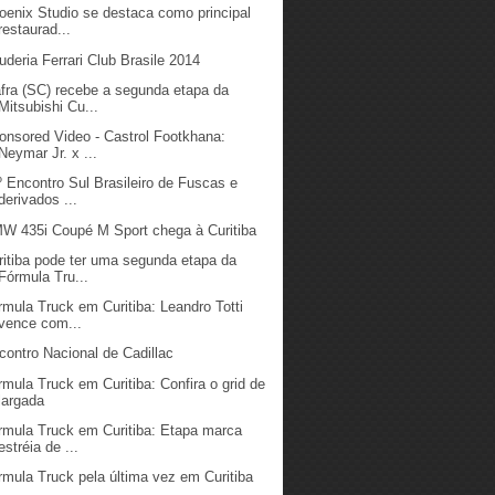
oenix Studio se destaca como principal
restaurad...
uderia Ferrari Club Brasile 2014
fra (SC) recebe a segunda etapa da
Mitsubishi Cu...
onsored Video - Castrol Footkhana:
Neymar Jr. x ...
º Encontro Sul Brasileiro de Fuscas e
derivados ...
W 435i Coupé M Sport chega à Curitiba
ritiba pode ter uma segunda etapa da
Fórmula Tru...
rmula Truck em Curitiba: Leandro Totti
vence com...
contro Nacional de Cadillac
rmula Truck em Curitiba: Confira o grid de
largada
rmula Truck em Curitiba: Etapa marca
estréia de ...
rmula Truck pela última vez em Curitiba