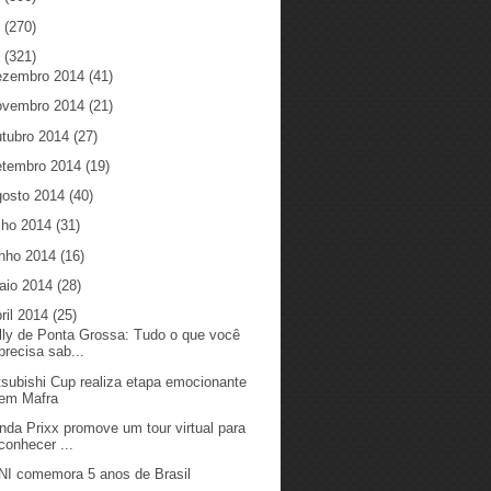
5
(270)
4
(321)
ezembro 2014
(41)
ovembro 2014
(21)
utubro 2014
(27)
etembro 2014
(19)
gosto 2014
(40)
ulho 2014
(31)
unho 2014
(16)
aio 2014
(28)
ril 2014
(25)
lly de Ponta Grossa: Tudo o que você
precisa sab...
tsubishi Cup realiza etapa emocionante
em Mafra
nda Prixx promove um tour virtual para
conhecer ...
NI comemora 5 anos de Brasil