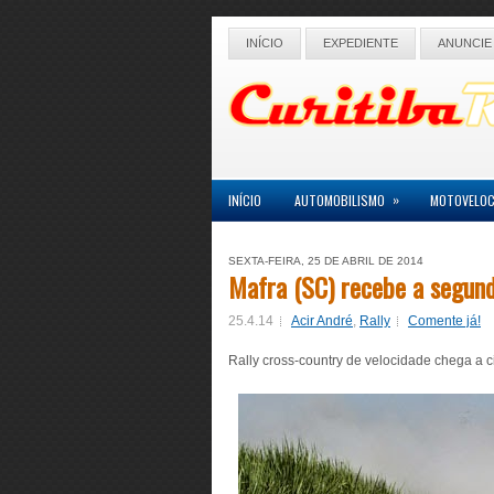
INÍCIO
EXPEDIENTE
ANUNCIE
»
INÍCIO
AUTOMOBILISMO
MOTOVELOC
SEXTA-FEIRA, 25 DE ABRIL DE 2014
Mafra (SC) recebe a segund
25.4.14
Acir André
,
Rally
Comente já!
Rally cross-country de velocidade chega a 