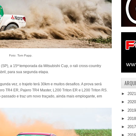
Foto: Tom Papp.
SP), a 15ª temporada da Mitsubishi Cup, o rali cross-country
bril, para sua segunda etapa.
ARQUI
nda vez, o trajeto terá 30km e muitos desafios. A prova será
ero TR4 ER, Pajero TR4 Master, L200 Triton ER e L200 Triton RS.
►
202
o passado e traz um novo traçado, ainda mais emplogante, em
►
202
►
201
►
201
►
201
►
201