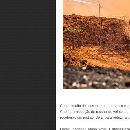
Com o intuito de aumentar ainda mais a comp
Cup é a introdução do redutor de velocidade
receberão um restritor de ar para reduzir a p
Local: Fazenda Campo Novo - Estrada Geral d