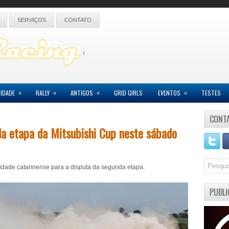
SERVIÇOS
CONTATO
»
»
»
»
IDADE
RALLY
ANTIGOS
GRID GIRLS
EVENTOS
TESTES
CONT
a etapa da Mitsubishi Cup neste sábado
cidade catarinense para a disputa da segunda etapa.
PUBLI