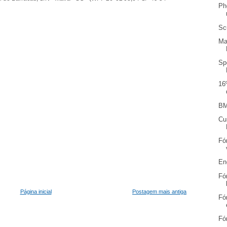
Ph
Sc
Ma
Sp
16
BM
Cu
Fó
En
Fó
Página inicial
Postagem mais antiga
Fó
Fó