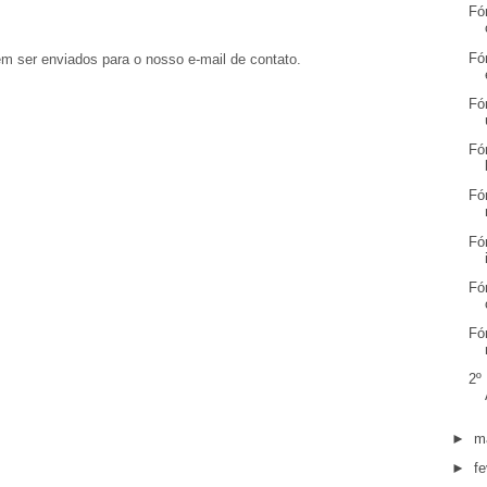
Fó
Fó
em ser enviados para o nosso e-mail de contato.
Fó
Fó
Fó
Fó
Fó
Fó
2º
►
m
►
fe