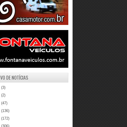
VO DE NOTÍCIAS
1
(3)
0
(2)
9
(47)
8
(136)
7
(172)
6
(306)