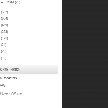
neiro 2014
(23)
3
(327)
2
(504)
1
(439)
0
(223)
9
(121)
8
(24)
7
(26)
6
(10)
S PARCEIROS:
ba Roadsters
 VW
 Live - VW a ar