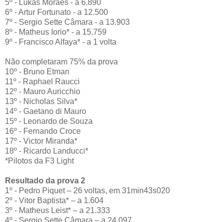
5º - Lukas Moraes - a 6.890
6º - Artur Fortunato - a 12.500
7º - Sergio Sette Câmara - a 13.903
8º - Matheus Iorio* - a 15.759
9º - Francisco Alfaya* - a 1 volta
Não completaram 75% da prova
10º - Bruno Etman
11º - Raphael Raucci
12º - Mauro Auricchio
13º - Nicholas Silva*
14º - Gaetano di Mauro
15º - Leonardo de Souza
16º - Fernando Croce
17º - Victor Miranda*
18º - Ricardo Landucci*
*Pilotos da F3 Light
Resultado da prova 2
1º - Pedro Piquet – 26 voltas, em 31min43s020
2º - Vitor Baptista* – a 1.604
3º - Matheus Leist* – a 21.333
4º - Sergio Sette Câmara – a 24.097