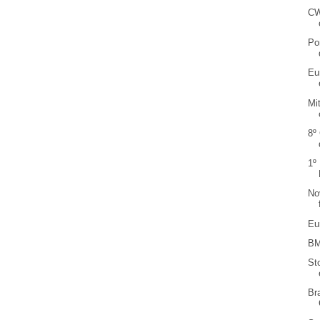
CW
Po
Eu
Mi
8º
1º
No
Eu
BM
St
Br