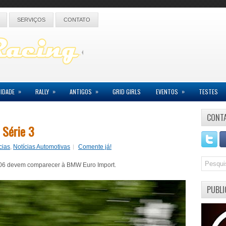
SERVIÇOS
CONTATO
»
»
»
»
IDADE
RALLY
ANTIGOS
GRID GIRLS
EVENTOS
TESTES
CONT
 Série 3
cias
,
Notícias Automotivas
Comente já!
 2006 devem comparecer à BMW Euro Import.
PUBLI