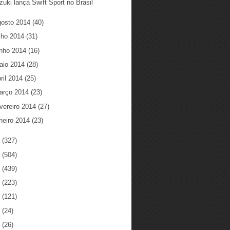
zuki lança Swift Sport no Brasil
gosto 2014
(40)
ulho 2014
(31)
unho 2014
(16)
aio 2014
(28)
ril 2014
(25)
arço 2014
(23)
vereiro 2014
(27)
neiro 2014
(23)
3
(327)
2
(504)
1
(439)
0
(223)
9
(121)
8
(24)
7
(26)