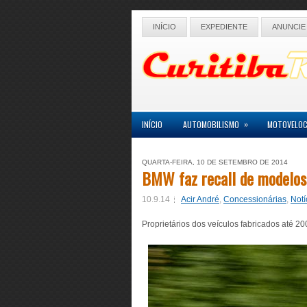
INÍCIO
EXPEDIENTE
ANUNCIE
»
INÍCIO
AUTOMOBILISMO
MOTOVELOC
QUARTA-FEIRA, 10 DE SETEMBRO DE 2014
BMW faz recall de modelos
10.9.14
Acir André
,
Concessionárias
,
Notí
Proprietários dos veículos fabricados até