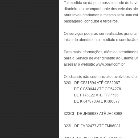
Tal medida se dá pela possibilidade de have
dianteiro do acompanhante dos veículos afet
abrir involuntariamente mesmo sem uma coli
passageiro, condutor e terceiros.
Os serviços poderão ser realizados gratuit
início de atendimento imediato e conclusã
Para mais informações, além do atendimento
para o Serviço de Atendimento ao Cliente BM
acessar o website: www.bmw.com.br.
Os chassis não sequenciais envolvidos são:
320I - DE CF31594 ATÉ CF32067
DE CG50044 ATÉ CG54278
DE FT76122 ATÉ FT77736
DE KK47878 ATÉ KK80577
323CI - DE JH66983 ATÉ JH68098
323I - DE FM82477 ATÉ FM86081