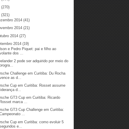
5
(270)
4
(321)
ezembro 2014
(41)
ovembro 2014
(21)
utubro 2014
(27)
etembro 2014
(19)
lson e Pedro Piquet: pai e filho ao
volante dos ...
eelander 2 pode ser adquirido por meio do
progra...
rsche Challenge em Curitiba: Du Rocha
vence as d...
rsche Cup em Curitiba: Rosset assume
liderança d...
rsche GT3 Cup em Curitiba: Ricardo
Rosset marca ...
rsche GT3 Cup Challenge em Curitiba:
Campeonato ...
rsche Cup em Curitiba: como evoluir 5
segundos e...