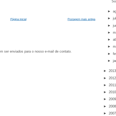
Su
►
a
►
j
Página inicial
Postagem mais antiga
►
j
►
m
►
ab
►
m
em ser enviados para o nosso e-mail de contato.
►
fe
►
ja
►
201
►
201
►
201
►
201
►
200
►
200
►
200