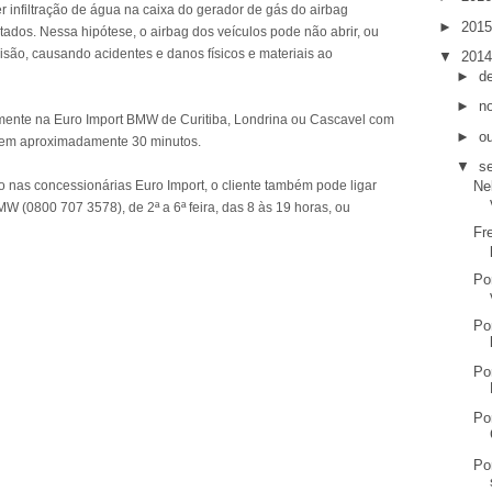
r infiltração de água na caixa do gerador de gás do airbag
►
201
ados. Nessa hipótese, o airbag dos veículos pode não abrir, ou
são, causando acidentes e danos físicos e materiais ao
▼
201
►
d
►
n
amente na Euro Import BMW de Curitiba, Londrina ou Cascavel com
►
o
o em aproximadamente 30 minutos.
▼
s
 nas concessionárias Euro Import, o cliente também pode ligar
Ne
W (0800 707 3578), de 2ª a 6ª feira, das 8 às 19 horas, ou
Fr
Po
Po
Po
Po
Po