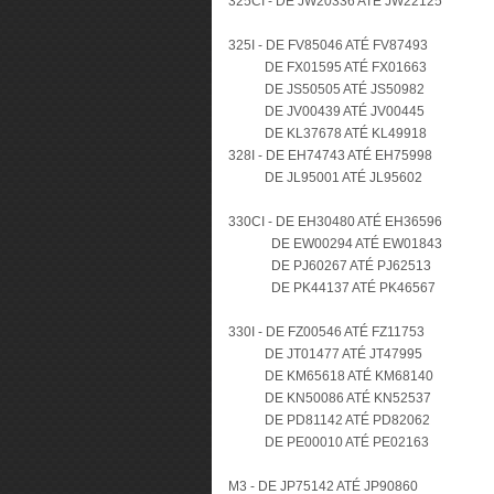
325CI - DE JW20336 ATÉ JW22125
325I - DE FV85046 ATÉ FV87493
DE FX01595 ATÉ FX01663
DE JS50505 ATÉ JS50982
DE JV00439 ATÉ JV00445
DE KL37678 ATÉ KL49918
328I - DE EH74743 ATÉ EH75998
DE JL95001 ATÉ JL95602
330CI - DE EH30480 ATÉ EH36596
DE EW00294 ATÉ EW01843
DE PJ60267 ATÉ PJ62513
DE PK44137 ATÉ PK46567
330I - DE FZ00546 ATÉ FZ11753
DE JT01477 ATÉ JT47995
DE KM65618 ATÉ KM68140
DE KN50086 ATÉ KN52537
DE PD81142 ATÉ PD82062
DE PE00010 ATÉ PE02163
M3 - DE JP75142 ATÉ JP90860