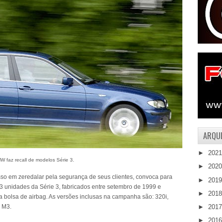
ARQUI
►
202
W faz recall de modelos Série 3.
►
202
so em zeredalar pela segurança de seus clientes, convoca para
►
201
3 unidades da Série 3, fabricados entre setembro de 1999 e
►
201
 da bolsa de airbag. As versões inclusas na campanha são: 320i,
e M3.
►
201
►
201