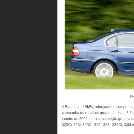
BM
A Euro Import BMW, reforçando o compromis
campanha de recall os proprietários de 3.84
janeiro de 2006, para substituição gratuita
323Ci, 323i, 325Ci, 325i, 328i, 330Ci, 330i 