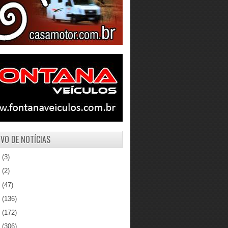
VO DE NOTÍCIAS
1
(3)
0
(2)
9
(47)
8
(136)
7
(172)
6
(306)