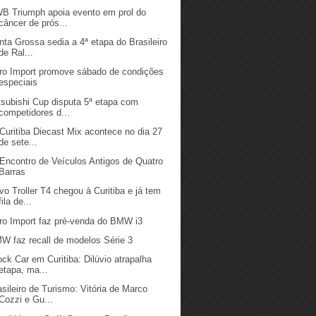
B Triumph apoia evento em prol do
câncer de prós...
nta Grossa sedia a 4ª etapa do Brasileiro
de Ral...
ro Import promove sábado de condições
especiais
tsubishi Cup disputa 5ª etapa com
competidores d...
 Curitiba Diecast Mix acontece no dia 27
de sete...
 Encontro de Veículos Antigos de Quatro
Barras
vo Troller T4 chegou à Curitiba e já tem
fila de...
ro Import faz pré-venda do BMW i3
W faz recall de modelos Série 3
ock Car em Curitiba: Dilúvio atrapalha
etapa, ma...
asileiro de Turismo: Vitória de Marco
Cozzi e Gu...