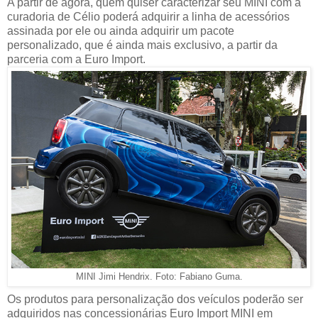
A partir de agora, quem quiser caracterizar seu MINI com a
curadoria de Célio poderá adquirir a linha de acessórios
assinada por ele ou ainda adquirir um pacote
personalizado, que é ainda mais exclusivo, a partir da
parceria com a Euro Import.
MINI Jimi Hendrix. Foto: Fabiano Guma.
Os produtos para personalização dos veículos poderão ser
adquiridos nas concessionárias Euro Import MINI em