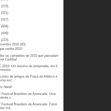
5
(270)
4
(321)
3
(327)
2
(504)
1
(439)
0
(223)
ezembro 2010
(43)
que venha 2011!
dos os campeões de 2010 que passaram
por Curitiba!
C 2010: Um resumo da temporada, em 6
minutos
contro de antigos da Praça do Atlético é
uma exc...
iz Natal!
º Festival Brasileiro de Arrancada: Uma
pérola n...
º Festival Brasileiro de Arrancada: Fotos
das má...