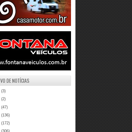
VO DE NOTÍCIAS
1
(3)
0
(2)
9
(47)
8
(136)
7
(172)
6
(306)