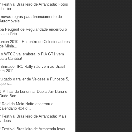
º Festival Brasileiro de Arrancada: Fotos
dos ba...
 novas regras para financiamento de
Automóveis
pa Peugeot de Regularidade encerrou o
calendário...
union 2010 - Encontro de Colecionadores
de Minia...
 o WTCC vai embora, o FIA GT1 vem
para Curitiba!
nfirmado: IRC Rally não vem ao Brasil
em 2011
vulgado o trailer de Velozes e Furiosos 5,
que s...
0 Milhas de Londrina: Dupla Jair Bana e
Duda Ban...
º Raid da Meia Noite encerrou o
calendário 4x4 d...
º Festival Brasileiro de Arrancada: Mais
vídeos ...
º Festival Brasileiro de Arrancada levou