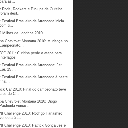
para as...
t Rods, Rockers e Pin-ups de Curitiba
foram dest...
º Festival Brasileiro de Arrancada inicia
com tr...
0 Milhas de Londrina 2010
pa Chevrolet Montana 2010: Mudança no
Campeonato...
CC 2011: Curitiba perde a etapa para
Interlagos
º Festival Brasileiro de Arrancada: Jet
Car, 15 ...
º Festival Brasileiro de Arrancada é neste
final...
ock Car 2010: Final do campeonato teve
ares de C...
pa Chevrolet Montana 2010: Diogo
Pachenki vence ...
NI Challenge 2010: Rodrigo Hanashiro
vence a últ...
NI Challenge 2010: Patrick Gonçalves é