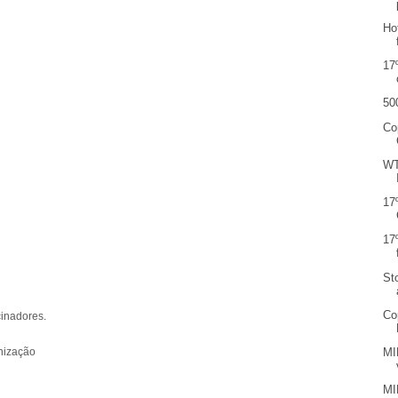
Ho
17
50
Co
WT
17
17
St
Co
cinadores.
nização
MI
MI