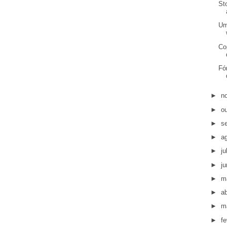
St
Um
Co
Fó
►
n
►
o
►
s
►
a
►
j
►
j
►
m
►
ab
►
m
►
fe