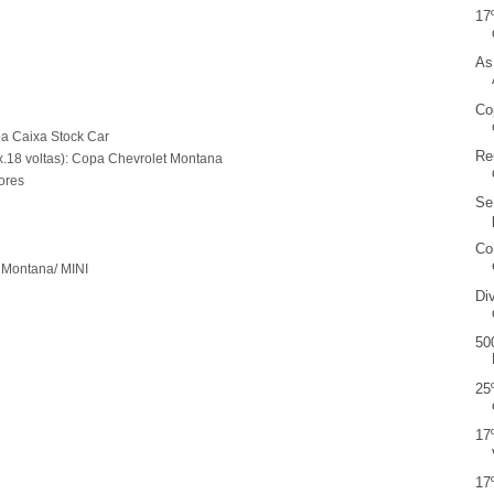
17
As
Co
pa Caixa Stock Car
Re
ax.18 voltas): Copa Chevrolet Montana
ores
Se
Co
 Montana/ MINI
Di
50
25
17
17