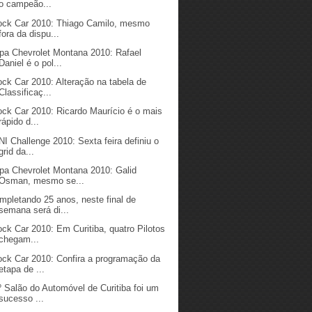
o campeão...
ock Car 2010: Thiago Camilo, mesmo
fora da dispu...
pa Chevrolet Montana 2010: Rafael
Daniel é o pol...
ock Car 2010: Alteração na tabela de
Classificaç...
ock Car 2010: Ricardo Maurício é o mais
rápido d...
NI Challenge 2010: Sexta feira definiu o
grid da...
pa Chevrolet Montana 2010: Galid
Osman, mesmo se...
mpletando 25 anos, neste final de
semana será di...
ock Car 2010: Em Curitiba, quatro Pilotos
chegam...
ock Car 2010: Confira a programação da
etapa de ...
º Salão do Automóvel de Curitiba foi um
sucesso ...