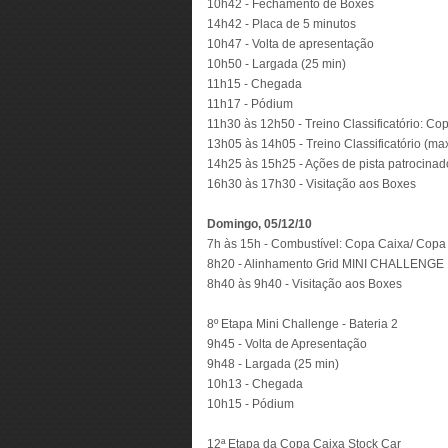
10h42 - Fechamento de Boxes
14h42 - Placa de 5 minutos
10h47 - Volta de apresentação
10h50 - Largada (25 min)
11h15 - Chegada
11h17 - Pódium
11h30 às 12h50 - Treino Classificatório: Co
13h05 às 14h05 - Treino Classificatório (m
14h25 às 15h25 - Ações de pista patrocinad
16h30 às 17h30 - Visitação aos Boxes
Domingo, 05/12/10
7h às 15h - Combustível: Copa Caixa/ Copa
8h20 - Alinhamento Grid MINI CHALLENGE
8h40 às 9h40 - Visitação aos Boxes
8º Etapa Mini Challenge - Bateria 2
9h45 - Volta de Apresentação
9h48 - Largada (25 min)
10h13 - Chegada
10h15 - Pódium
12ª Etapa da Copa Caixa Stock Car