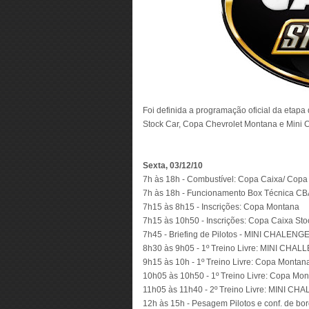
Foi definida a programação oficial da etapa
Stock Car, Copa Chevrolet Montana e Mini Ch
Sexta, 03/12/10
7h às 18h - Combustível: Copa Caixa/ Copa
7h às 18h - Funcionamento Box Técnica C
7h15 às 8h15 - Inscrições: Copa Montana
7h15 às 10h50 - Inscrições: Copa Caixa Sto
7h45 - Briefing de Pilotos - MINI CHALENG
8h30 às 9h05 - 1º Treino Livre: MINI CHA
9h15 às 10h - 1º Treino Livre: Copa Montan
10h05 às 10h50 - 1º Treino Livre: Copa Mon
11h05 às 11h40 - 2º Treino Livre: MINI C
12h às 15h - Pesagem Pilotos e conf. de 