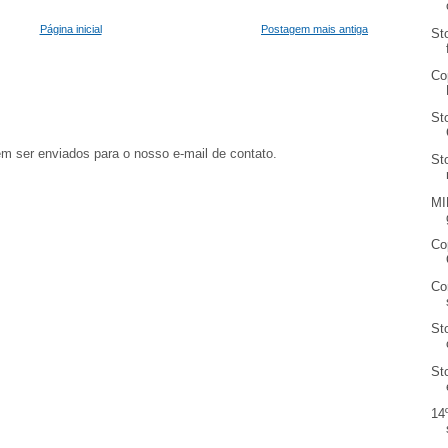
Página inicial
Postagem mais antiga
St
Co
St
em ser enviados para o nosso e-mail de contato.
St
MI
Co
Co
St
St
14