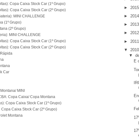
oltas): Copa Caixa Stock Car (1º Grupo)
►
201
oltas): Copa Caixa Stock Car (2º Grupo)
►
201
º Bateria): MINI CHALLENGE
na (1º Grupo)
►
201
tana (2º Grupo)
►
201
Bateria): MINI CHALLENGE
oltas): Copa Caixa Stock Car (1º Grupo)
►
201
oltas): Copa Caixa Stock Car (2º Grupo)
▼
201
 Rápida
▼
d
ha
E 
ontana
To
ck Car
IR
 Montana/ MINI
En
 CBA: Copa Caixa/ Copa Montana
tas): Copa Caixa Stock Car (1º Grupo)
Fel
): Copa Caixa Stock Car (2º Grupo)
rolet Montana
17
17