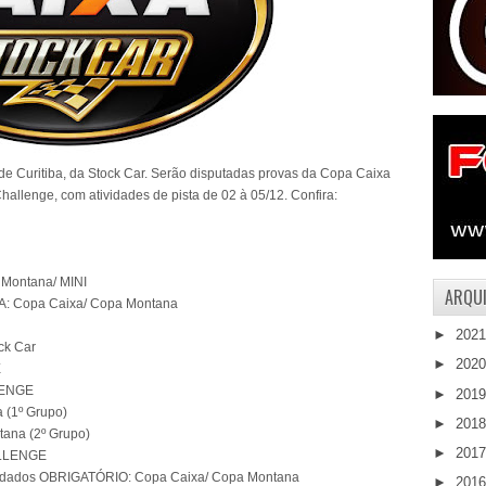
 de Curitiba, da Stock Car. Serão disputadas provas da Copa Caixa
allenge, com atividades de pista de 02 à 05/12. Confira:
 Montana/ MINI
ARQUI
BA: Copa Caixa/ Copa Montana
►
202
ck Car
►
202
E
LLENGE
►
201
a (1º Grupo)
►
201
tana (2º Grupo)
►
201
HALLENGE
bordados OBRIGATÓRIO: Copa Caixa/ Copa Montana
►
201