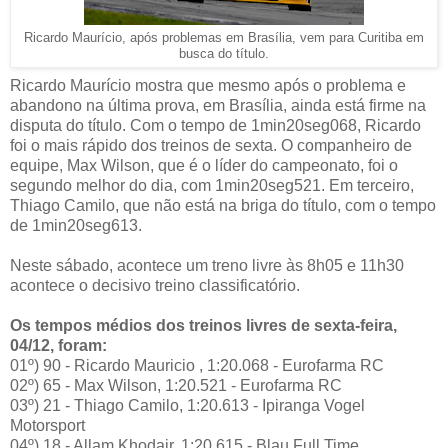
Ricardo Maurício, após problemas em Brasília, vem para Curitiba em
busca do título.
Ricardo Maurício mostra que mesmo após o problema e
abandono na última prova, em Brasília, ainda está firme na
disputa do título. Com o tempo de 1min20seg068, Ricardo
foi o mais rápido dos treinos de sexta. O companheiro de
equipe, Max Wilson, que é o líder do campeonato, foi o
segundo melhor do dia, com 1min20seg521. Em terceiro,
Thiago Camilo, que não está na briga do título, com o tempo
de 1min20seg613.
Neste sábado, acontece um treno livre às 8h05 e 11h30
acontece o decisivo treino classificatório.
Os tempos médios dos treinos livres de sexta-feira,
04/12, foram:
01º) 90 - Ricardo Mauricio , 1:20.068 - Eurofarma RC
02º) 65 - Max Wilson, 1:20.521 - Eurofarma RC
03º) 21 - Thiago Camilo, 1:20.613 - Ipiranga Vogel
Motorsport
04º) 18 - Allam Khodair, 1:20.615 - Blau Full Time