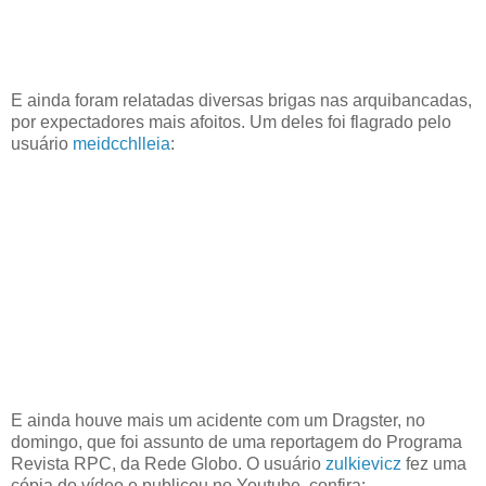
E ainda foram relatadas diversas brigas nas arquibancadas,
por expectadores mais afoitos. Um deles foi flagrado pelo
usuário
meidcchlleia
:
E ainda houve mais um acidente com um Dragster, no
domingo, que foi assunto de uma reportagem do Programa
Revista RPC, da Rede Globo. O usuário
zulkievicz
fez uma
cópia do vídeo e publicou no Youtube, confira: