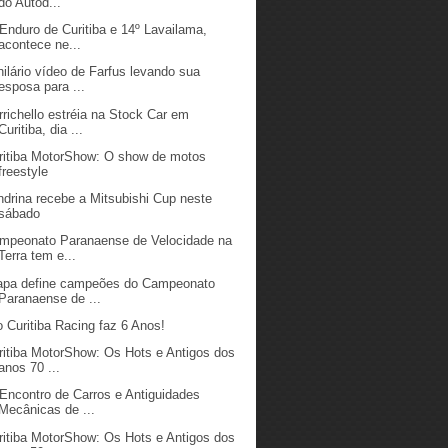
do Autód...
 Enduro de Curitiba e 14º Lavailama,
acontece ne...
hilário vídeo de Farfus levando sua
esposa para ...
rrichello estréia na Stock Car em
Curitiba, dia ...
ritiba MotorShow: O show de motos
freestyle
ndrina recebe a Mitsubishi Cup neste
sábado
mpeonato Paranaense de Velocidade na
Terra tem e...
apa define campeões do Campeonato
Paranaense de ...
o Curitiba Racing faz 6 Anos!
ritiba MotorShow: Os Hots e Antigos dos
anos 70 ...
 Encontro de Carros e Antiguidades
Mecânicas de ...
ritiba MotorShow: Os Hots e Antigos dos