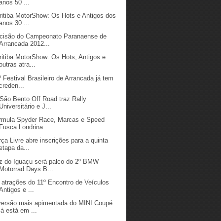
anos 50 ...
ritiba MotorShow: Os Hots e Antigos dos
anos 30 ...
cisão do Campeonato Paranaense de
Arrancada 2012...
ritiba MotorShow: Os Hots, Antigos e
outras atra...
º Festival Brasileiro de Arrancada já tem
creden...
 São Bento Off Road traz Rally
Universitário e J...
rmula Spyder Race, Marcas e Speed
Fusca Londrina...
rça Livre abre inscrições para a quinta
etapa da...
z do Iguaçu será palco do 2º BMW
Motorrad Days B...
 atrações do 11º Encontro de Veículos
Antigos e ...
versão mais apimentada do MINI Coupé
já está em ...