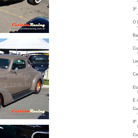
3º
O 
Ba
Cu
Lo
Ca
Et
E 
Cu
8º
Cu