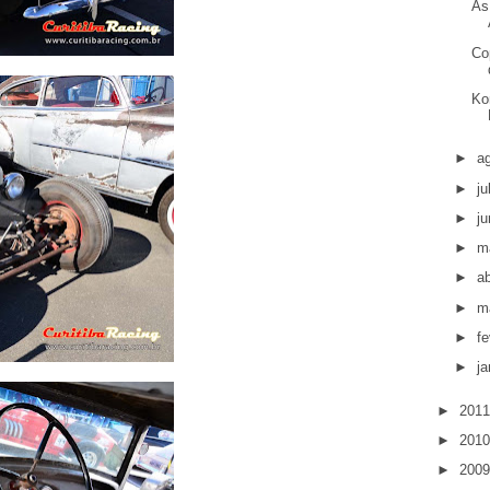
As
Co
Ko
►
a
►
j
►
j
►
m
►
ab
►
m
►
fe
►
ja
►
201
►
201
►
200