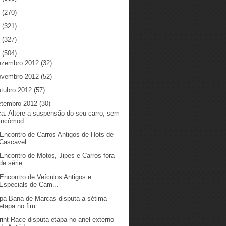
5
(270)
4
(321)
3
(327)
2
(504)
ezembro 2012
(32)
ovembro 2012
(52)
utubro 2012
(57)
etembro 2012
(30)
ca: Altere a suspensão do seu carro, sem
incômod...
 Encontro de Carros Antigos de Hots de
Cascavel
 Encontro de Motos, Jipes e Carros fora
de série...
 Encontro de Veículos Antigos e
Especials de Cam...
pa Bana de Marcas disputa a sétima
etapa no fim ...
rint Race disputa etapa no anel externo