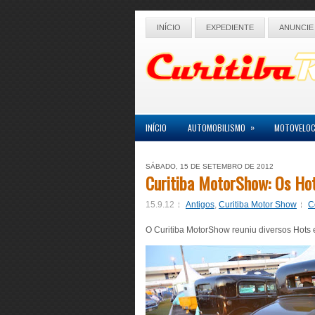
INÍCIO
EXPEDIENTE
ANUNCIE
»
INÍCIO
AUTOMOBILISMO
MOTOVELOC
SÁBADO, 15 DE SETEMBRO DE 2012
Curitiba MotorShow: Os Hot
15.9.12
Antigos
,
Curitiba Motor Show
C
O Curitiba MotorShow reuniu diversos Hots 