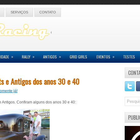
SERVIÇOS
CONTATO
»
»
»
»
IDADE
RALLY
ANTIGOS
GRID GIRLS
EVENTOS
TESTES
CONT
s e Antigos dos anos 30 e 40
omente já!
e Antigos. Confiram alguns dos anos 30 e 40:
PUBLI