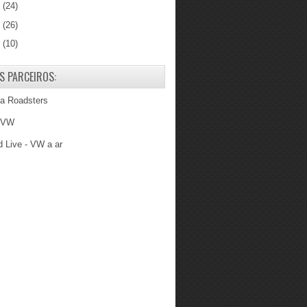
8
(24)
7
(26)
6
(10)
S PARCEIROS:
ba Roadsters
 VW
 Live - VW a ar