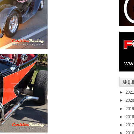
ARQUI
►
202
►
202
►
201
►
201
►
201
►
201