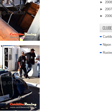
►
200
►
200
►
200
CLUBE
Curiti
Nipon
Rusted