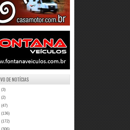
VO DE NOTÍCIAS
1
(3)
0
(2)
9
(47)
8
(136)
7
(172)
6
(306)