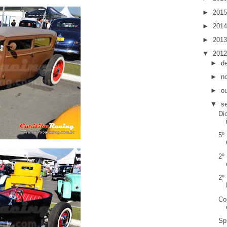
►
201
►
201
►
201
▼
201
►
d
►
n
►
o
▼
s
Di
5º
2º
2º
Co
Sp