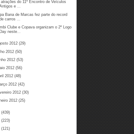
 atrações do 11º Encontro de Veículos
Antigos e ...
pa Bana de Marcas fez parte do record
de carros ...
mbi Clube e Copava organizam o 2º Logo
Day neste...
gosto 2012
(29)
ulho 2012
(50)
unho 2012
(53)
aio 2012
(56)
ril 2012
(48)
arço 2012
(42)
vereiro 2012
(30)
neiro 2012
(25)
1
(439)
0
(223)
9
(121)