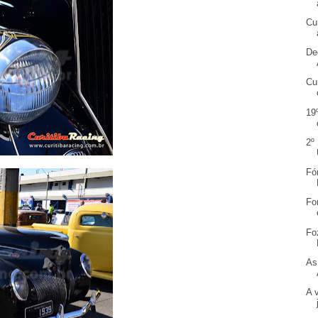
Cu
De
Cu
19
2º
Fó
Fo
Fo
As
A 