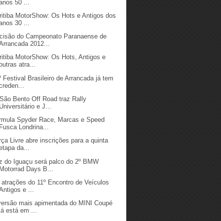
anos 50 ...
ritiba MotorShow: Os Hots e Antigos dos
anos 30 ...
cisão do Campeonato Paranaense de
Arrancada 2012...
ritiba MotorShow: Os Hots, Antigos e
outras atra...
º Festival Brasileiro de Arrancada já tem
creden...
 São Bento Off Road traz Rally
Universitário e J...
rmula Spyder Race, Marcas e Speed
Fusca Londrina...
rça Livre abre inscrições para a quinta
etapa da...
z do Iguaçu será palco do 2º BMW
Motorrad Days B...
 atrações do 11º Encontro de Veículos
Antigos e ...
versão mais apimentada do MINI Coupé
já está em ...