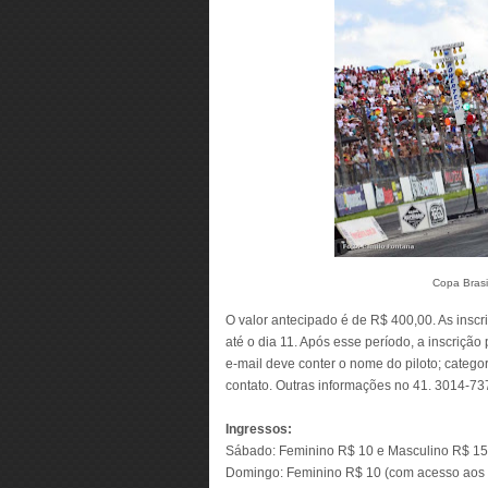
Copa Brasi
O valor antecipado é de R$ 400,00. As inscr
até o dia 11. Após esse período, a inscrição
e-mail deve conter o nome do piloto; catego
contato. Outras informações no 41. 3014-73
Ingressos:
Sábado: Feminino R$ 10 e Masculino R$ 15
Domingo: Feminino R$ 10 (com acesso aos 