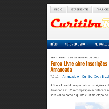
INÍCIO
EXPEDIENTE
ANUNCIE
»
INÍCIO
AUTOMOBILISMO
MOTOVELOC
SEXTA-FEIRA, 7 DE SETEMBRO DE 2012
Força Livre abre inscrições
Arrancada
7.9.12
Arrancada em Curitiba
,
Copa Brasi
A Força Livre Motorsport abriu inscrições a
Arrancada 2012. A competição acontecerá n
será válida como a quinta e última etapa 