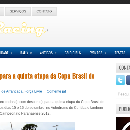
SERVIÇOS
CONTATO
»
»
»
»
IDADE
RALLY
ANTIGOS
GRID GIRLS
EVENTOS
TESTES
CONT
 para a quinta etapa da Copa Brasil de
l de Arrancada
,
Força Livre
Comente já!
ntecipadas (e com desconto), para a quinta etapa da Copa Brasil de
os dias 15 e 16 de setembro, no Autódromo de Curitiba e também
PUBLI
do Campeonato Paranaense 2012.