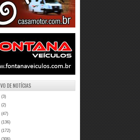
VO DE NOTÍCIAS
1
(3)
0
(2)
9
(47)
8
(136)
7
(172)
6
(306)