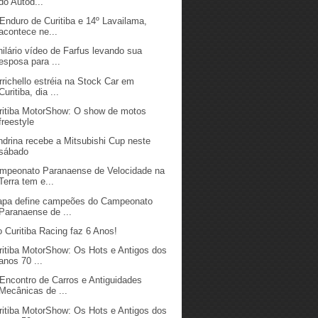
do Autód...
 Enduro de Curitiba e 14º Lavailama,
acontece ne...
hilário vídeo de Farfus levando sua
esposa para ...
rrichello estréia na Stock Car em
Curitiba, dia ...
ritiba MotorShow: O show de motos
freestyle
ndrina recebe a Mitsubishi Cup neste
sábado
mpeonato Paranaense de Velocidade na
Terra tem e...
apa define campeões do Campeonato
Paranaense de ...
o Curitiba Racing faz 6 Anos!
ritiba MotorShow: Os Hots e Antigos dos
anos 70 ...
 Encontro de Carros e Antiguidades
Mecânicas de ...
ritiba MotorShow: Os Hots e Antigos dos