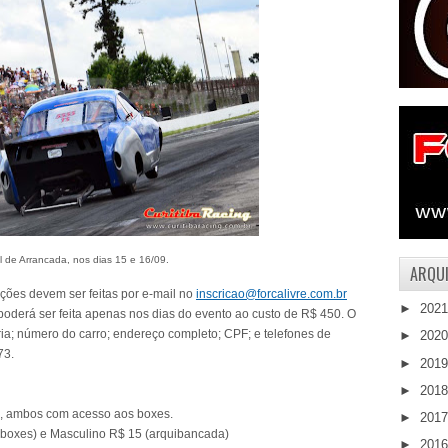
l de Arrancada, nos dias 15 e 16/09.
ARQUI
ições devem ser feitas por e-mail no
inscricao@forcalivre.com.br
►
202
 poderá ser feita apenas nos dias do evento ao custo de R$ 450. O
ria; número do carro; endereço completo; CPF; e telefones de
►
202
73.
►
201
►
201
, ambos com acesso aos boxes.
►
201
boxes) e Masculino R$ 15 (arquibancada)
►
201