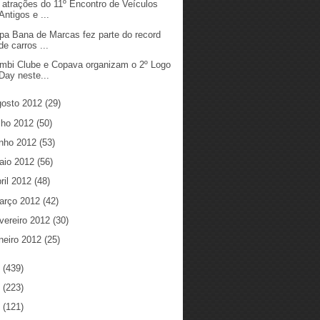
 atrações do 11º Encontro de Veículos
Antigos e ...
pa Bana de Marcas fez parte do record
de carros ...
mbi Clube e Copava organizam o 2º Logo
Day neste...
gosto 2012
(29)
ulho 2012
(50)
unho 2012
(53)
aio 2012
(56)
ril 2012
(48)
arço 2012
(42)
vereiro 2012
(30)
neiro 2012
(25)
1
(439)
0
(223)
9
(121)