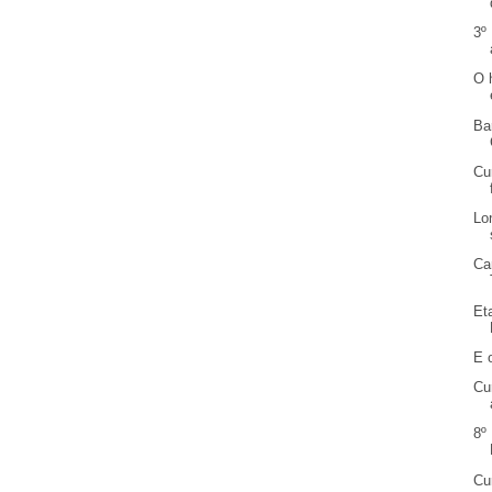
3º
O 
Ba
Cu
Lo
Ca
Et
E 
Cu
8º
Cu