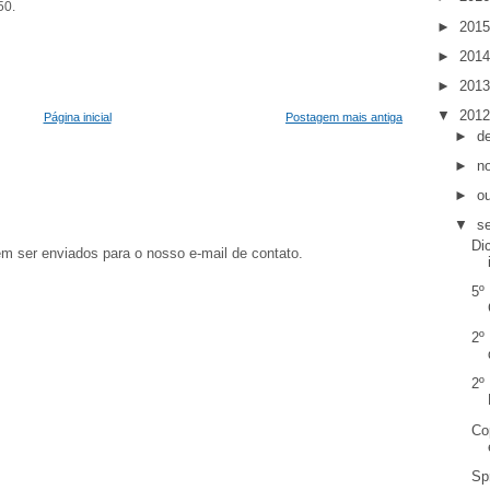
50.
►
201
►
201
►
201
▼
201
Página inicial
Postagem mais antiga
►
d
►
n
►
o
▼
s
Di
em ser enviados para o nosso e-mail de contato.
5º
2º
2º
Co
Sp