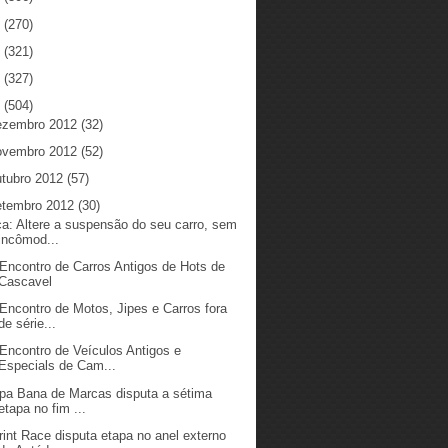
5
(270)
4
(321)
3
(327)
2
(504)
ezembro 2012
(32)
ovembro 2012
(52)
utubro 2012
(57)
etembro 2012
(30)
ca: Altere a suspensão do seu carro, sem
incômod...
 Encontro de Carros Antigos de Hots de
Cascavel
 Encontro de Motos, Jipes e Carros fora
de série...
 Encontro de Veículos Antigos e
Especials de Cam...
pa Bana de Marcas disputa a sétima
etapa no fim ...
rint Race disputa etapa no anel externo