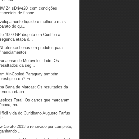
W Z4 sDrive20i com condições
especiais de financ...
velopamento líquido é melhor e mais
barato do qu...
to 1000 GP disputa em Curitiba a
segunda etapa d...
NI oferece bônus em produtos para
financiamentos
ranaense de Motovelocidade: Os
resultados da seg...
am Air-Cooled Paraguay também
prestigiou o 7º En...
pa Bana de Marcas: Os resultados da
terceira etapa
assicos Total: Os carros que marcaram
época, reu...
difícil vida do Curitibano Augusto Farfus
Jr.
w Cerato 2013 é renovado por completo,
ganhando ...