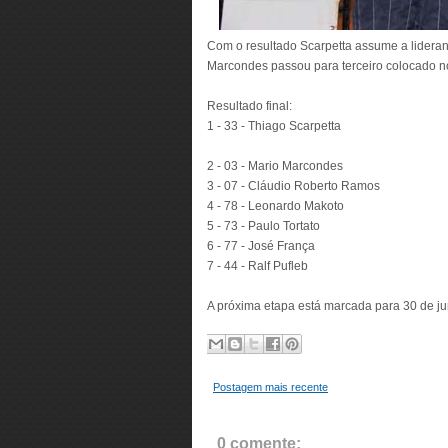
Com o resultado Scarpetta assume a lideran
Marcondes passou para terceiro colocado 
Resultado final:
1 - 33 - Thiago Scarpetta
2 - 03 - Mario Marcondes
3 - 07 - Cláudio Roberto Ramos
4 - 78 - Leonardo Makoto
5 - 73 - Paulo Tortato
6 - 77 - José França
7 - 44 - Ralf Pufleb
A próxima etapa está marcada para 30 de 
Postagem mais recente
0 comente: