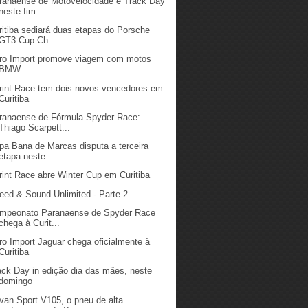
ranaense de Motovelocidade e Track Day
neste fim...
ritiba sediará duas etapas do Porsche
GT3 Cup Ch...
ro Import promove viagem com motos
BMW
rint Race tem dois novos vencedores em
Curitiba
ranaense de Fórmula Spyder Race:
Thiago Scarpett...
pa Bana de Marcas disputa a terceira
etapa neste...
rint Race abre Winter Cup em Curitiba
eed & Sound Unlimited - Parte 2
mpeonato Paranaense de Spyder Race
chega à Curit...
ro Import Jaguar chega oficialmente à
Curitiba
ack Day in edição dia das mães, neste
domingo
van Sport V105, o pneu de alta