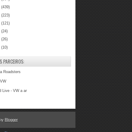
1
(439)
0
(223)
9
(121)
8
(24)
7
(26)
6
(10)
S PARCEIROS:
ba Roadsters
 VW
 Live - VW a ar
 by
Blogger