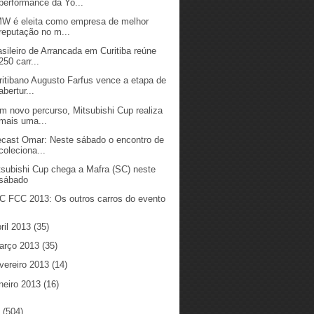
performance da Yo...
W é eleita como empresa de melhor
reputação no m...
asileiro de Arrancada em Curitiba reúne
250 carr...
ritibano Augusto Farfus vence a etapa de
abertur...
m novo percurso, Mitsubishi Cup realiza
mais uma...
ecast Omar: Neste sábado o encontro de
coleciona...
tsubishi Cup chega a Mafra (SC) neste
sábado
C FCC 2013: Os outros carros do evento
ril 2013
(35)
arço 2013
(35)
vereiro 2013
(14)
neiro 2013
(16)
2
(504)