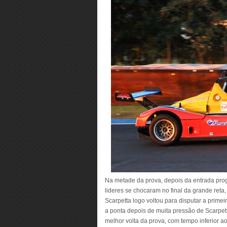
Na metade da prova, depois da entrada prog
lideres se chocaram no final da grande reta,
Scarpetta logo voltou para disputar a prime
a ponta depois de muita pressão de Scarpett
melhor volta da prova, com tempo inferior a