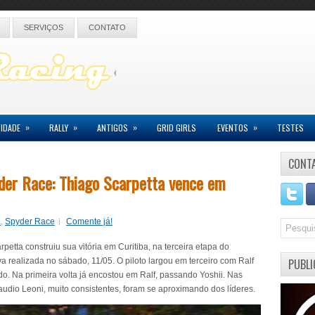
SERVIÇOS
CONTATO
»
»
»
»
IDADE
RALLY
ANTIGOS
GRID GIRLS
EVENTOS
TESTES
CONT
der Race: Thiago Scarpetta vence em
a
,
Spyder Race
Comente já!
etta construiu sua vitória em Curitiba, na terceira etapa do
realizada no sábado, 11/05. O piloto largou em terceiro com Ralf
PUBLI
o. Na primeira volta já encostou em Ralf, passando Yoshii. Nas
udio Leoni, muito consistentes, foram se aproximando dos líderes.