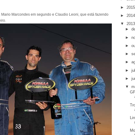
►
201
, Mario Marcondes em segundo e Claudio Leoni, que está fazendo
►
201
iro.
▼
201
►
d
►
n
►
o
►
s
►
a
►
j
►
j
▼
m
GP
Tr
Li
Mo