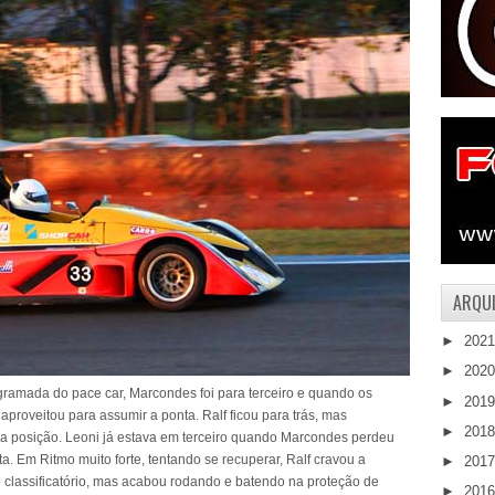
ARQUI
►
202
►
202
ramada do pace car, Marcondes foi para terceiro e quando os
►
201
 aproveitou para assumir a ponta. Ralf ficou para trás, mas
►
201
ira posição. Leoni já estava em terceiro quando Marcondes perdeu
a. Em Ritmo muito forte, tentando se recuperar, Ralf cravou a
►
201
o classificatório, mas acabou rodando e batendo na proteção de
►
201