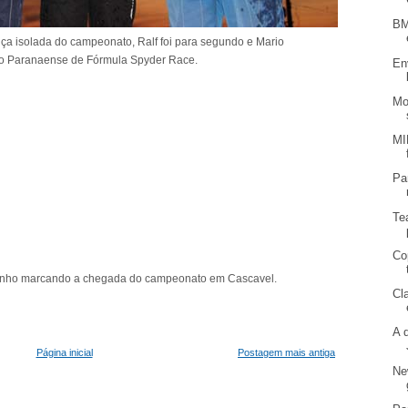
BM
ça isolada do campeonato, Ralf foi para segundo e Mario
no Paranaense de Fórmula Spyder Race.
En
Mo
MI
Pa
Te
Co
junho marcando a chegada do campeonato em Cascavel.
Cl
A 
Página inicial
Postagem mais antiga
Ne