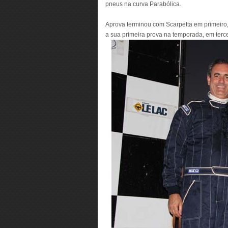
pneus na curva Parabólica.
Aprova terminou com Scarpetta em primeiro
a sua primeira prova na temporada, em terce