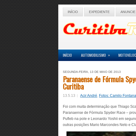
INÍCIO
EXPEDIENTE
ANUNCIE
»
INÍCIO
AUTOMOBILISMO
MOTOVELOC
SEGUNDA-FEIRA, 13 DE MAIO DE 2013
Paranaense de Fórmula Spy
Curitiba
13.5.13
Acir André
,
Fotos: Camilo Fontan
Foi com muita determinação que Thiago Scarp
Paranaense de Fórmula Spyder Race – prova 
Pufleb na pole e Leonardo Yoshii em segund
outras posições Mario Marcondes Neto e Cla