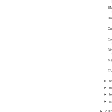
BM
Br
Cu
Co
Di
Mi
FA
►
ab
►
m
►
fe
►
ja
►
201