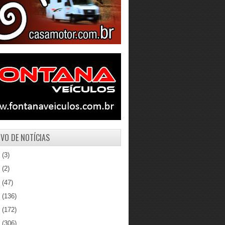
VO DE NOTÍCIAS
1
(3)
0
(2)
9
(47)
8
(136)
7
(172)
6
(306)