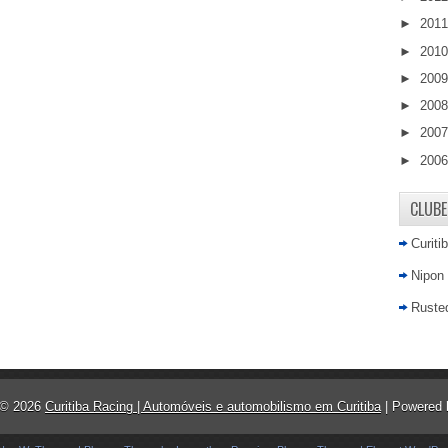
►
201
►
201
►
200
►
200
►
200
►
200
CLUBE
Curiti
Nipon
Rusted
 ©
2026
Curitiba Racing | Automóveis e automobilismo em Curitiba
| Powered