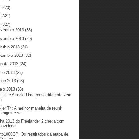
5
(270)
4
(321)
3
(327)
ezembro 2013
(36)
ovembro 2013
(20)
utubro 2013
(31)
etembro 2013
(32)
gosto 2013
(24)
ulho 2013
(23)
unho 2013
(28)
aio 2013
(33)
 Time Attack: Uma prova diferente vem
aí
oller T4: A melhor maneira de reunir
amigos e se...
nha 2013 do Freelander 2 chega com
novidades
to1000GP: Os resultados da etapa de
Curitiba