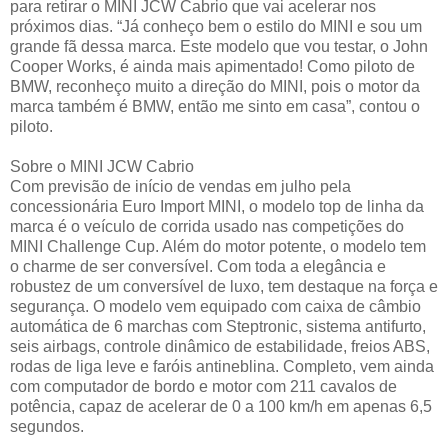
para retirar o MINI JCW Cabrio que vai acelerar nos
próximos dias. “Já conheço bem o estilo do MINI e sou um
grande fã dessa marca. Este modelo que vou testar, o John
Cooper Works, é ainda mais apimentado! Como piloto de
BMW, reconheço muito a direção do MINI, pois o motor da
marca também é BMW, então me sinto em casa”, contou o
piloto.
Sobre o MINI JCW Cabrio
Com previsão de início de vendas em julho pela
concessionária Euro Import MINI, o modelo top de linha da
marca é o veículo de corrida usado nas competições do
MINI Challenge Cup. Além do motor potente, o modelo tem
o charme de ser conversível. Com toda a elegância e
robustez de um conversível de luxo, tem destaque na força e
segurança. O modelo vem equipado com caixa de câmbio
automática de 6 marchas com Steptronic, sistema antifurto,
seis airbags, controle dinâmico de estabilidade, freios ABS,
rodas de liga leve e faróis antineblina. Completo, vem ainda
com computador de bordo e motor com 211 cavalos de
potência, capaz de acelerar de 0 a 100 km/h em apenas 6,5
segundos.