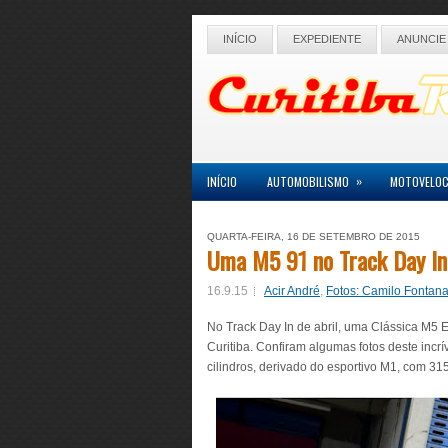
INÍCIO
EXPEDIENTE
ANUNCIE
»
INÍCIO
AUTOMOBILISMO
MOTOVELOC
QUARTA-FEIRA, 16 DE SETEMBRO DE 2015
Uma M5 91 no Track Day In
16.9.15
Acir André
,
Fotos: Camilo Fontan
No Track Day In de abril, uma Clássica M5
Curitiba. Confiram algumas fotos deste incr
cilindros, derivado do esportivo M1, com 315