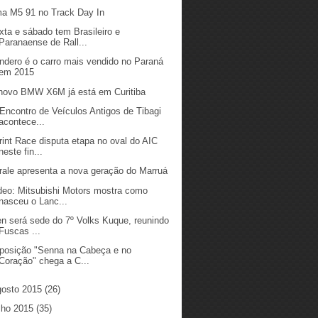
a M5 91 no Track Day In
xta e sábado tem Brasileiro e
Paranaense de Rall...
ndero é o carro mais vendido no Paraná
em 2015
novo BMW X6M já está em Curitiba
 Encontro de Veículos Antigos de Tibagi
acontece...
rint Race disputa etapa no oval do AIC
neste fin...
rale apresenta a nova geração do Marruá
deo: Mitsubishi Motors mostra como
nasceu o Lanc...
en será sede do 7º Volks Kuque, reunindo
Fuscas ...
posição "Senna na Cabeça e no
Coração" chega a C...
gosto 2015
(26)
ulho 2015
(35)