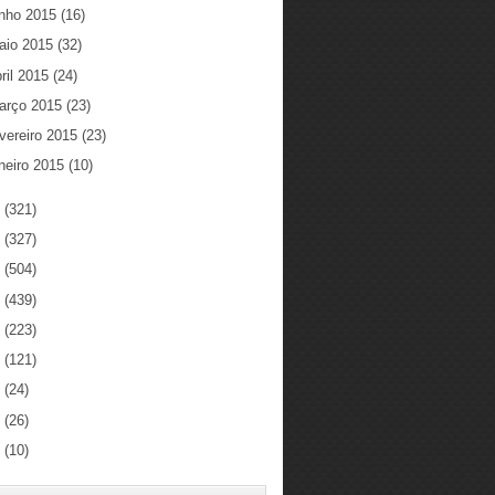
unho 2015
(16)
aio 2015
(32)
ril 2015
(24)
arço 2015
(23)
vereiro 2015
(23)
neiro 2015
(10)
4
(321)
3
(327)
2
(504)
1
(439)
0
(223)
9
(121)
8
(24)
7
(26)
6
(10)