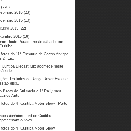
5
(270)
ezembro 2015
(23)
ovembro 2015
(18)
utubro 2015
(22)
etembro 2015
(18)
eam Route Parade, neste sábado, em
Curitiba
 fotos do 11ª Encontro de Carros Antigos
e 2º En...
° Curitiba Diecast Mix acontece neste
sábado
ições limitadas do Range Rover Evoque
estão disp...
o Bento do Sul sedia o 1º Rally para
Carros Anti...
 fotos do 4º Curitiba Motor Show - Parte
2
ncessionárias Ford de Curitiba
apresentam o novo...
 fotos do 4º Curitiba Motor Show