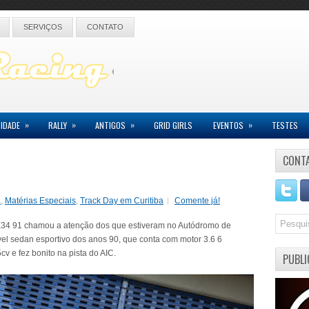
SERVIÇOS
CONTATO
»
»
»
»
IDADE
RALLY
ANTIGOS
GRID GIRLS
EVENTOS
TESTES
CONT
a
,
Matérias Especiais
,
Track Day em Curitiba
Comente já!
 E34 91 chamou a atenção dos que estiveram no Autódromo de
ível sedan esportivo dos anos 90, que conta com motor 3.6 6
cv e fez bonito na pista do AIC.
PUBLI