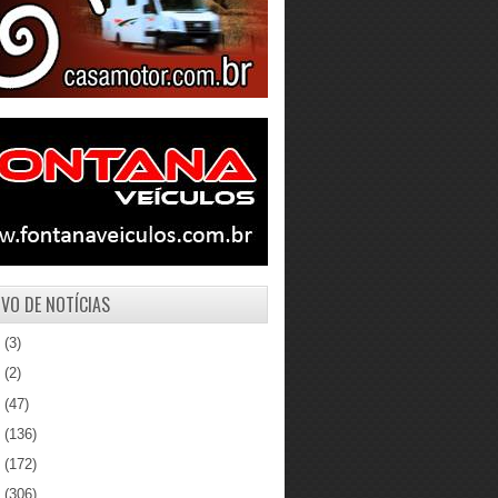
VO DE NOTÍCIAS
1
(3)
0
(2)
9
(47)
8
(136)
7
(172)
6
(306)