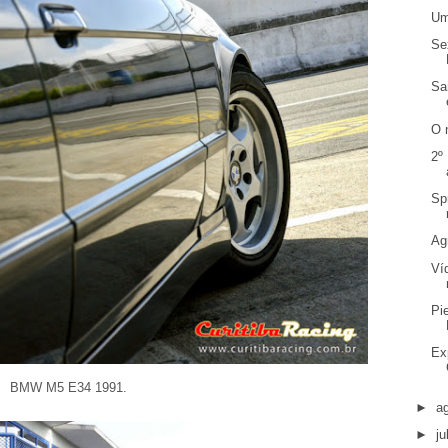
Um
Se
Sa
O 
2º
Sp
Ag
Ví
Pi
Ex
BMW M5 E34 1991.
►
a
►
j