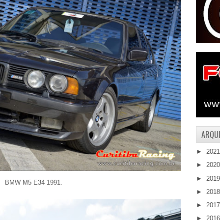
ARQUI
►
202
►
202
►
201
BMW M5 E34 1991.
►
201
►
201
►
201