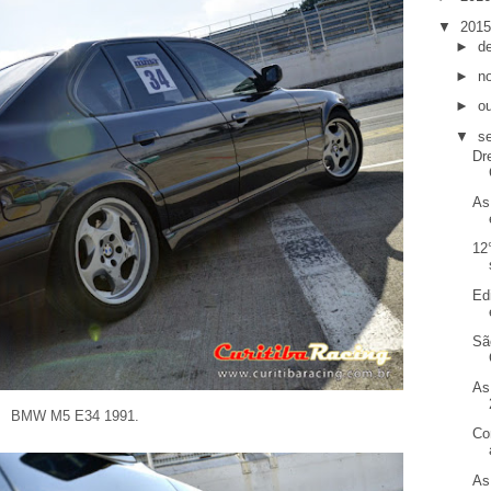
▼
201
►
d
►
n
►
o
▼
s
Dr
As
12
Ed
Sã
As
BMW M5 E34 1991.
Co
As