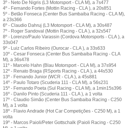
3º - Neto De Nigris (L3 Motorsport - CLA M), a 7s477
4º - Fernando Fortes (Mottin Racing - CLA ), a 20s851
5º - Betão Fonseca (Center Bus Sambaiba Racing - CLA M),
a 23s366
6º - Claudio Dahruj (L3 Motorsport - CLA M), a 30s487
7º - Roger Sandoval (Mottin Racing - CLA ), a 32s547
8º - Lorenzo/Paulo Varassin (Cordova Motorsports - CLA ), a
33s047
9º - Luiz Carlos Ribeiro (Ourocar - CLA ), a 33s633
10º - Cesar Fonseca (Center Bus Sambaiba Racing - CLA
M), a 36s478
11º - Marcelo Hahn (Blau Motorsport - CLA M), a 37s954
12º - Renato Braga (RSports Racing - CLA ), a 44s530
13º - Fernando Junior (WCR - CLA ), a 45s881
14º - Paulo Totaro (Scuderia 111 - CLA M), a 56s231
15º - Fernando Poeta (Sul Racing - CLA M), a 1min15s396
16º - Danilo Pinto (Scuderia 111 - CLA ), a 1 volta
17º - Claudio Simão (Center Bus Sambaiba Racing - C250
M), a 1 volta
18º - Flavio Andrade (Hot Car Competições - C250 M), a 1
volta
19º - Marcos Paioli/Peter Gottschalk (Paioli Racing - C250