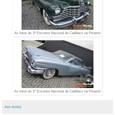
As fotos do 3º Encontro Nacional de Cadillacs na Phoenix
As fotos do 3º Encontro Nacional de Cadillacs na Phoenix
Acir André