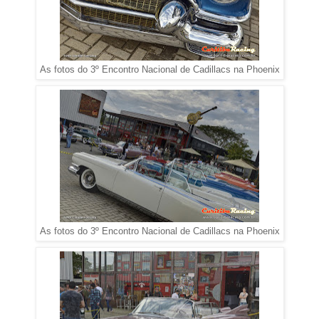
As fotos do 3º Encontro Nacional de Cadillacs na Phoenix
As fotos do 3º Encontro Nacional de Cadillacs na Phoenix