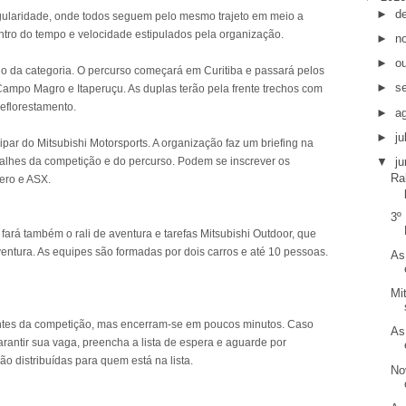
►
d
egularidade, onde todos seguem pelo mesmo trajeto em meio a
dentro do tempo e velocidade estipulados pela organização.
►
n
►
o
o da categoria. O percurso começará em Curitiba e passará pelos
►
s
mpo Magro e Itaperuçu. As duplas terão pela frente trechos com
eflorestamento.
►
a
►
j
ipar do Mitsubishi Motorsports. A organização faz um briefing na
detalhes da competição e do percurso. Podem se inscrever os
▼
j
Ra
jero e ASX.
3º
fará também o rali de aventura e tarefas Mitsubishi Outdoor, que
ventura. As equipes são formadas por dois carros e até 10 pessoas.
As
Mi
antes da competição, mas encerram-se em poucos minutos. Caso
As
rantir sua vaga, preencha a lista de espera e aguarde por
o distribuídas para quem está na lista.
No