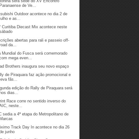
tonina será sede do XV Encontro
Paranaense de Ve...
tsubishi Outdoor acontece no dia 2 de
julho e as...
° Curitiba Diecast Mix acontece neste
sábado
scrições abertas para rali e passeio off-
road da...
a Mundial do Fusca será comemorado
com mega even...
ad Brothers inaugura seu novo espaço
lly de Piraquara faz ação promocional e
leva fãs...
gunda edição do Rally de Piraquara será
nos dias...
rint Race corre no sentido inverso do
AIC, neste...
C sedia a 4ª etapa do Metropolitano de
Marcas
óximo Track Day In acontece no dia 26
de junho