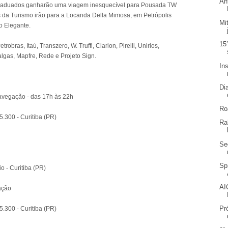
An
raduados ganharão uma viagem inesquecível para Pousada TW
 da Turismo irão para a Locanda Della Mimosa, em Petrópolis
Mi
o Elegante.
15
robras, Itaú, Transzero, W. Truffi, Clarion, Pirelli, Unirios,
Dalgas, Mapfre, Rede e Projeto Sign.
In
Di
 navegação - das 17h às 22h
Ro
5.300 - Curitiba (PR)
Ra
Se
Sp
o - Curitiba (PR)
AI
ação
Pr
5.300 - Curitiba (PR)