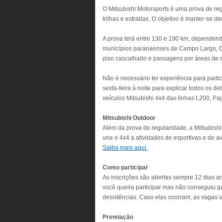
O Mitsubishi Motorsports é uma prova de r
trilhas e estradas. O objetivo é manter-se 
A prova terá entre 130 e 190 km, dependend
municípios paranaenses de Campo Largo, Ca
piso cascalhado e passagens por áreas de r
Não é necessário ter experiência para partic
sexta-feira à noite para explicar todos os 
veículos Mitsubishi 4x4 das linhas L200, Pa
Mitsubishi Outdoor
Além da prova de regularidade, a Mitsubishi 
une o 4x4 a atividades de esportivas e de a
Saiba mais aqui.
Como participar
As inscrições são abertas sempre 12 dias 
você queira participar mas não conseguiu ga
desistências. Caso elas ocorram, as vagas sã
Premiação