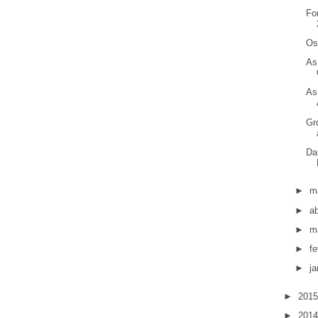
Fo
Os
As
As
Gr
Da
►
m
►
ab
►
m
►
fe
►
ja
►
201
►
201