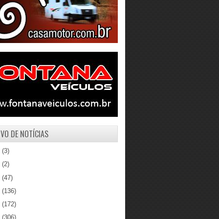
VO DE NOTÍCIAS
1
(3)
0
(2)
9
(47)
8
(136)
7
(172)
6
(306)