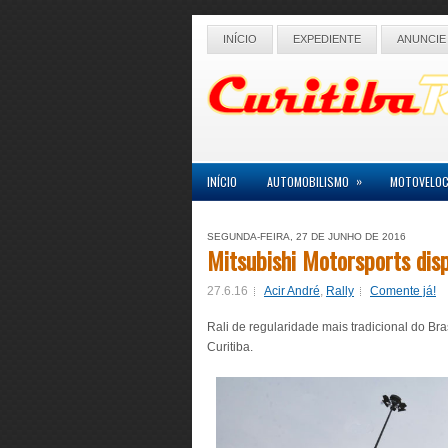
INÍCIO
EXPEDIENTE
ANUNCIE
»
INÍCIO
AUTOMOBILISMO
MOTOVELOC
SEGUNDA-FEIRA, 27 DE JUNHO DE 2016
Mitsubishi Motorsports dis
27.6.16
Acir André
,
Rally
Comente já!
Rali de regularidade mais tradicional do Bra
Curitiba.