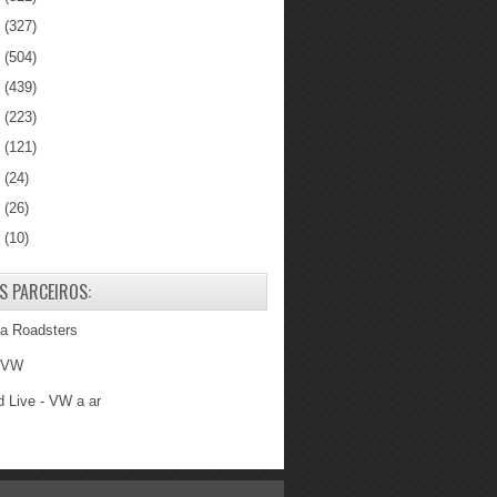
3
(327)
2
(504)
1
(439)
0
(223)
9
(121)
8
(24)
7
(26)
6
(10)
S PARCEIROS:
ba Roadsters
 VW
 Live - VW a ar