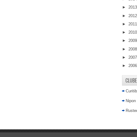
►
201
►
201
►
201
►
201
►
200
►
200
►
200
►
200
CLUBE
Curiti
Nipon
Rusted