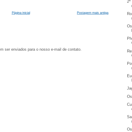
2ª
Página inicial
Postagem mais antiga
Ro
Os
Ph
em ser enviados para o nosso e-mail de contato.
Re
Po
Eu
Ja
Os
Cu
Sa
Os