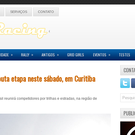
SERVIÇOS
CONTATO
»
»
»
»
IDADE
RALLY
ANTIGOS
GRID GIRLS
EVENTOS
TESTES
CONT
puta etapa neste sábado, em Curitiba
sil reunirá competidores por trilhas e estradas, na região de
PUBLI