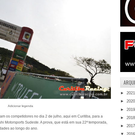
ARQUI
►
202
►
202
Adicionar legenda
►
201
am os competidores no dia 2 de julho, aqui em Curitiba, para a
►
201
ishi Motorsports Sudeste. A prova, que está em sua 22ª temporada,
►
201
cidades ao longo do ano.
▼
201