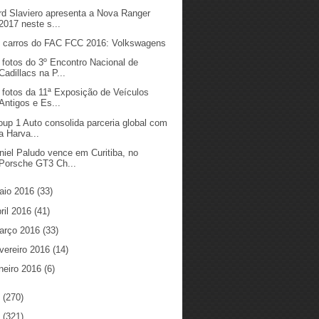
rd Slaviero apresenta a Nova Ranger
2017 neste s...
 carros do FAC FCC 2016: Volkswagens
 fotos do 3º Encontro Nacional de
Cadillacs na P...
 fotos da 11ª Exposição de Veículos
Antigos e Es...
oup 1 Auto consolida parceria global com
a Harva...
niel Paludo vence em Curitiba, no
Porsche GT3 Ch...
aio 2016
(33)
ril 2016
(41)
arço 2016
(33)
vereiro 2016
(14)
neiro 2016
(6)
5
(270)
4
(321)