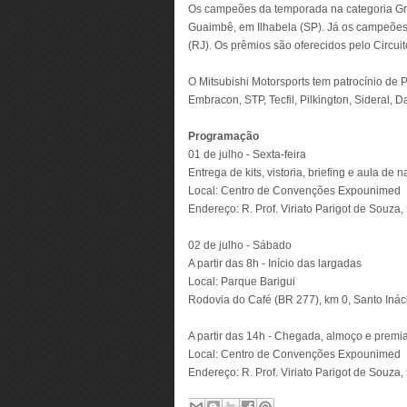
Os campeões da temporada na categoria G
Guaimbê, em Ilhabela (SP). Já os campeões
(RJ). Os prêmios são oferecidos pelo Circuit
O Mitsubishi Motorsports tem patrocínio de Pet
Embracon, STP, Tecfil, Pilkington, Sideral, 
Programação
01 de julho - Sexta-feira
Entrega de kits, vistoria, briefing e aula de
Local: Centro de Convenções Expounimed
Endereço: R. Prof. Viriato Parigot de Souza, 
02 de julho - Sábado
A partir das 8h - Início das largadas
Local: Parque Barigui
Rodovia do Café (BR 277), km 0, Santo Ináci
A partir das 14h - Chegada, almoço e premi
Local: Centro de Convenções Expounimed
Endereço: R. Prof. Viriato Parigot de Souza, 