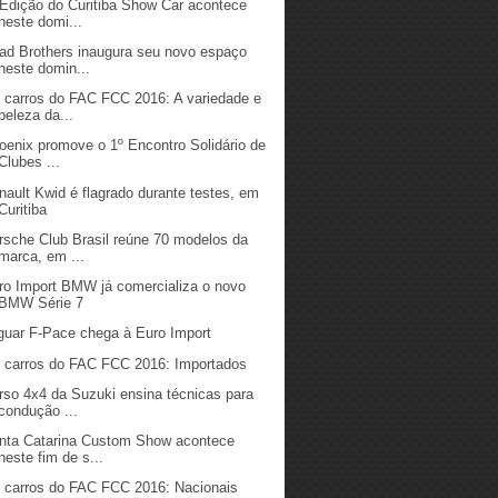
 Edição do Curitiba Show Car acontece
neste domi...
ad Brothers inaugura seu novo espaço
neste domin...
 carros do FAC FCC 2016: A variedade e
beleza da...
oenix promove o 1º Encontro Solidário de
Clubes ...
nault Kwid é flagrado durante testes, em
Curitiba
rsche Club Brasil reúne 70 modelos da
marca, em ...
ro Import BMW já comercializa o novo
BMW Série 7
guar F-Pace chega à Euro Import
 carros do FAC FCC 2016: Importados
rso 4x4 da Suzuki ensina técnicas para
condução ...
nta Catarina Custom Show acontece
neste fim de s...
 carros do FAC FCC 2016: Nacionais