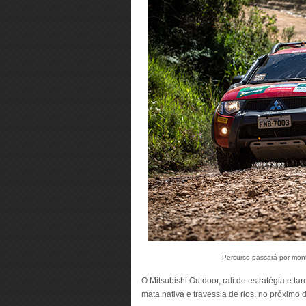
Percurso passará por monta
O Mitsubishi Outdoor, rali de estratégia e t
mata nativa e travessia de rios, no próximo d