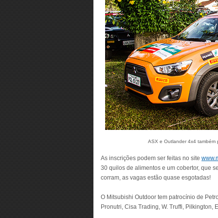
ASX e Outlander 4x4 também pod
As inscrições podem ser feitas no site
www.m
30 quilos de alimentos e um cobertor, que s
corram, as vagas estão quase esgotadas!
O Mitsubishi Outdoor tem patrocínio de Petrob
Pronutri, Cisa Trading, W. Truffi, Pilkington