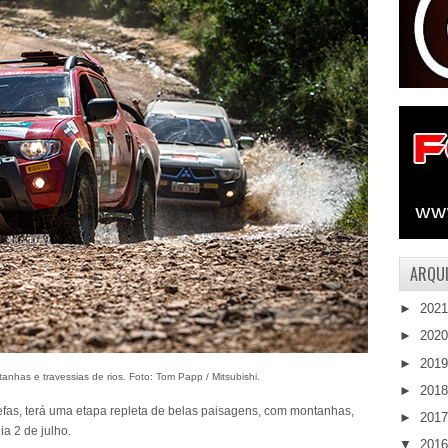
ARQUI
►
202
►
202
►
201
nhas e travessias de rios. Foto: Tom Papp / Mitsubishi.
►
201
arefas, terá uma etapa repleta de belas paisagens, com montanhas,
►
201
ia 2 de julho.
▼
201