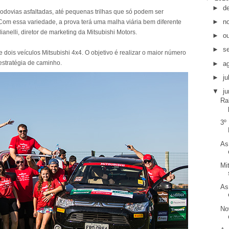
►
d
rodovias asfaltadas, até pequenas trilhas que só podem ser
►
n
 Com essa variedade, a prova terá uma malha viária bem diferente
ianelli, diretor de marketing da Mitsubishi Motors.
►
o
►
s
dois veículos Mitsubishi 4x4. O objetivo é realizar o maior número
estratégia de caminho.
►
a
►
j
▼
j
Ra
3º
As
Mi
As
No