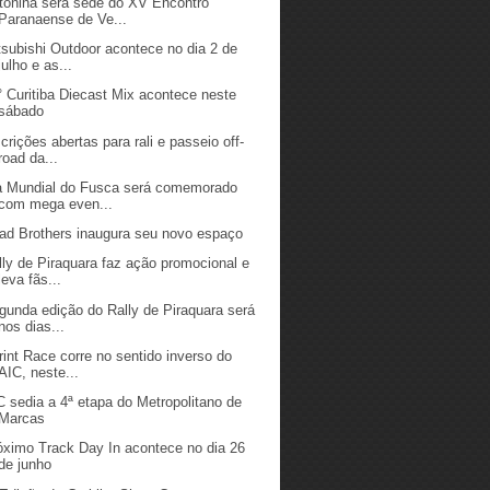
tonina será sede do XV Encontro
Paranaense de Ve...
tsubishi Outdoor acontece no dia 2 de
julho e as...
° Curitiba Diecast Mix acontece neste
sábado
scrições abertas para rali e passeio off-
road da...
a Mundial do Fusca será comemorado
com mega even...
ad Brothers inaugura seu novo espaço
lly de Piraquara faz ação promocional e
leva fãs...
gunda edição do Rally de Piraquara será
nos dias...
rint Race corre no sentido inverso do
AIC, neste...
C sedia a 4ª etapa do Metropolitano de
Marcas
óximo Track Day In acontece no dia 26
de junho