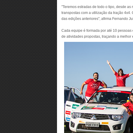
"Teremos estradas de todo o tipo, desde as 
transpostas com a utilização da tração 4x4.
das edições anteriores", afirma Fernando Jul
Cada equipe é formada por até 10 pessoas e 
de atividades propostas, traçando a melhor 