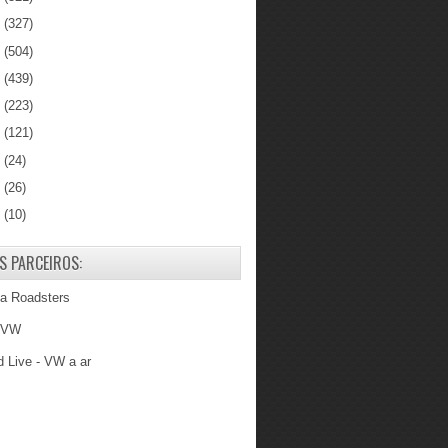
3
(327)
2
(504)
1
(439)
0
(223)
9
(121)
8
(24)
7
(26)
6
(10)
S PARCEIROS:
ba Roadsters
 VW
 Live - VW a ar