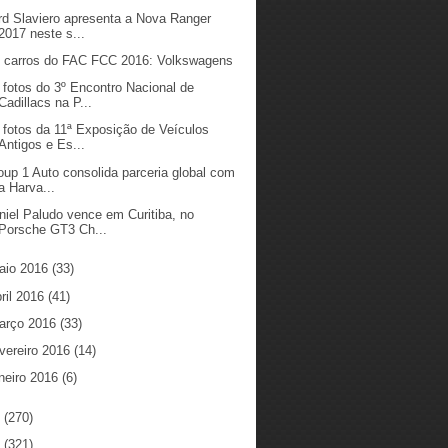
rd Slaviero apresenta a Nova Ranger
2017 neste s...
 carros do FAC FCC 2016: Volkswagens
 fotos do 3º Encontro Nacional de
Cadillacs na P...
 fotos da 11ª Exposição de Veículos
Antigos e Es...
oup 1 Auto consolida parceria global com
a Harva...
niel Paludo vence em Curitiba, no
Porsche GT3 Ch...
aio 2016
(33)
ril 2016
(41)
arço 2016
(33)
vereiro 2016
(14)
neiro 2016
(6)
5
(270)
4
(321)