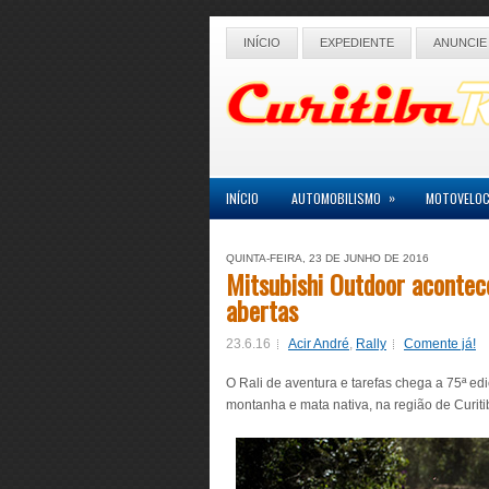
INÍCIO
EXPEDIENTE
ANUNCIE
»
INÍCIO
AUTOMOBILISMO
MOTOVELOC
QUINTA-FEIRA, 23 DE JUNHO DE 2016
Mitsubishi Outdoor acontece
abertas
23.6.16
Acir André
,
Rally
Comente já!
O Rali de aventura e tarefas chega a 75ª e
montanha e mata nativa, na região de Curiti