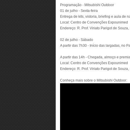
Programação - Mitsubishi Outdoor
01 de julho - Sexta-feira
Entrega de kits, vistoria, briefing e aula de
Local: Centro de Convenções Expounimed
Endereço: R. Prof. Viriato Parigot de Souza, 
02 de julho - Sábado
A partir das 7h30 - Início das largadas, no P
A partir das 14h - Chegada, almoço e premi
Local: Centro de Convenções Expounimed
Endereço: R. Prof. Viriato Parigot de Souza, 
Conheça mais sobre o Mitsubishi Outdoor: