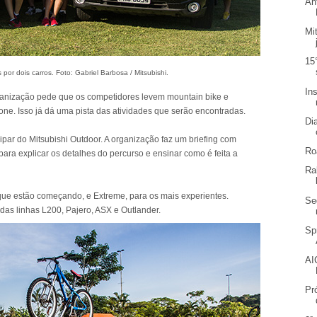
An
Mi
15
por dois carros. Foto: Gabriel Barbosa / Mitsubishi.
In
rganização pede que os competidores levem mountain bike e
ne. Isso já dá uma pista das atividades que serão encontradas.
Di
ipar do Mitsubishi Outdoor. A organização faz um briefing com
Ro
 para explicar os detalhes do percurso e ensinar como é feita a
Ra
que estão começando, e Extreme, para os mais experientes.
Se
 das linhas L200, Pajero, ASX e Outlander.
Sp
AI
Pr