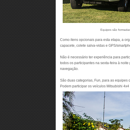
Equipes são formadas 
Como itens opcionais para esta etapa, a o
capacete, colete salva-vidas e GPS/smartpho
Não é necessário ter experiência para partic
todos os participantes na sexta-feira à noite
navegação.
São duas categorias, Fun, para as equipes 
Podem participar os veículos Mitsubishi 4x4