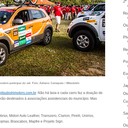
2ª
Ro
Os
Ph
Re
Po
Eu
em participar do rali. Foto: Adriano Carrapato / Mitsubishi.
Ja
itsubishimotors.com.br
. Não há taxa e cada carro faz a doação de
Os
erão destinados à associações assistenciais do município. Mas
Cu
Sa
ras, Midori Auto Leather, Transzero, Clarion, Pirelli, Unirios,
, Eqmax, Brascabos, Mapfre e Projeto Sign.
Os