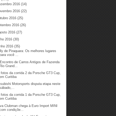
ezembro 2016
(14)
ovembro 2016
(22)
utubro 2016
(25)
etembro 2016
(26)
gosto 2016
(27)
ulho 2016
(30)
unho 2016
(35)
lly de Piraquara: Os melhores lugares
para você ...
 Encontro de Carros Antigos de Fazenda
Rio Grand...
 fotos da corrida 2 da Porsche GT3 Cup,
em Curitiba
tsubishi Motorsports disputa etapa neste
sábado,...
 fotos da corrida 1 da Porsche GT3 Cup,
em Curitiba
va Clubman chega à Euro Import MINI
com condiçõe...