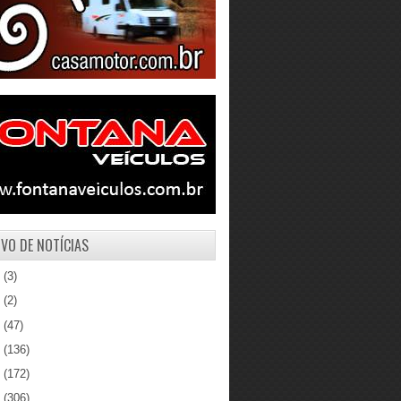
VO DE NOTÍCIAS
1
(3)
0
(2)
9
(47)
8
(136)
7
(172)
6
(306)