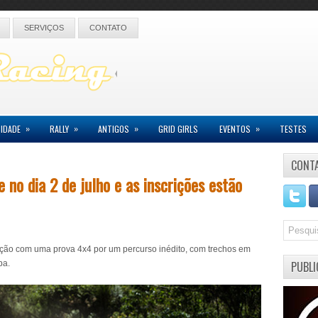
SERVIÇOS
CONTATO
»
»
»
»
IDADE
RALLY
ANTIGOS
GRID GIRLS
EVENTOS
TESTES
CONT
 no dia 2 de julho e as inscrições estão
dição com uma prova 4x4 por um percurso inédito, com trechos em
ba.
PUBLI