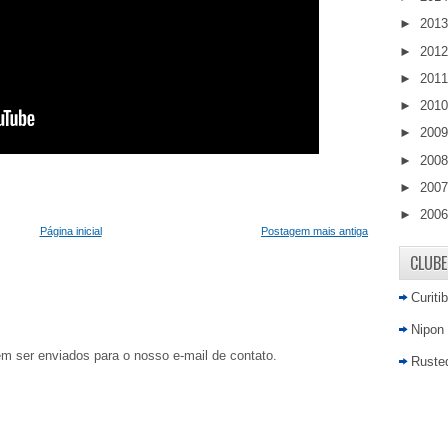
►
201
►
201
►
201
►
201
►
200
►
200
►
200
►
200
Página inicial
Postagem mais antiga
CLUBE
Curiti
Nipon
em ser enviados para o nosso e-mail de contato.
Rusted