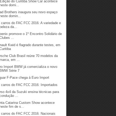
 Edição do Curitiba Show Car acontece
neste domi...
ad Brothers inaugura seu novo espaço
neste domin...
 carros do FAC FCC 2016: A variedade e
beleza da...
oenix promove o 1º Encontro Solidário de
Clubes ...
nault Kwid é flagrado durante testes, em
Curitiba
rsche Club Brasil reúne 70 modelos da
marca, em ...
ro Import BMW já comercializa o novo
BMW Série 7
guar F-Pace chega à Euro Import
 carros do FAC FCC 2016: Importados
rso 4x4 da Suzuki ensina técnicas para
condução ...
nta Catarina Custom Show acontece
neste fim de s...
 carros do FAC FCC 2016: Nacionais