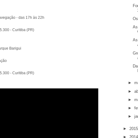
Fo
 navegação - das 17h às 22h
Os
As
5.300 - Curitiba (PR)
As
arque Barigui
Gr
ação
Da
5.300 - Curitiba (PR)
►
m
►
ab
►
m
►
fe
►
ja
►
201
►
201