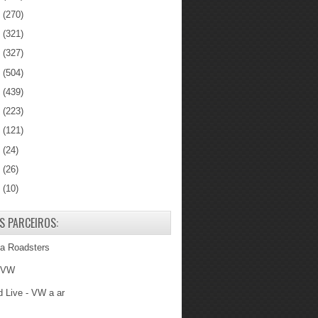
5
(270)
4
(321)
3
(327)
2
(504)
1
(439)
0
(223)
9
(121)
8
(24)
7
(26)
6
(10)
S PARCEIROS:
ba Roadsters
 VW
 Live - VW a ar