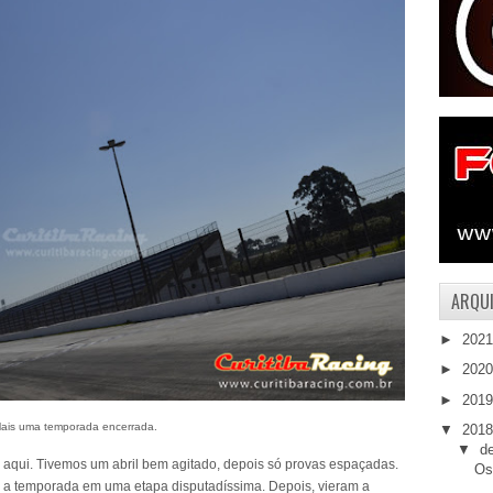
ARQUI
►
202
►
202
►
201
ais uma temporada encerrada.
▼
201
▼
d
r aqui. Tivemos um abril bem agitado, depois só provas espaçadas.
Os
a temporada em uma etapa disputadíssima. Depois, vieram a