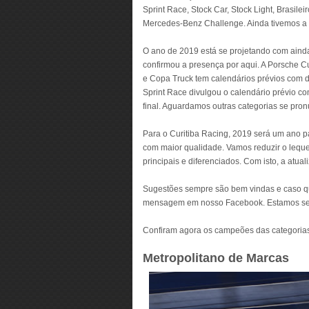
Sprint Race, Stock Car, Stock Light, Brasil
Mercedes-Benz Challenge. Ainda tivemos a 
O ano de 2019 está se projetando com ain
confirmou a presença por aqui. A Porsche Cup
e Copa Truck tem calendários prévios com 
Sprint Race divulgou o calendário prévio c
final. Aguardamos outras categorias se pro
Para o Curitiba Racing, 2019 será um ano p
com maior qualidade. Vamos reduzir o lequ
principais e diferenciados. Com isto, a atual
Sugestões sempre são bem vindas e caso qu
mensagem em nosso Facebook. Estamos sem
Confiram agora os campeões das categorias
Metropolitano de Marcas