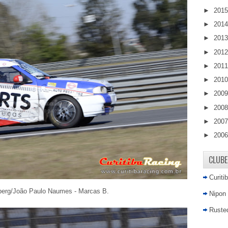
►
201
►
201
►
201
►
201
►
201
►
201
►
200
►
200
►
200
►
200
CLUBE
Curiti
berg/João Paulo Naumes - Marcas B.
Nipon
Rusted