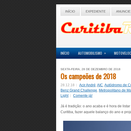
INÍCIO
EXPEDIENTE
ANUNCIE
»
INÍCIO
AUTOMOBILISMO
MOTOVELOC
SEXTA-FEIRA, 28 DE DEZEMBRO DE 2018
Os campeões de 2018
28.12.18
Acir André
,
AIC
,
Autódromo de Cu
Benz Grand Challenge
,
Metropolitano de M
Light
Comente já!
Já é tradição: o ano acaba e é hora de list
Curitiba, fazer aquele balanço do ano e proj