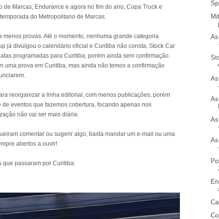
Sp
eiro de Marcas, Endurance e agora no fim do ano, Copa Truck e
Mi
temporada do Metropolitano de Marcas.
da menos provas. Até o momento, nenhuma grande categoria
As
 já divulgou o calendário oficial e Curitiba não consta. Stock Car
datas programadas para Curitiba, porém ainda sem confirmação.
St
om uma prova em Curitiba, mas ainda não temos a confirmação
nunciarem.
As
ara reorganizar a linha editorial, com menos publicações, porém
As
e de eventos que fazemos cobertura, focando apenas nos
ização não vai ser mais diária.
As
eiram comentar ou sugerir algo, basta mandar um e-mail ou uma
As
pre abertos a ouvir!
Po
 que passaram por Curitiba:
En
Ca
Co