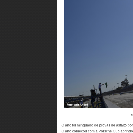
M
O ano foi minguado de provas de asfalto po
O ano começou com a Porsche Cup abrindo 