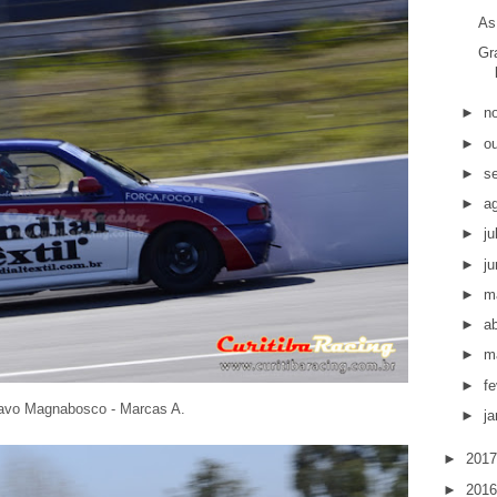
As
Gr
►
n
►
o
►
s
►
a
►
j
►
j
►
m
►
ab
►
m
►
fe
avo Magnabosco - Marcas A.
►
ja
►
201
►
201