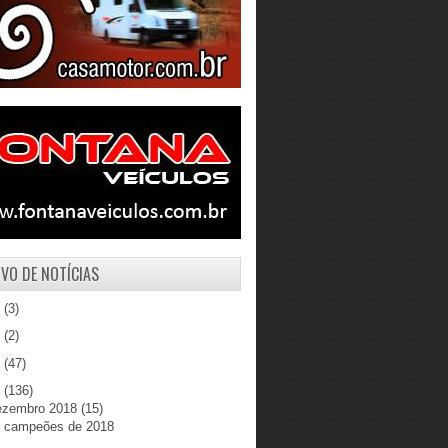
VO DE NOTÍCIAS
1
(3)
0
(2)
9
(47)
8
(136)
ezembro 2018
(15)
 campeões de 2018