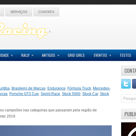
SERVIÇOS
CONTATO
»
»
»
»
IDADE
RALLY
ANTIGOS
GRID GIRLS
EVENTOS
TESTES
CONT
ritiba
,
Brasileiro de Marcas
,
Endurance
,
Fórmula Truck
,
Mercedes-
arcas
,
Porsche GT3 Cup
,
Sprint Race
,
Stock 5000
,
Stock Car
,
Stock
ar os campeões nas categorias que passaram pela região de
PUBLI
etar 2019.