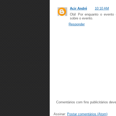
Acir André
10:10 AM
Olá! Por enquanto o evento 
sobre o evento.
Responder
Comentários com fins publicitários dev
Assinar:
Postar comentários (Atom)