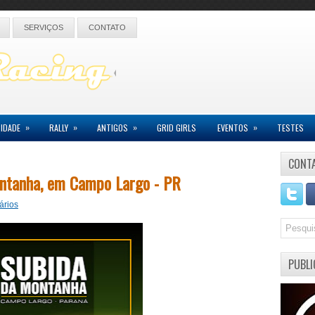
SERVIÇOS
CONTATO
»
»
»
»
IDADE
RALLY
ANTIGOS
GRID GIRLS
EVENTOS
TESTES
CONT
ontanha, em Campo Largo - PR
ários
PUBLI