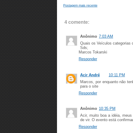
Postagem mais recente
4 comente:
Anônimo
7:03 AM
Quais os Veículos categorias 
Sds;
Marcos Tokarski
Responder
Acir André
10:11 PM
Marcos, por enquanto não ten
para o site
Responder
Anônimo
10:35 PM
Acir, muito boa a idéia, meu
de vir. O evento está confirm
Responder