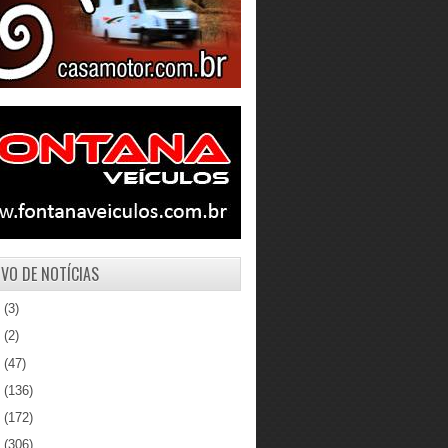
VO DE NOTÍCIAS
1
(3)
0
(2)
9
(47)
8
(136)
7
(172)
6
(306)