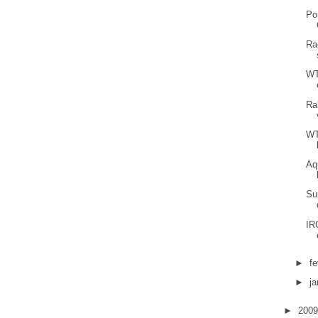
Po
Ra
WT
Ra
WT
Aq
Su
IR
►
fe
►
ja
►
200