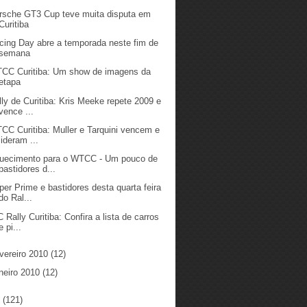
rsche GT3 Cup teve muita disputa em
Curitiba
cing Day abre a temporada neste fim de
semana
CC Curitiba: Um show de imagens da
etapa
lly de Curitiba: Kris Meeke repete 2009 e
vence ...
CC Curitiba: Muller e Tarquini vencem e
lideram ...
uecimento para o WTCC - Um pouco de
bastidores d...
per Prime e bastidores desta quarta feira
do Ral...
C Rally Curitiba: Confira a lista de carros
e pi...
vereiro 2010
(12)
neiro 2010
(12)
9
(121)