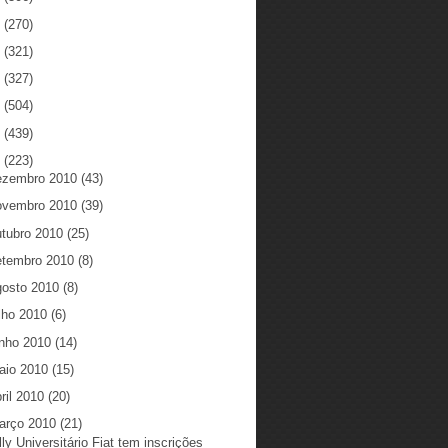
5
(270)
4
(321)
3
(327)
2
(504)
1
(439)
0
(223)
ezembro 2010
(43)
ovembro 2010
(39)
utubro 2010
(25)
etembro 2010
(8)
gosto 2010
(8)
ulho 2010
(6)
unho 2010
(14)
aio 2010
(15)
ril 2010
(20)
arço 2010
(21)
lly Universitário Fiat tem inscrições