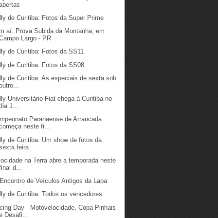
abertas
lly de Curitiba: Fotos da Super Prime
m aí: Prova Subida da Montanha, em
Campo Largo - PR
lly de Curitiba: Fotos da SS11
lly de Curitiba: Fotos da SS08
lly de Curitiba: As especiais de sexta sob
outro...
lly Universitário Fiat chega à Curitiba no
dia 1...
mpeonato Paranaense de Arrancada
começa neste fi...
lly de Curitiba: Um show de fotos da
sexta feira
locidade na Terra abre a temporada neste
final d...
 Encontro de Veículos Antigos da Lapa
lly de Curitiba: Todos os vencedores
cing Day - Motovelocidade, Copa Pinhais
e Desafi...