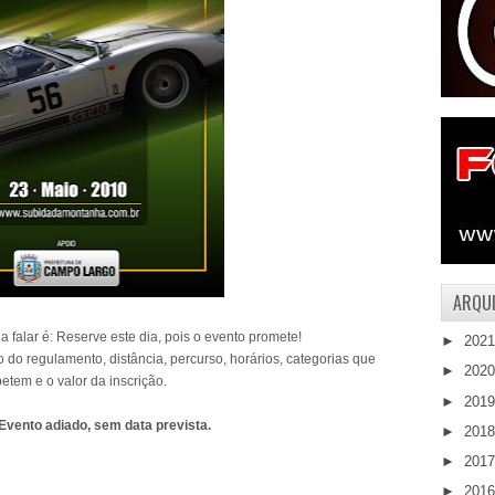
ARQUI
 falar é: Reserve este dia, pois o evento promete!
►
202
 do regulamento, distância, percurso, horários, categorias que
►
202
tem e o valor da inscrição.
►
201
ento adiado, sem data prevista.
►
201
►
201
►
201