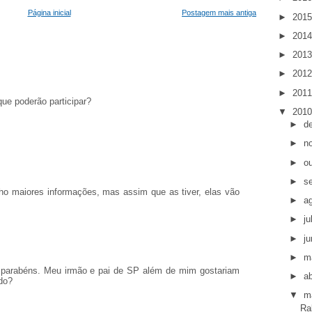
Página inicial
Postagem mais antiga
►
201
►
201
►
201
►
201
►
201
que poderão participar?
▼
201
►
d
►
n
►
o
►
s
ho maiores informações, mas assim que as tiver, elas vão
►
a
►
j
►
j
►
m
s parabéns. Meu irmão e pai de SP além de mim gostariam
►
ab
ado?
▼
m
Ra