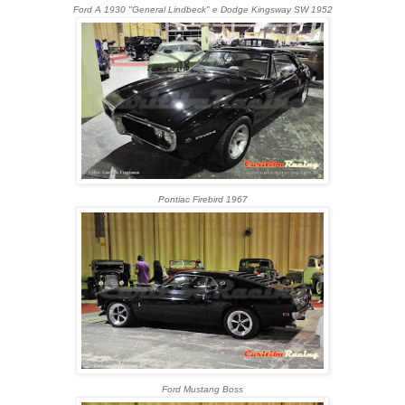
Ford A 1930 "General Lindbeck" e
Dodge Kingsway SW 1952
Pontiac Firebird 1967
Ford Mustang Boss