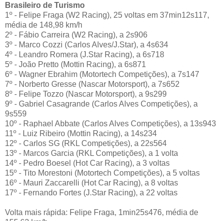
Brasileiro de Turismo
1º - Felipe Fraga (W2 Racing), 25 voltas em 37min12s117,
média de 148,98 km/h
2º - Fábio Carreira (W2 Racing), a 2s906
3º - Marco Cozzi (Carlos Alves/J.Star), a 4s634
4º - Leandro Romera (J.Star Racing), a 6s718
5º - João Pretto (Mottin Racing), a 6s871
6º - Wagner Ebrahim (Motortech Competições), a 7s147
7º - Norberto Gresse (Nascar Motorsport), a 7s652
8º - Felipe Tozzo (Nascar Motorsport), a 9s299
9º - Gabriel Casagrande (Carlos Alves Competições), a
9s559
10º - Raphael Abbate (Carlos Alves Competições), a 13s943
11º - Luiz Ribeiro (Mottin Racing), a 14s234
12º - Carlos SG (RKL Competições), a 22s564
13º - Marcos Garcia (RKL Competições), a 1 volta
14º - Pedro Boesel (Hot Car Racing), a 3 voltas
15º - Tito Morestoni (Motortech Competições), a 5 voltas
16º - Mauri Zaccarelli (Hot Car Racing), a 8 voltas
17º - Fernando Fortes (J.Star Racing), a 22 voltas
Volta mais rápida: Felipe Fraga, 1min25s476, média de