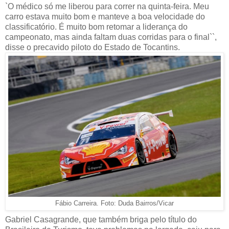
`O médico só me liberou para correr na quinta-feira. Meu
carro estava muito bom e manteve a boa velocidade do
classificatório. É muito bom retomar a liderança do
campeonato, mas ainda faltam duas corridas para o final``,
disse o precavido piloto do Estado de Tocantins.
Fábio Carreira. Foto: Duda Bairros/Vicar
Gabriel Casagrande, que também briga pelo título do