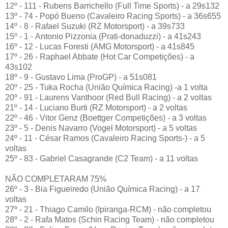
12º - 111 - Rubens Barrichello (Full Time Sports) - a 29s132
13º - 74 - Popó Bueno (Cavaleiro Racing Sports) - a 36s655
14º - 8 - Rafael Suzuki (RZ Motorsport) - a 39s733
15º - 1 - Antonio Pizzonia (Prati-donaduzzi) - a 41s243
16º - 12 - Lucas Foresti (AMG Motorsport) - a 41s845
17º - 26 - Raphael Abbate (Hot Car Competições) - a
43s102
18º - 9 - Gustavo Lima (ProGP) - a 51s081
20º - 25 - Tuka Rocha (União Química Racing) -a 1 volta
20º - 91 - Laurens Vanthoor (Red Bull Racing) - a 2 voltas
21º - 14 - Luciano Burti (RZ Motorsport) - a 2 voltas
22º - 46 - Vitor Genz (Boettger Competições) - a 3 voltas
23º - 5 - Denis Navarro (Vogel Motorsport) - a 5 voltas
24º - 11 - César Ramos (Cavaleiro Racing Sports-) - a 5
voltas
25º - 83 - Gabriel Casagrande (C2 Team) - a 11 voltas
NÃO COMPLETARAM 75%
26º - 3 - Bia Figueiredo (União Química Racing) - a 17
voltas
27º - 21 - Thiago Camilo (Ipiranga-RCM) - não completou
28º - 2 - Rafa Matos (Schin Racing Team) - não completou