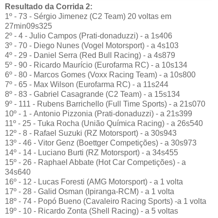
Resultado da Corrida 2:
1º - 73 - Sérgio Jimenez (C2 Team) 20 voltas em
27min09s325
2º - 4 - Julio Campos (Prati-donaduzzi) - a 1s406
3º - 70 - Diego Nunes (Vogel Motorsport) - a 4s103
4º - 29 - Daniel Serra (Red Bull Racing) - a 4s879
5º - 90 - Ricardo Maurício (Eurofarma RC) - a 10s134
6º - 80 - Marcos Gomes (Voxx Racing Team) - a 10s800
7º - 65 - Max Wilson (Eurofarma RC) - a 11s244
8º - 83 - Gabriel Casagrande (C2 Team) - a 15s134
9º - 111 - Rubens Barrichello (Full Time Sports) - a 21s070
10º - 1 - Antonio Pizzonia (Prati-donaduzzi) - a 21s399
11º - 25 - Tuka Rocha (União Química Racing) - a 26s540
12º - 8 - Rafael Suzuki (RZ Motorsport) - a 30s943
13º - 46 - Vitor Genz (Boettger Competições) - a 30s973
14º - 14 - Luciano Burti (RZ Motorsport) - a 34s455
15º - 26 - Raphael Abbate (Hot Car Competições) - a
34s640
16º - 12 - Lucas Foresti (AMG Motorsport) - a 1 volta
17º - 28 - Galid Osman (Ipiranga-RCM) - a 1 volta
18º - 74 - Popó Bueno (Cavaleiro Racing Sports) -a 1 volta
19º - 10 - Ricardo Zonta (Shell Racing) - a 5 voltas