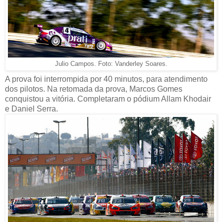
Julio Campos. Foto: Vanderley Soares.
A prova foi interrompida por 40 minutos, para atendimento
dos pilotos. Na retomada da prova, Marcos Gomes
conquistou a vitória. Completaram o pódium Allam Khodair
e Daniel Serra.