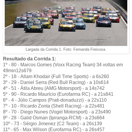
Largada da Corrida 1. Foto: Fernanda Freixosa.
Resultado da Corrida 1:
1º - 80 - Marcos Gomes (Voxx Racing Team) 34 voltas em
49min12s679
2º - 18 - Allam Khodair (Full Time Sports) - a 6s260
3º - 29 - Daniel Serra (Red Bull Racing) - a 10s614
4º - 51 - Átila Abreu (AMG Motorsport) - a 14s742
5º - 90 - Ricardo Maurício (Eurofarma RC) - a 21s841
6º - 4 - Júlio Campos (Prati-donaduzzi) - a 22s110
7º - 10 - Ricardo Zonta (Shell Racing) - a 22s481
8º - 70 - Diego Nunes (Vogel Motorsport) - a 23s490
9º - 28 - Galid Osman (Ipiranga-RCM) - a 23s664
10º - 73 - Sérgio Jimenez (C2 Team) - a 26s139
11º - 65 - Max Wilson (Eurofarma RC) - a 26s457