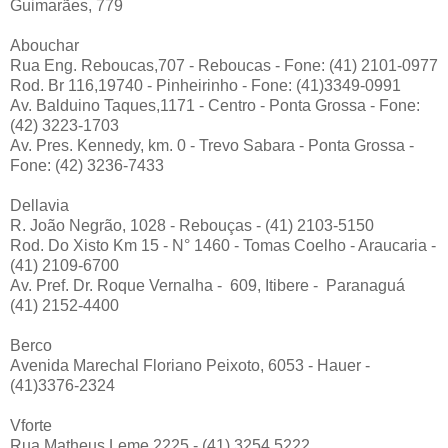
Guimarães, 779
Abouchar
Rua Eng. Reboucas,707 - Reboucas - Fone: (41) 2101-0977
Rod. Br 116,19740 - Pinheirinho - Fone: (41)3349-0991
Av. Balduino Taques,1171 - Centro - Ponta Grossa - Fone:
(42) 3223-1703
Av. Pres. Kennedy, km. 0 - Trevo Sabara - Ponta Grossa -
Fone: (42) 3236-7433
Dellavia
R. João Negrão, 1028 - Rebouças - (41) 2103-5150
Rod. Do Xisto Km 15 - N° 1460 - Tomas Coelho - Araucaria -
(41) 2109-6700
Av. Pref. Dr. Roque Vernalha - 609, Itibere - Paranaguá
(41) 2152-4400
Berco
Avenida Marechal Floriano Peixoto, 6053 - Hauer -
(41)3376-2324
Vforte
Rua Matheus Leme 2225 - (41) 3254 5222