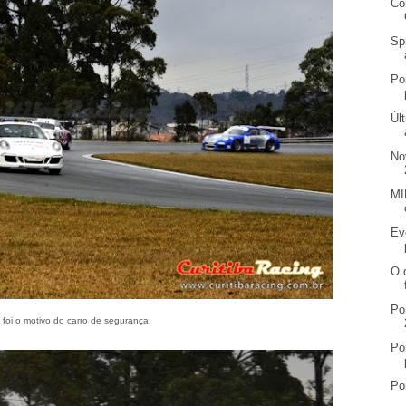
Co
Sp
Po
Úl
No
MI
Ev
O 
Po
foi o motivo do carro de segurança.
Po
Po