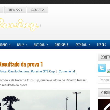
SERVIÇOS
CONTATO
»
»
»
»
IDADE
RALLY
ANTIGOS
GRID GIRLS
EVENTOS
TESTES
CONT
Resultado da prova 1
Fotos: Camilo Fontana
,
Porsche GT3 Cup
Comente já!
corrida 7 da Porsche GT3 Cup, que teve vitória de Ricardo Rosset,
o resultado da prova.
PUBLI