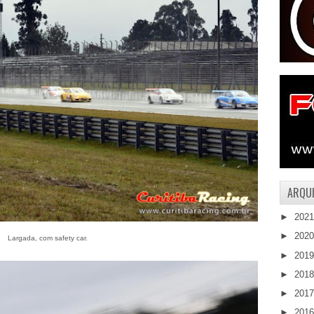
ARQUI
►
202
►
202
Largada, com safety car.
►
201
►
201
►
201
►
201