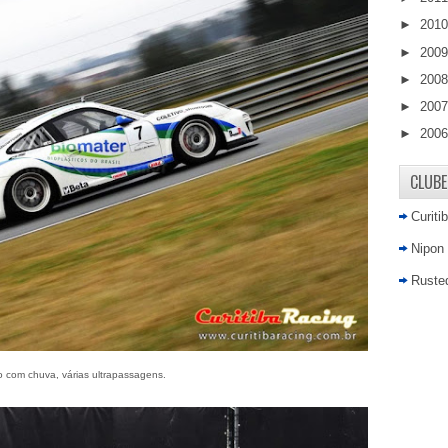
►
201
►
200
►
200
►
200
►
200
CLUBE
Curiti
Nipon
Rusted
 com chuva, várias ultrapassagens.