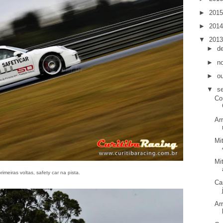
►
201
►
201
▼
201
►
d
►
n
►
o
▼
s
Co
Ar
Mi
Mi
rimeiras voltas, safety car na pista.
Ca
Ar