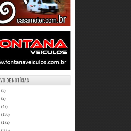
VO DE NOTÍCIAS
1
(3)
0
(2)
9
(47)
8
(136)
7
(172)
6
(306)