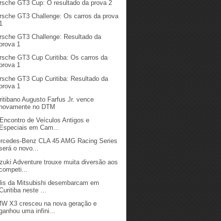
rsche GT3 Cup: O resultado da prova 2
rsche GT3 Challenge: Os carros da prova
1
rsche GT3 Challenge: Resultado da
prova 1
rsche GT3 Cup Curitiba: Os carros da
prova 1
rsche GT3 Cup Curitiba: Resultado da
prova 1
ritibano Augusto Farfus Jr. vence
novamente no DTM
 Encontro de Veículos Antigos e
Especiais em Cam...
rcedes-Benz CLA 45 AMG Racing Series
será o novo...
zuki Adventure trouxe muita diversão aos
competi...
lis da Mitsubishi desembarcam em
Curitiba neste ...
W X3 cresceu na nova geração e
ganhou uma infini...