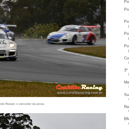
Po
Po
Po
Po
Po
Cu
3º
Me
Su
rdo Rosset, o vencedor da prova.
Ra
BM