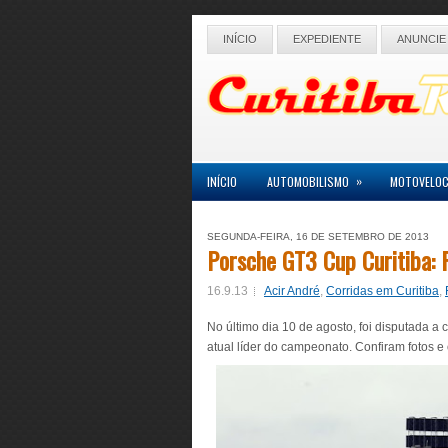
INÍCIO
EXPEDIENTE
ANUNCIE
»
INÍCIO
AUTOMOBILISMO
MOTOVELOC
SEGUNDA-FEIRA, 16 DE SETEMBRO DE 2013
Porsche GT3 Cup Curitiba: 
16.9.13
Acir André
,
Corridas em Curitiba
,
No último dia 10 de agosto, foi disputada a 
atual líder do campeonato. Confiram fotos e 