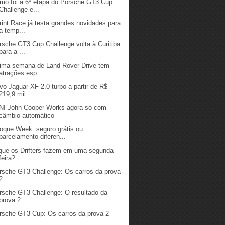
mo foi a 6º etapa do Porsche GT3 Cup
Challenge e...
rint Race já testa grandes novidades para
a temp...
rsche GT3 Cup Challenge volta à Curitiba
para a ...
tima semana de Land Rover Drive tem
atrações esp...
vo Jaguar XF 2.0 turbo a partir de R$
219,9 mil
NI John Cooper Works agora só com
câmbio automático
oque Week: seguro grátis ou
parcelamento diferen...
que os Drifters fazem em uma segunda
feira?
rsche GT3 Challenge: Os carros da prova
2
rsche GT3 Challenge: O resultado da
prova 2
rsche GT3 Cup: Os carros da prova 2