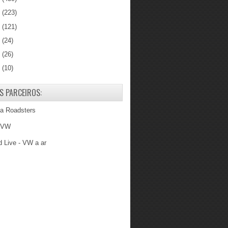
0
(223)
9
(121)
8
(24)
7
(26)
6
(10)
S PARCEIROS:
ba Roadsters
 VW
 Live - VW a ar