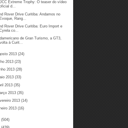
 JCC Extreme Trophy: O teaser do vídeo
oficial d...
nd Rover Drive Curitiba: Andamos no
Evoque, Rang...
nd Rover Drive Curitiba: Euro Import e
Cyrela co...
damericano de Gran Turismo, a GT3,
volta à Curit...
gosto 2013
(24)
ulho 2013
(23)
unho 2013
(28)
aio 2013
(33)
ril 2013
(35)
arço 2013
(35)
vereiro 2013
(14)
neiro 2013
(16)
2
(504)
1
(439)