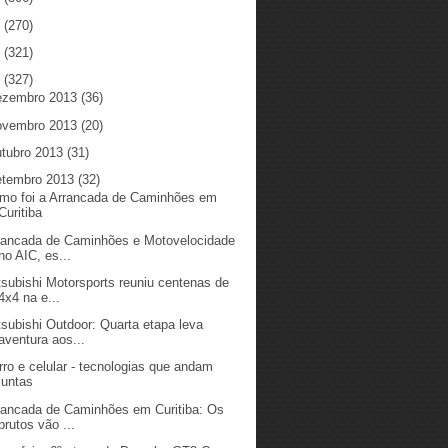
5
(270)
4
(321)
3
(327)
ezembro 2013
(36)
ovembro 2013
(20)
utubro 2013
(31)
etembro 2013
(32)
mo foi a Arrancada de Caminhões em
Curitiba
rancada de Caminhões e Motovelocidade
no AIC, es...
tsubishi Motorsports reuniu centenas de
4x4 na e...
tsubishi Outdoor: Quarta etapa leva
aventura aos...
rro e celular - tecnologias que andam
juntas
rancada de Caminhões em Curitiba: Os
brutos vão ...