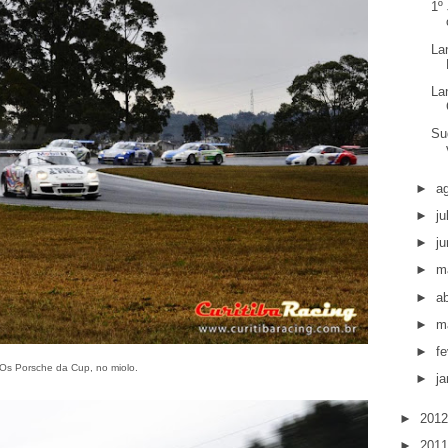
1º
La
La
Su
►
a
►
j
►
j
►
m
►
ab
►
m
►
fe
Os Porsche da Cup, no miolo.
►
ja
►
201
►
201