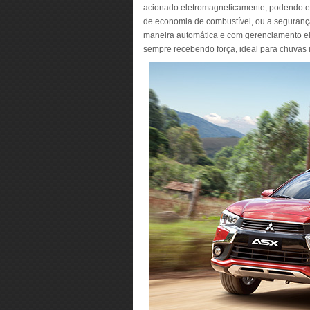
acionado eletromagneticamente, podendo ev
de economia de combustível, ou a seguranç
maneira automática e com gerenciamento ele
sempre recebendo força, ideal para chuvas i