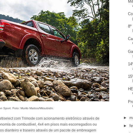
Mi
Co
8º
Ca
Ga
14
15
HE
Pr
on Sport. Foto: Murilo Mattos/Mitsubishi.
►
m
ultiselect com Trimode com acionamento eletrônico através de
onomia de combustível, 4x4 em pisos mais escorregadios ou
►
fe
xos dianteiro e traseiro através de um pacote de embreagem