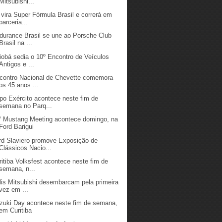
Mitsubishi...
 vira Super Fórmula Brasil e correrá em
parceria...
durance Brasil se une ao Porsche Club
Brasil na ...
iobá sedia o 10º Encontro de Veículos
Antigos e ...
contro Nacional de Chevette comemora
os 45 anos ...
po Exército acontece neste fim de
semana no Parq...
° Mustang Meeting acontece domingo, na
Ford Barigui
rd Slaviero promove Exposição de
Clássicos Nacio...
ritiba Volksfest acontece neste fim de
semana, n...
lis Mitsubishi desembarcam pela primeira
vez em ...
zuki Day acontece neste fim de semana,
em Curitiba