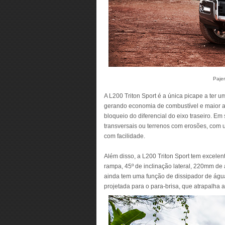
Pajer
A L200 Triton Sport é a única picape a ter 
gerando economia de combustível e maior ad
bloqueio do diferencial do eixo traseiro. E
transversais ou terrenos com erosões, com 
com facilidade.
Além disso, a L200 Triton Sport tem excelen
rampa, 45º de inclinação lateral, 220mm de
ainda tem uma função de dissipador de água
projetada para o para-brisa, que atrapalha a