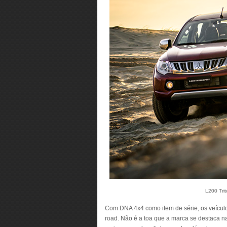
L200 Trit
Com DNA 4x4 como item de série, os veículos
road. Não é a toa que a marca se destaca n