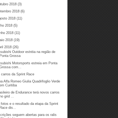
utubro 2018
(3)
etembro 2018
(6)
gosto 2018
(11)
ulho 2018
(5)
unho 2018
(11)
aio 2018
(19)
ril 2018
(26)
tsubishi Outdoor estréia na região de
Ponta Grossa
tsubishi Motorsports estreia em Ponta
Grossa com...
 carros da Sprint Race
a Alfa Romeo Giulia Quadrifoglio Verde
em Curitiba
asileiro de Endurance terá novos carros
no grid ...
 fotos e o resultado da etapa da Sprint
Race dis...
scrições seguem abertas para os ralis