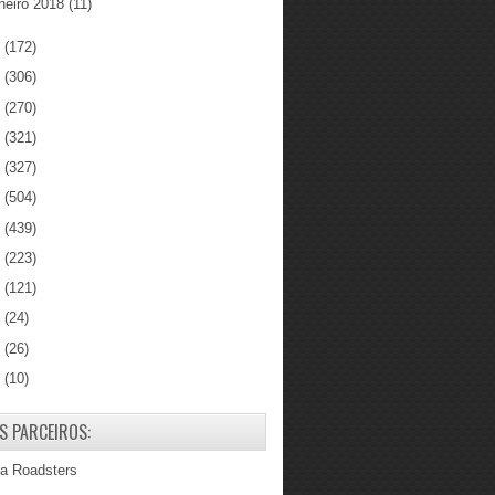
neiro 2018
(11)
7
(172)
6
(306)
5
(270)
4
(321)
3
(327)
2
(504)
1
(439)
0
(223)
9
(121)
8
(24)
7
(26)
6
(10)
S PARCEIROS:
ba Roadsters