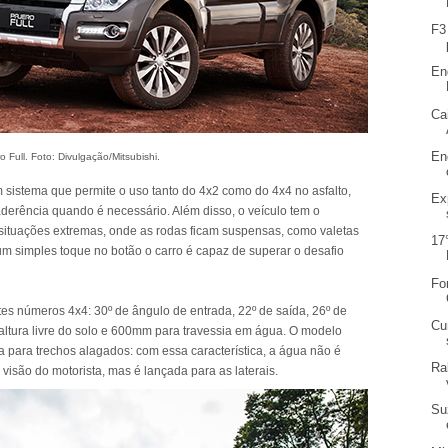
F3
En
Ca
En
o Full. Foto: Divulgação/Mitsubishi.
um sistema que permite o uso tanto do 4x2 como do 4x4 no asfalto,
Ex
erência quando é necessário. Além disso, o veículo tem o
m situações extremas, onde as rodas ficam suspensas, como valetas
17
um simples toque no botão o carro é capaz de superar o desafio
Fo
tes números 4x4: 30º de ângulo de entrada, 22º de saída, 26º de
Cu
 altura livre do solo e 600mm para travessia em água. O modelo
 para trechos alagados: com essa característica, a água não é
Ra
 visão do motorista, mas é lançada para as laterais.
Su