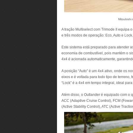
Mitsubishi
A tração Multiselect com Trimode II equipa
e três modos de operação: Eco, Auto e Lock.
Este sistema está preparado para atender a
economia de combustível, pois mantém o sis
4x4 é acionada automaticamente, garantind
A posição “Auto” é um 4x4 ativo, onde os n
eixos e é voltada para todo tipo de terreno
“Lock” é a 4x4 em tempo integral, ideal para
Além disso, o Outlander é equipado com o q
ACC (Adaptive Cruise Control), FCM (Foward
(Active Stability Control), ATC (Active Tractio