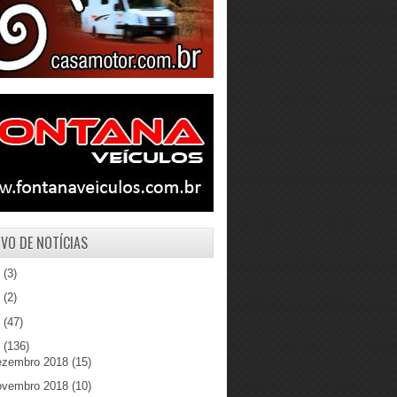
VO DE NOTÍCIAS
1
(3)
0
(2)
9
(47)
8
(136)
ezembro 2018
(15)
ovembro 2018
(10)