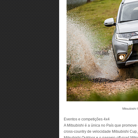
Mitsubishi 
Eventos e competições 4x4
A Mitsubishi é a única no País que promove c
cross-country de velocidade Mitsubishi Cup, 
Mitsubishi Outdoor e o passeio off-road Mit