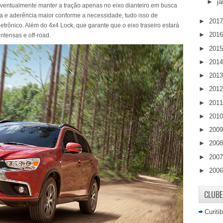
►
ja
entualmente manter a tração apenas no eixo dianteiro em busca
a e aderência maior conforme a necessidade, tudo isso de
►
201
trônico. Além do 4x4 Lock, que garante que o eixo traseiro estará
►
201
ntensas e off-road.
►
201
►
201
►
201
►
201
►
201
►
201
►
200
►
200
►
200
►
200
CLUBE
Curiti