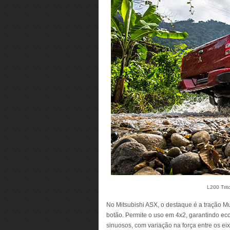
L200 Trit
No Mitsubishi ASX, o destaque é a tração M
botão. Permite o uso em 4x2, garantindo ec
sinuosos, com variação na força entre os ei