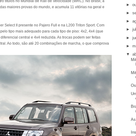
ro títulos no Mundial de Rali de Velocidade (WRC). No Brasil, a
►
o
 das maiores provas do mundo, e acumula 11 vitórias na geral e
►
s
►
a
 Select II presente no Pajero Full e na L200 Triton Sport. Com
►
j
pelo tipo mais adequado para cada tipo de piso: 4x2, 4x4 (que
diferencial central e 4x4 reduzida. As trocas podem ser feitas
►
j
entral. Ao todo, são até 20 combinações de marcha, o que comprova
►
m
▼
ab
Mi
Mi
Os
Um
Br
As
In