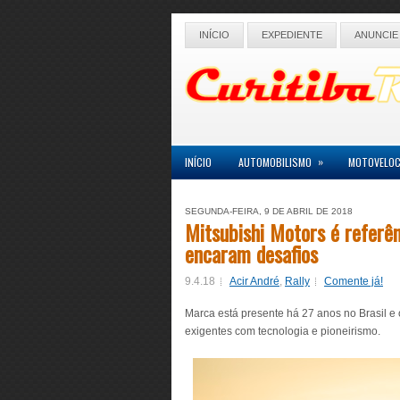
INÍCIO
EXPEDIENTE
ANUNCIE
»
INÍCIO
AUTOMOBILISMO
MOTOVELOC
SEGUNDA-FEIRA, 9 DE ABRIL DE 2018
Mitsubishi Motors é referên
encaram desafios
9.4.18
Acir André
,
Rally
Comente já!
Marca está presente há 27 anos no Brasil e 
exigentes com tecnologia e pioneirismo.