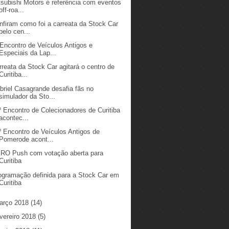
tsubishi Motors é referência com eventos
off-roa...
nfiram como foi a carreata da Stock Car
pelo cen...
 Encontro de Veículos Antigos e
Especiais da Lap...
rreata da Stock Car agitará o centro de
Curitiba...
briel Casagrande desafia fãs no
simulador da Sto...
º Encontro de Colecionadores de Curitiba
acontec...
º Encontro de Veículos Antigos de
Pomerode acont...
RO Push com votação aberta para
Curitiba
ogramação definida para a Stock Car em
Curitiba
arço 2018
(14)
vereiro 2018
(5)