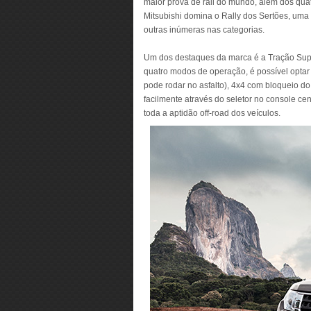
maior prova de rali do mundo, além dos quat
Mitsubishi domina o Rally dos Sertões, uma
outras inúmeras nas categorias.
Um dos destaques da marca é a Tração Super
quatro modos de operação, é possível optar 
pode rodar no asfalto), 4x4 com bloqueio do 
facilmente através do seletor no console c
toda a aptidão off-road dos veículos.