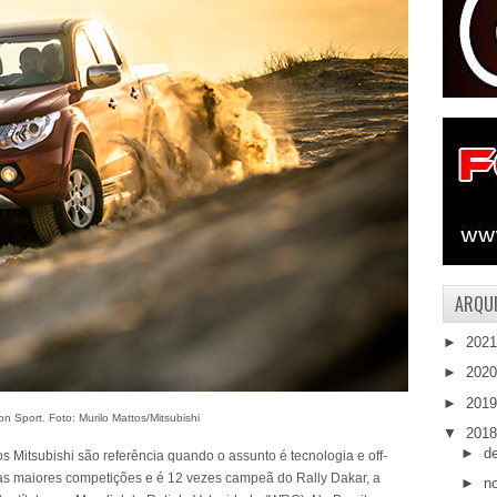
ARQUI
►
202
►
202
►
201
on Sport. Foto: Murilo Mattos/Mitsubishi
▼
201
►
d
 Mitsubishi são referência quando o assunto é tecnologia e off-
as maiores competições e é 12 vezes campeã do Rally Dakar, a
►
n