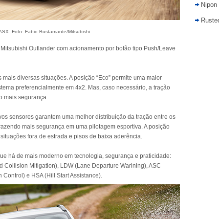
Nipon
Rusted
 ASX. Foto: Fabio Bustamante/Mitsubishi.
 o Mitsubishi Outlander com acionamento por botão tipo Push/Leave
s mais diversas situações. A posição “Eco” permite uma maior
tema preferencialmente em 4x2. Mas, caso necessário, a tração
o mais segurança.
ovos sensores garantem uma melhor distribuição da tração entre os
, trazendo mais segurança em uma pilotagem esportiva. A posição
 situações fora de estrada e pisos de baixa aderência.
ue há de mais moderno em tecnologia, segurança e praticidade:
 Collision Mitigation), LDW (Lane Departure Warining), ASC
n Control) e HSA (Hill Start Assistance).