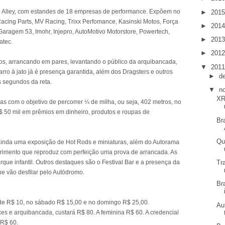
ro Alley, com estandes de 18 empresas de performance. Expõem no
►
201
Racing Parts, MV Racing, Trixx Perfomance, Kasinski Motos, Força
►
201
ragem 53, Imohr, Injepro, AutoMotivo Motorstore, Powertech,
►
201
atec.
►
201
os, arrancando em pares, levantando o público da arquibancada,
▼
201
rro à jato já é presença garantida, além dos Dragsters e outros
►
d
 segundos da reta.
▼
n
XR
s com o objetivo de percorrer ¼ de milha, ou seja, 402 metros, no
 50 mil em prêmios em dinheiro, produtos e roupas de
Br
Qu
 ainda uma exposição de Hot Rods e miniaturas, além do Autorama
rimento que reproduz com perfeição uma prova de arrancada. As
rque infantil. Outros destaques são o Festival Bar e a presença da
Tr
ue vão desfilar pelo Autódromo.
Br
 de R$ 10, no sábado R$ 15,00 e no domingo R$ 25,00.
Au
es e arquibancada, custará R$ 80. A feminina R$ 60. A credencial
 R$ 60.