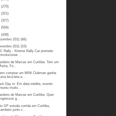
5
(270)
4
(321)
3
(327)
2
(504)
1
(439)
ezembro 2011
(66)
ovembro 2011
(53)
C Rally - Xtreme Rally Car promete
revolucionar ...
asileiro de Marcas em Curitiba: Tem um
Astra, Fo...
em comprar um MINI Clubman ganha
uma bicicleta e...
ack Day in: Em data inédita, evento
reuniu muito...
asileiro de Marcas em Curitiba: Quer
ingressos g...
to GP estuda corrida em Curitiba,
também junto c...