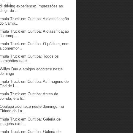
di driving experience: Impressões ao
dirigir do ...
rmula Truck em Curitiba: A classificação
do Camp...
rmula Truck em Curitiba: A classificação
do camp...
rmula Truck em Curitiba: O pódium, com
a comemor...
rmula Truck em Curitiba: Todos os
caminhões da e...
 Willys Day e amigos acontece neste
domingo
rmula Truck em Curitiba: As imagens do
Grid de L...
rmula Truck em Curitiba: Antes da
corrida, é a h...
 Opalapa acontece neste domingo, na
Cidade da La...
rmula Truck em Curitiba: Galeria de
imagens excl...
rmula Truck em Curitiba: Galeria de