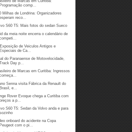
asileiro de Marcas em Curitiba:
Programação comp...
0 Milhas de Londrina: Organizadores
esperam reco...
lvo S60 T5: Mais fotos do sedan Sueco
id da meia noite encerra o calendário de
competi...
 Exposição de Veiculos Antigos e
Especiais de Ca...
nal do Paranaense de Motovelocidade,
Track Day p...
asileiro de Marcas em Curitiba: Ingressos
começa...
uno Senna visita Fábrica da Renault do
Brasil, e...
nge Rover Evoque chega a Curitiba com
preços a p...
lvo S60 T5: Sedan da Volvo anda e para
sozinho
deo onboard do acidente na Copa
Peugeot com o pi...