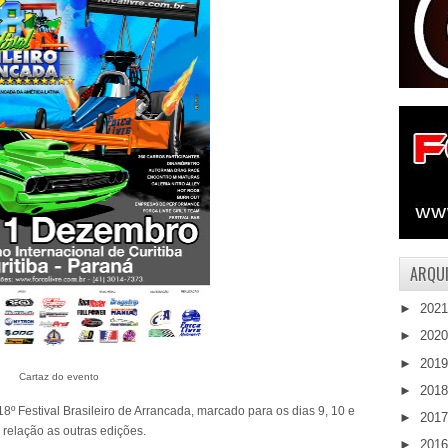
ARQUI
►
202
►
202
►
201
Cartaz do evento
►
201
18º Festival Brasileiro de Arrancada, marcado para os dias 9, 10 e
►
201
relação as outras edições.
►
201