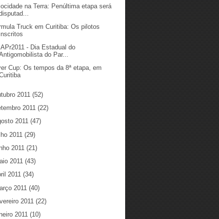
locidade na Terra: Penúltima etapa será
disputad...
rmula Truck em Curitiba: Os pilotos
inscritos
APr2011 - Dia Estadual do
Antigomobilista do Par...
ver Cup: Os tempos da 8ª etapa, em
Curitiba
utubro 2011
(52)
etembro 2011
(22)
gosto 2011
(47)
lho 2011
(29)
unho 2011
(21)
aio 2011
(43)
ril 2011
(34)
arço 2011
(40)
vereiro 2011
(22)
neiro 2011
(10)