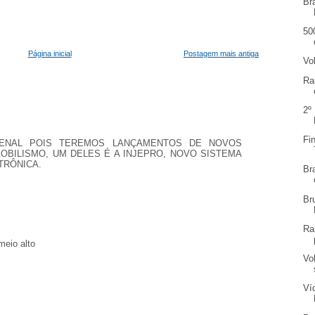
Br
50
Página inicial
Postagem mais antiga
Vo
Ra
2º
Fi
ENAL POIS TEREMOS LANÇAMENTOS DE NOVOS
BILISMO, UM DELES É A INJEPRO, NOVO SISTEMA
TRÔNICA.
Br
Br
Ra
meio alto
Vo
Ví