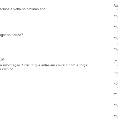
Au
equipe e volta no próximo ano.
Fó
Fó
agar no cartão?
Fó
Fó
 PM
3º
a informação. Solicito que entre em contato com a força
re.com.br
Fó
Fó
4º
Fó
Fó