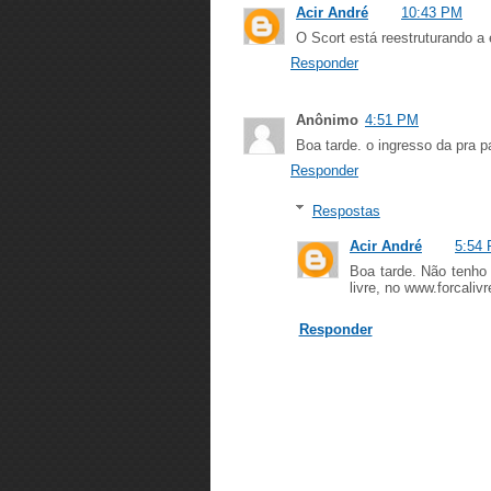
Acir André
10:43 PM
O Scort está reestruturando a 
Responder
Anônimo
4:51 PM
Boa tarde. o ingresso da pra p
Responder
Respostas
Acir André
5:54
Boa tarde. Não tenho 
livre, no www.forcaliv
Responder