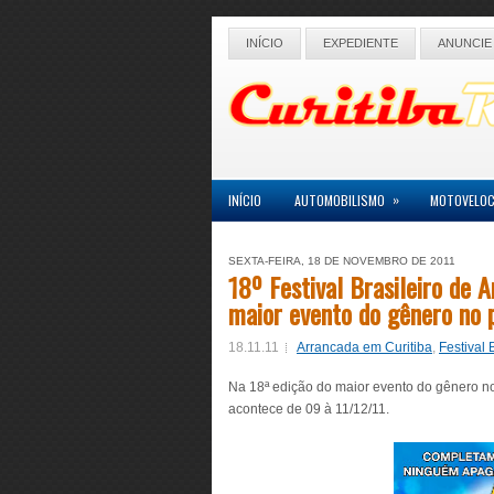
INÍCIO
EXPEDIENTE
ANUNCIE
»
INÍCIO
AUTOMOBILISMO
MOTOVELOC
SEXTA-FEIRA, 18 DE NOVEMBRO DE 2011
18º Festival Brasileiro de 
maior evento do gênero no 
18.11.11
Arrancada em Curitiba
,
Festival 
Na 18ª edição do maior evento do gênero no 
acontece de 09 à 11/12/11.