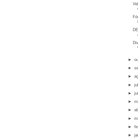
Ve
Fó
DE
Di
►
o
►
s
►
a
►
ju
►
j
►
m
►
ab
►
m
►
fe
►
ja