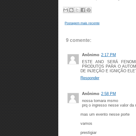
Postagem mais recente
9 comente:
Anônimo
2:17 PM
ESTE ANO SERÁ FENOM
PRODUTOS PARA O AUTOMO
DE INJEÇÃO E IGNIÇÃO ELE
Responder
Anônimo
2:58 PM
nossa tomara msmo
prq o ingresso nesse valor da 
mas um evento nesse porte
vamos
prestigiar