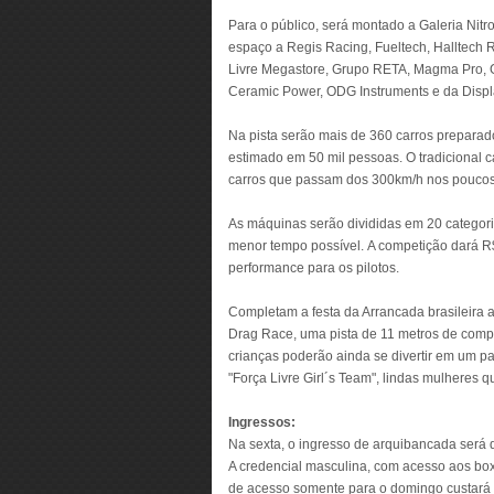
Para o público, será montado a Galeria Nit
espaço a Regis Racing, Fueltech, Halltech 
Livre Megastore, Grupo RETA, Magma Pro, Ga
Ceramic Power, ODG Instruments e da Displ
Na pista serão mais de 360 carros preparad
estimado em 50 mil pessoas. O tradicional ca
carros que passam dos 300km/h nos poucos
As máquinas serão divididas em 20 categoria
menor tempo possível. A competição dará R$
performance para os pilotos.
Completam a festa da Arrancada brasileira
Drag Race, uma pista de 11 metros de comp
crianças poderão ainda se divertir em um pa
"Força Livre Girl´s Team", lindas mulheres q
Ingressos:
Na sexta, o ingresso de arquibancada será
A credencial masculina, com acesso aos box
de acesso somente para o domingo custará