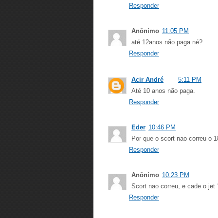
Responder
Anônimo
11:05 PM
até 12anos não paga né?
Responder
Acir André
5:11 PM
Até 10 anos não paga.
Responder
Eder
10:46 PM
Por que o scort nao correu o 1
Responder
Anônimo
10:23 PM
Scort nao correu, e cade o jet 
Responder