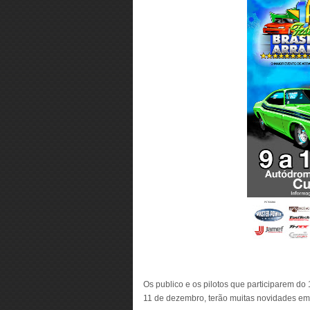
Os publico e os pilotos que participarem do 
11 de dezembro, terão muitas novidades em 