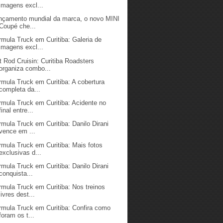
imagens excl...
nçamento mundial da marca, o novo MINI
Coupé che...
rmula Truck em Curitiba: Galeria de
imagens excl...
t Rod Cruisin: Curitiba Roadsters
organiza combo...
rmula Truck em Curitiba: A cobertura
completa da...
rmula Truck em Curitiba: Acidente no
final entre...
rmula Truck em Curitiba: Danilo Dirani
vence em ...
rmula Truck em Curitiba: Mais fotos
exclusivas d...
rmula Truck em Curitiba: Danilo Dirani
conquista...
rmula Truck em Curitiba: Nos treinos
livres dest...
rmula Truck em Curitiba: Confira como
foram os t...