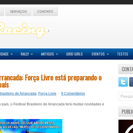
SERVIÇOS
CONTATO
»
»
»
»
IDADE
RALLY
ANTIGOS
GRID GIRLS
EVENTOS
TESTES
CONT
Arrancada: Força Livre está preparando o
país
Brasileiro de Arrancada
,
Força Livre
9 Comentários
país, o Festival Brasileiro de Arrancada terá muitas novidades e
PUBLI