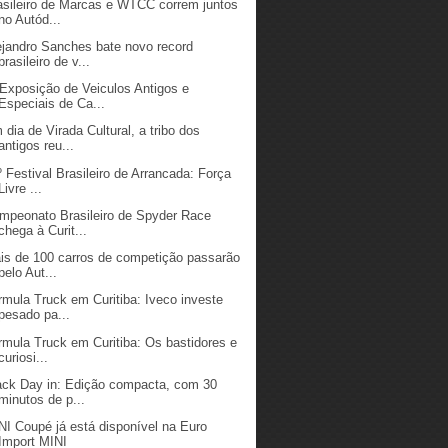
asileiro de Marcas e WTCC correm juntos
no Autód...
ejandro Sanches bate novo record
brasileiro de v...
 Exposição de Veiculos Antigos e
Especiais de Ca...
 dia de Virada Cultural, a tribo dos
antigos reu...
º Festival Brasileiro de Arrancada: Força
Livre ...
mpeonato Brasileiro de Spyder Race
chega à Curit...
is de 100 carros de competição passarão
pelo Aut...
rmula Truck em Curitiba: Iveco investe
pesado pa...
rmula Truck em Curitiba: Os bastidores e
curiosi...
ack Day in: Edição compacta, com 30
minutos de p...
NI Coupé já está disponível na Euro
Import MINI