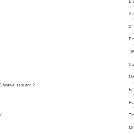
Br
Al
2º
Em
18
Ca
Ma
8 festival este ano ?
Fó
Fó
?
Tr
MI