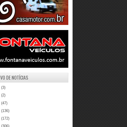
VO DE NOTÍCIAS
1
(3)
0
(2)
9
(47)
8
(136)
7
(172)
6
(306)