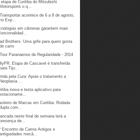
 etapa de Curitiba do Mitsubishi
Motorsports o q...
 Transportar acontece de 6 a 8 de agosto,
no Exp...
cnologias em câmeras garantem mais
funcionalidad...
ad Brothers: Uma grife para quem gosta
de carro
 Tour Paranaense de Regularidade - 2014
llyPR: Etapa de Cascavel é transferida
para Tiju...
rrida pela Cura: Apoie o tratamento a
Neoplasia ...
ritiba inova e testa aplicativo para
estacioname...
asileiro de Marcas em Curitiba: Rodada
dupla com...
rancada neste final de semana terá a
presença de...
º Encontro de Carros Antigos e
antiguidades mecâ...