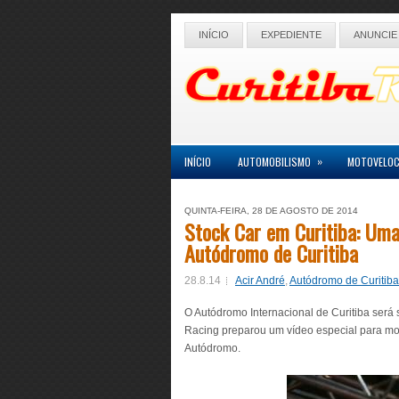
INÍCIO
EXPEDIENTE
ANUNCIE
»
INÍCIO
AUTOMOBILISMO
MOTOVELOC
QUINTA-FEIRA, 28 DE AGOSTO DE 2014
Stock Car em Curitiba: Uma
Autódromo de Curitiba
28.8.14
Acir André
,
Autódromo de Curitiba
O Autódromo Internacional de Curitiba será 
Racing preparou um vídeo especial para mos
Autódromo.