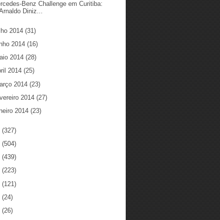
rcedes-Benz Challenge em Curitiba:
Arnaldo Diniz...
ulho 2014
(31)
unho 2014
(16)
aio 2014
(28)
ril 2014
(25)
arço 2014
(23)
vereiro 2014
(27)
neiro 2014
(23)
3
(327)
2
(504)
1
(439)
0
(223)
9
(121)
8
(24)
7
(26)