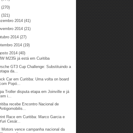
5
(270)
4
(321)
ezembro 2014
(41)
ovembro 2014
(21)
utubro 2014
(27)
etembro 2014
(19)
gosto 2014
(40)
W M235i já está em Curitiba
rsche GT3 Cup Challenge: Substituindo a
etapa da...
ock Car em Curitiba: Uma volta on board
com Popó...
pa Troller disputa etapa em Joinville e já
tem i...
ritiba recebe Encontro Nacional de
Antigomobilis...
rint Race em Curitiba: Marco Garcia e
Yuri Cesár...
 Motors vence campanha nacional da