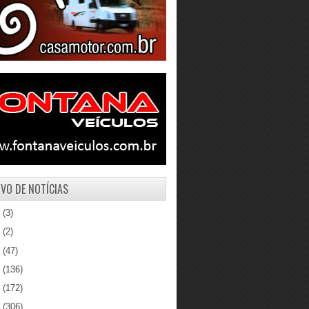
VO DE NOTÍCIAS
1
(3)
0
(2)
9
(47)
8
(136)
7
(172)
6
(306)