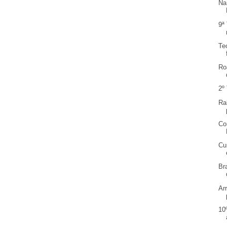
Na
9ª
Te
Ro
2º
Ra
Co
Cu
Br
Ar
10