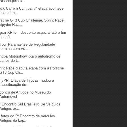
Nissan pela s...
ock Car em Curitiba: 7ª etapa acontece
neste fim...
rsche GT3 Cup Challenge, Sprint Race,
Spyder Rac...
guar XF tem desconto especial até o fim
do mês
 Tour Paranaense de Regularidade
termina com vit...
ritiba Motorshow lota o autódromo de
carros de t...
rint Race disputa etapa com a Porsche
GT3 Cup Ch...
llyPR: Etapa de Tijucas mudou a
classificação do...
contro de Antigos no Museu do
Automóvel
° Encontro Sul Brasileiro De Veículos
Antigos ac...
 fotos do 5º Encontro de Veículos
Antigos da Lap...