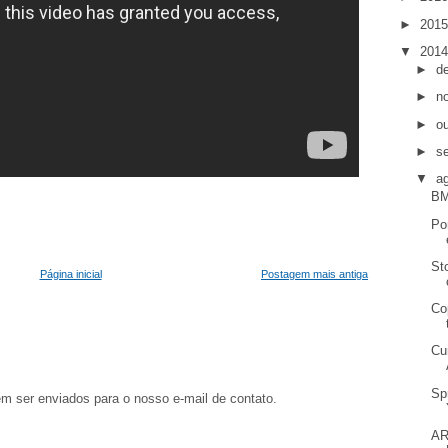
►
201
▼
201
►
d
►
n
►
o
►
s
▼
a
BM
Po
St
Página inicial
Postagem mais antiga
Co
Cu
Sp
em ser enviados para o nosso e-mail de contato.
AR