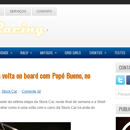
SERVIÇOS
CONTATO
»
»
»
»
IDADE
RALLY
ANTIGOS
GRID GIRLS
EVENTOS
TESTES
CONT
 volta on board com Popó Bueno, no
,
Stock Car
Comente já!
sede da sétima etapa da Stock Car, neste final de semana e a Shell
trar como é uma volta com o carro da Stock Car na pista do
PUBLI