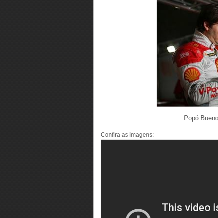
Popó Bueno.
Confira as imagens: