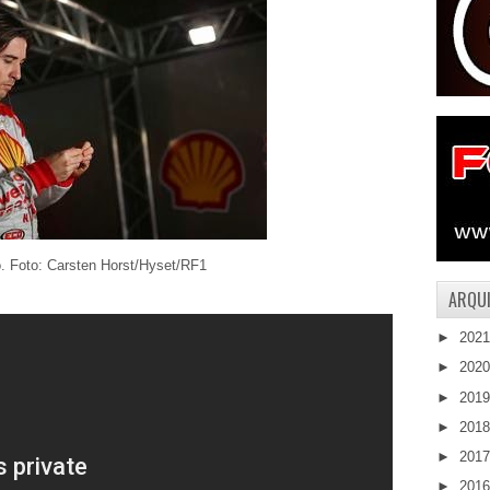
 Foto: Carsten Horst/Hyset/RF1
ARQUI
►
202
►
202
►
201
►
201
►
201
►
201