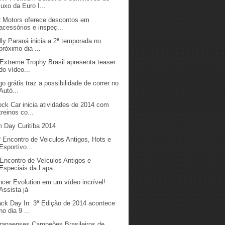
luxo da Euro I...
 Motors oferece descontos em
acessórios e inspeç...
lly Paraná inicia a 2ª temporada no
próximo dia ...
 Extreme Trophy Brasil apresenta teaser
do vídeo...
go grátis traz a possibilidade de correr no
Autó...
ock Car inicia atividades de 2014 com
treinos co...
 Day Curitiba 2014
º Encontro de Veiculos Antigos, Hots e
Esportivo...
 Encontro de Veículos Antigos e
Especiais da Lapa
ncer Evolution em um vídeo incrível!
Assista já
ack Day In: 3ª Edição de 2014 acontece
no dia 9 ...
ranaenses Campeões Brasileiros de