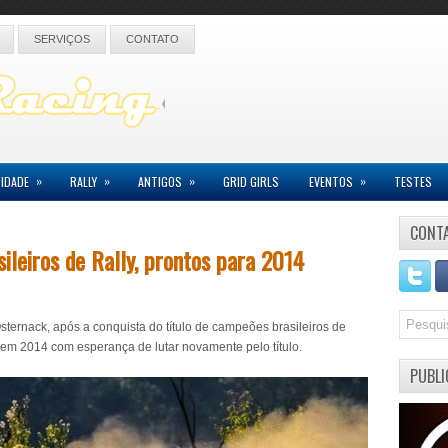
SERVIÇOS
CONTATO
»
»
»
»
IDADE
RALLY
ANTIGOS
GRID GIRLS
EVENTOS
TESTES
CONT
leiros de Rally, prontos para 2014
sternack, após a conquista do título de campeões brasileiros de
 em 2014 com esperança de lutar novamente pelo título.
PUBLI