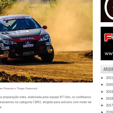
ARQUI
►
202
►
202
an Pimentel e Thiago Osternack
►
201
 preparação extra, elaborada pela equipe RT One, os curitibanos
►
201
Paranaense na categoria CBR2, dirigida para veículos com motor de
►
201
e.
►
201