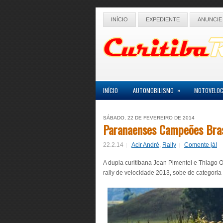
INÍCIO
EXPEDIENTE
ANUNCIE
»
INÍCIO
AUTOMOBILISMO
MOTOVELOC
SÁBADO, 22 DE FEVEREIRO DE 2014
Paranaenses Campeões Brasi
22.2.14
Acir André
,
Rally
Comente já!
A dupla curitibana Jean Pimentel e Thiago O
rally de velocidade 2013, sobe de categoria