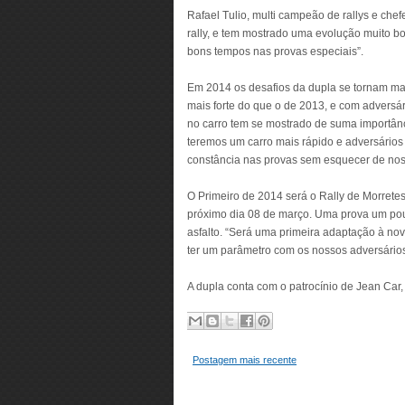
Rafael Tulio, multi campeão de rallys e che
rally, e tem mostrado uma evolução muito bo
bons tempos nas provas especiais”.
Em 2014 os desafios da dupla se tornam mais
mais forte do que o de 2013, e com adversár
no carro tem se mostrado de suma importân
teremos um carro mais rápido e adversários 
constância nas provas sem esquecer de nos
O Primeiro de 2014 será o Rally de Morrete
próximo dia 08 de março. Uma prova um pou
asfalto. “Será uma primeira adaptação à no
ter um parâmetro com os nossos adversário
A dupla conta com o patrocínio de Jean Car,
Postagem mais recente