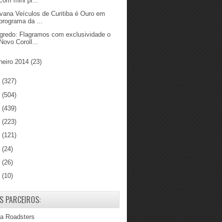
com mini pr...
vana Veículos de Curitiba é Ouro em
programa da ...
gredo: Flagramos com exclusividade o
Novo Coroll...
neiro 2014
(23)
3
(327)
2
(504)
1
(439)
0
(223)
9
(121)
8
(24)
7
(26)
6
(10)
S PARCEIROS:
ba Roadsters