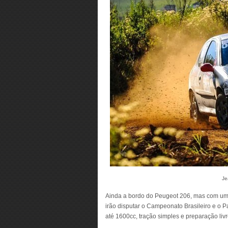
Je
Ainda a bordo do Peugeot 206, mas com uma
irão disputar o Campeonato Brasileiro e o 
até 1600cc, tração simples e preparação livr