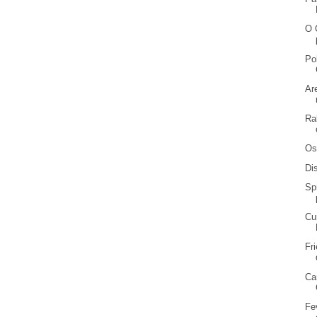
O 
Po
Ar
Ra
Os
Di
Sp
Cu
Fr
Ca
Fe