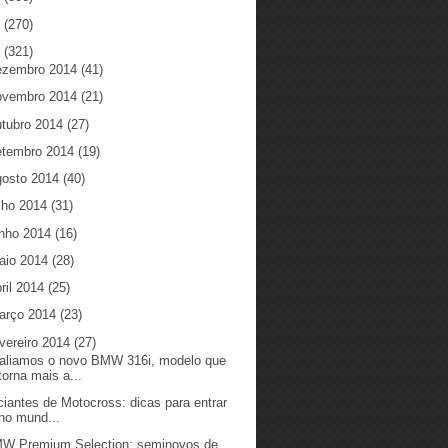
5
(270)
4
(321)
ezembro 2014
(41)
ovembro 2014
(21)
utubro 2014
(27)
etembro 2014
(19)
gosto 2014
(40)
ulho 2014
(31)
unho 2014
(16)
aio 2014
(28)
ril 2014
(25)
arço 2014
(23)
vereiro 2014
(27)
aliamos o novo BMW 316i, modelo que
torna mais a...
iciantes de Motocross: dicas para entrar
no mund...
W Premium Selection: seminovos de