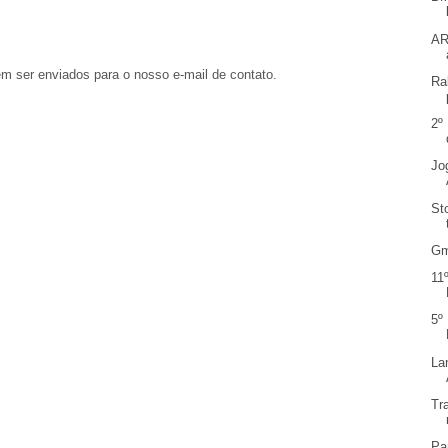
AR
em ser enviados para o nosso e-mail de contato.
Ra
2º
Jo
St
Gm
11
5º
La
Tr
Pa