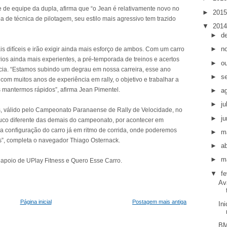
fe de equipe da dupla, afirma que “o Jean é relativamente novo no
►
201
a de técnica de pilotagem, seu estilo mais agressivo tem trazido
▼
201
►
d
►
n
 difíceis e irão exigir ainda mais esforço de ambos. Com um carro
ios ainda mais experientes, a pré-temporada de treinos e acertos
►
o
cia. “Estamos subindo um degrau em nossa carreira, esse ano
►
s
com muitos anos de experiência em rally, o objetivo e trabalhar a
 mantermos rápidos”, afirma Jean Pimentel.
►
a
►
j
s, válido pelo Campeonato Paranaense de Rally de Velocidade, no
►
j
co diferente das demais do campeonato, por acontecer em
va configuração do carro já em ritmo de corrida, onde poderemos
►
m
s”, completa o navegador Thiago Osternack.
►
ab
►
m
 apoio de UPlay Fitness e Quero Esse Carro.
▼
fe
Av
Página inicial
Postagem mais antiga
In
BM