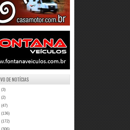
VO DE NOTÍCIAS
1
(3)
0
(2)
9
(47)
8
(136)
7
(172)
6
(306)