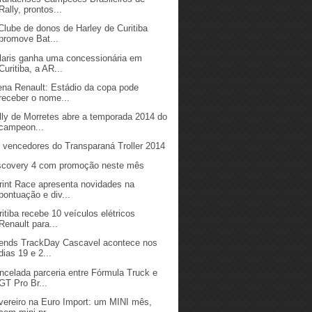
Rally, prontos...
Clube de donos de Harley de Curitiba
promove Bat...
laris ganha uma concessionária em
Curitiba, a AR...
ena Renault: Estádio da copa pode
receber o nome...
lly de Morretes abre a temporada 2014 do
campeon...
 vencedores do Transparaná Troller 2014
scovery 4 com promoção neste mês
rint Race apresenta novidades na
pontuação e div...
ritiba recebe 10 veículos elétricos
Renault para...
iends TrackDay Cascavel acontece nos
dias 19 e 2...
ncelada parceria entre Fórmula Truck e
GT Pro Br...
vereiro na Euro Import: um MINI mês,