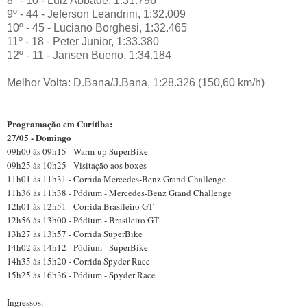
8º - 10 - Luiz Abbade, 1:31.796
9º - 44 - Jeferson Leandrini, 1:32.009
10º - 45 - Luciano Borghesi, 1:32.465
11º - 18 - Peter Junior, 1:33.380
12º - 11 - Jansen Bueno, 1:34.184
Melhor Volta: D.Bana/J.Bana, 1:28.326 (150,60 km/h)
Programação em Curitiba:
27/05 - Domingo
09h00 às 09h15 - Warm-up SuperBike
09h25 às 10h25 - Visitação aos boxes
11h01 às 11h31 - Corrida Mercedes-Benz Grand Challenge
11h36 às 11h38 - Pódium - Mercedes-Benz Grand Challenge
12h01 às 12h51 - Corrida Brasileiro GT
12h56 às 13h00 - Pódium - Brasileiro GT
13h27 às 13h57 - Corrida SuperBike
14h02 às 14h12 - Pódium - SuperBike
14h35 às 15h20 - Corrida Spyder Race
15h25 às 16h36 - Pódium - Spyder R
ace
Ingressos: