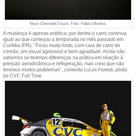
Fábio Oliveira.
Novo Chevrolet Cruze. Foto:
A mudança é apenas estética: por dentro o carro continua
igual ao que começou a temporada no mês passado em
Curitiba (PR). "Ficou muito lindo, com cara de carro de
corrida, um visual agressivo e bem agradável. Ainda não
sabemos se teremos diferenças na prática em relação à
pressão aerodinâmica e refrigeração, mas creio que não
teremos muitos problemas", comenta Lucas Foresti, piloto
da CVC Full Time.