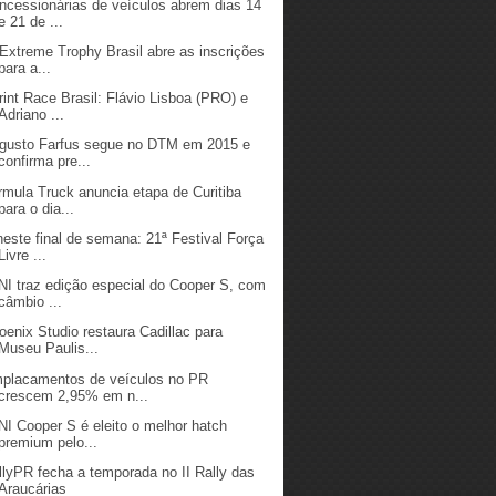
ncessionárias de veículos abrem dias 14
e 21 de ...
 Extreme Trophy Brasil abre as inscrições
para a...
rint Race Brasil: Flávio Lisboa (PRO) e
Adriano ...
gusto Farfus segue no DTM em 2015 e
confirma pre...
rmula Truck anuncia etapa de Curitiba
para o dia...
neste final de semana: 21ª Festival Força
Livre ...
NI traz edição especial do Cooper S, com
câmbio ...
oenix Studio restaura Cadillac para
Museu Paulis...
placamentos de veículos no PR
crescem 2,95% em n...
NI Cooper S é eleito o melhor hatch
premium pelo...
llyPR fecha a temporada no II Rally das
Araucárias