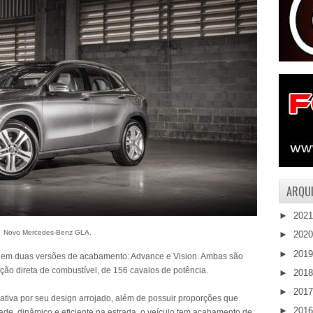
ARQUI
►
202
Novo Mercedes-Benz GLA.
►
202
►
201
 em duas versões de acabamento: Advance e Vision. Ambas são
eção direta de combustível, de 156 cavalos de potência.
►
201
►
201
ativa por seu design arrojado, além de possuir proporções que
►
201
ade, dinâmico e eficiente na estrada, o veículo tem acabamento de