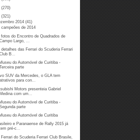
5
(270)
4
(321)
ezembro 2014
(41)
 campeões de 2014
 fotos do Encontro de Quadrados de
Campo Largo, ...
 detalhes das Ferrari do Scuderia Ferrari
Club B...
Museu do Automóvel de Curitiba -
Terceira parte
vo SUV da Mercedes, o GLA tem
atrativos para con...
tsubishi Motors presenteia Gabriel
Medina com um...
Museu do Automóvel de Curitiba -
Segunda parte
Museu do Automóvel de Curitiba
asileiro e Paranaense de Rally 2015 já
tem pré-c...
 Ferrari do Scuderia Ferrari Club Brasile,