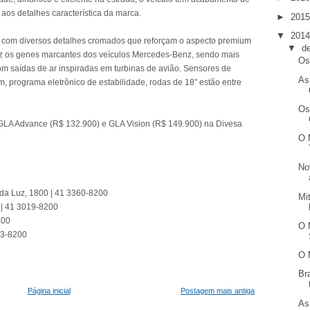
aos detalhes característica da marca.
►
201
▼
201
 com diversos detalhes cromados que reforçam o aspecto premium
▼
d
raz os genes marcantes dos veículos Mercedes-Benz, sendo mais
Os
com saídas de ar inspiradas em turbinas de avião. Sensores de
As
 programa eletrônico de estabilidade, rodas de 18” estão entre
Os
 GLA Advance (R$ 132.900) e GLA Vision (R$ 149.900) na Divesa
O 
No
 da Luz, 1800 | 41 3360-8200
Mi
 | 41 3019-8200
800
O 
13-8200
O 
Br
Página inicial
Postagem mais antiga
As