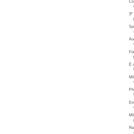
Co
3º
Sp
Au
Fó
É 
MI
Ph
Em
MI
Ra