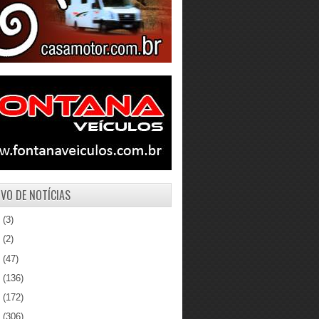
VO DE NOTÍCIAS
1
(3)
0
(2)
9
(47)
8
(136)
7
(172)
6
(306)