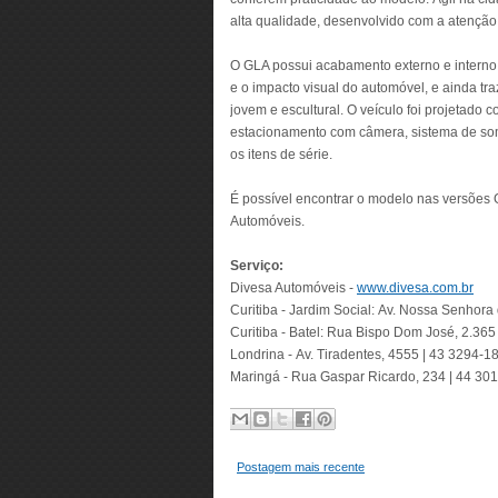
alta qualidade, desenvolvido com a atenção 
O GLA possui acabamento externo e interno
e o impacto visual do automóvel, e ainda t
jovem e escultural. O veículo foi projetado 
estacionamento com câmera, sistema de som,
os itens de série.
É possível encontrar o modelo nas versões
Automóveis.
Serviço:
Divesa Automóveis -
www.divesa.com.br
Curitiba - Jardim Social: Av. Nossa Senhora
Curitiba - Batel: Rua Bispo Dom José, 2.365
Londrina - Av. Tiradentes, 4555 | 43 3294-1
Maringá - Rua Gaspar Ricardo, 234 | 44 30
Postagem mais recente