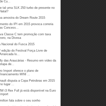
de Cu...
e tal uma SLK 250 turbo de presente no
Natal?
a amostra do Dream Route 2015
mento do IPI em 2015 provoca correria
as Concess...
va Classe C tem promoção com taxa
zero, na Divesa
a Nacional do Fusca 2015
ª edição do Festival Força Livre de
Arrancada lo...
lly das Araucárias - Resumo em video da
etapa de...
ro Import oferece o plano de
financiamento MINI ...
nault disputa a Copa Petrobras em 2015
no lugar ...
W i3 Rex Full já está disponível na Euro
Import
milton fala sobre o seu sonho