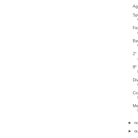
Ag
Sp
Fe
Ba
2°
8º
Di
Co
Me
►
n
►
o