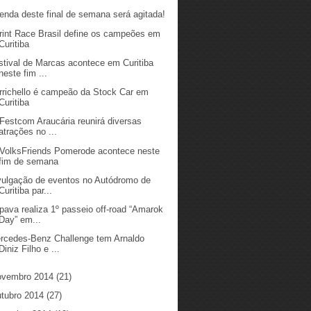
enda deste final de semana será agitada!
rint Race Brasil define os campeões em
Curitiba
stival de Marcas acontece em Curitiba
neste fim ...
rrichello é campeão da Stock Car em
Curitiba
 Festcom Araucária reunirá diversas
atrações no ...
 VolksFriends Pomerode acontece neste
fim de semana
vulgação de eventos no Autódromo de
Curitiba par...
pava realiza 1º passeio off-road “Amarok
Day” em...
rcedes-Benz Challenge tem Arnaldo
Diniz Filho e ...
ovembro 2014
(21)
utubro 2014
(27)