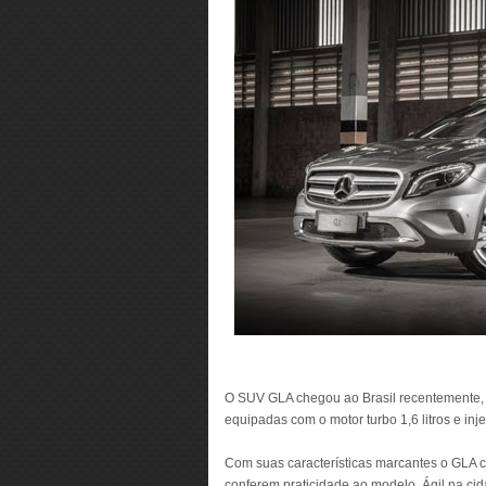
O SUV GLA chegou ao Brasil recentemente,
equipadas com o motor turbo 1,6 litros e inj
Com suas características marcantes o GLA c
conferem praticidade ao modelo. Ágil na cid