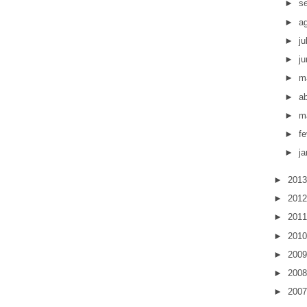
►
s
►
a
►
j
►
j
►
m
►
ab
►
m
►
fe
►
ja
►
201
►
201
►
201
►
201
►
200
►
200
►
200