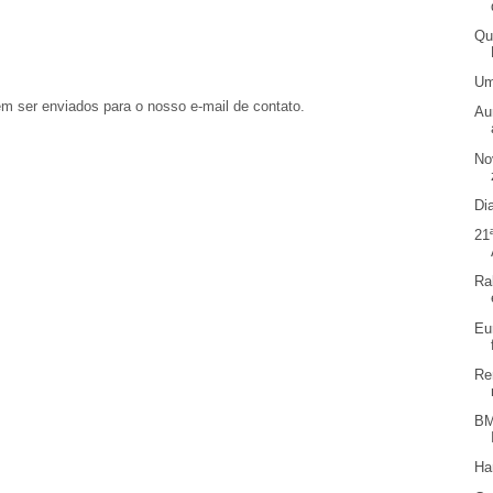
Qu
Um
em ser enviados para o nosso e-mail de contato.
Au
No
Di
21
Ra
Eu
Re
BM
Ha