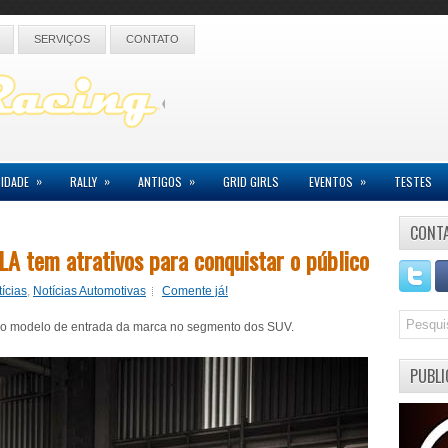
SERVIÇOS
CONTATO
»
»
»
»
IDADE
RALLY
ANTIGOS
GRID GIRLS
EVENTOS
TESTES
CONT
A tem atrativos para conquistar o público
ícias
,
Notícias Automotivas
Comente já!
é o modelo de entrada da marca no segmento dos SUV.
PUBLI