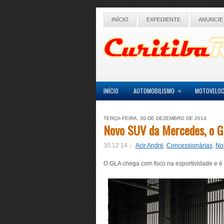
INÍCIO
EXPEDIENTE
ANUNCIE
»
INÍCIO
AUTOMOBILISMO
MOTOVELOC
TERÇA-FEIRA, 30 DE DEZEMBRO DE 2014
Novo SUV da Mercedes, o GL
30.12.14
Acir André
,
Concessionárias
,
Not
O GLA chega com foco na esportividade e 