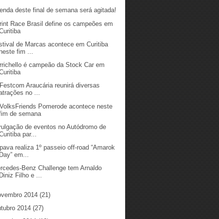
enda deste final de semana será agitada!
rint Race Brasil define os campeões em
Curitiba
stival de Marcas acontece em Curitiba
neste fim ...
rrichello é campeão da Stock Car em
Curitiba
 Festcom Araucária reunirá diversas
atrações no ...
 VolksFriends Pomerode acontece neste
fim de semana
vulgação de eventos no Autódromo de
Curitiba par...
pava realiza 1º passeio off-road “Amarok
Day” em...
rcedes-Benz Challenge tem Arnaldo
Diniz Filho e ...
ovembro 2014
(21)
utubro 2014
(27)