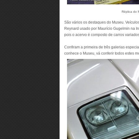
Réplica do 
São vários os destaques do Museu. Veículos 
Reynard usado por Maurício Gugelmin na In
pois o acervo é composto de carros variado
Confiram a primeira de três galerias espec
conhece o Museu, vá conferir todos estes m