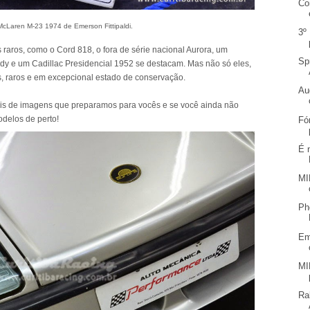
Co
McLaren M-23 1974 de Emerson Fittipaldi.
3º
raros, como o Cord 818, o fora de série nacional Aurora, um
Sp
dy e um Cadillac Presidencial 1952 se destacam. Mas não só eles,
s, raros e em excepcional estado de conservação.
Au
iais de imagens que preparamos para vocês e se você ainda não
odelos de perto!
Fó
É 
MI
Ph
Em
MI
Ra