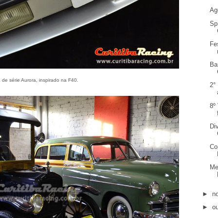
Ag
Sp
Fe
Ba
a de série Aurora, inspirado na F40.
2°
8º
Di
Co
Me
►
n
►
o