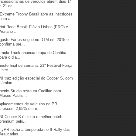
ncessionárias de veículos abrem dias 14
e 21 de ...
 Extreme Trophy Brasil abre as inscrições
para a...
rint Race Brasil: Flávio Lisboa (PRO) e
Adriano ...
gusto Farfus segue no DTM em 2015 e
confirma pre...
rmula Truck anuncia etapa de Curitiba
para o dia...
neste final de semana: 21ª Festival Força
Livre ...
NI traz edição especial do Cooper S, com
câmbio ...
oenix Studio restaura Cadillac para
Museu Paulis...
placamentos de veículos no PR
crescem 2,95% em n...
NI Cooper S é eleito o melhor hatch
premium pelo...
llyPR fecha a temporada no II Rally das
Araucárias