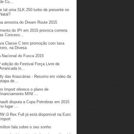
de Cu...
e tal uma SLK 250 turbo de presente no
Natal?
a amostra do Dream Route 2015
mento do IPI em 2015 provoca correria
as Concess...
va Classe C tem promoção com taxa
zero, na Divesa
a Nacional do Fusca 2015
ª edição do Festival Força Livre de
Arrancada lo...
lly das Araucárias - Resumo em video da
etapa de...
ro Import oferece o plano de
financiamento MINI ...
nault disputa a Copa Petrobras em 2015
no lugar ...
W i3 Rex Full já está disponível na Euro
Import
milton fala sobre o seu sonho