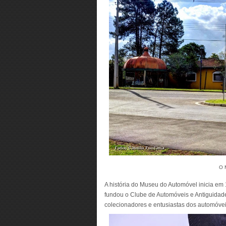
O 
A história do Museu do Automóvel inicia em
fundou o Clube de Automóveis e Antiguidad
colecionadores e entusiastas dos automóvei