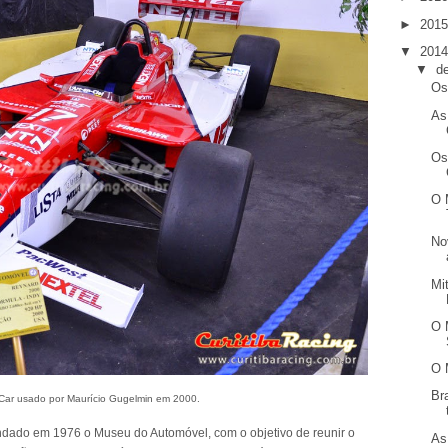
►
201
▼
201
▼
d
Os
As
Os
O 
No
Mi
O 
O 
Br
Car usado por Maurício Gugelmin em 2000.
fundado em 1976 o Museu do Automóvel, com o objetivo de reunir o
As