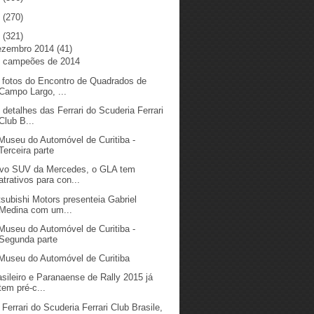
5
(270)
4
(321)
ezembro 2014
(41)
 campeões de 2014
 fotos do Encontro de Quadrados de
Campo Largo, ...
 detalhes das Ferrari do Scuderia Ferrari
Club B...
Museu do Automóvel de Curitiba -
Terceira parte
vo SUV da Mercedes, o GLA tem
atrativos para con...
tsubishi Motors presenteia Gabriel
Medina com um...
Museu do Automóvel de Curitiba -
Segunda parte
Museu do Automóvel de Curitiba
asileiro e Paranaense de Rally 2015 já
tem pré-c...
 Ferrari do Scuderia Ferrari Club Brasile,