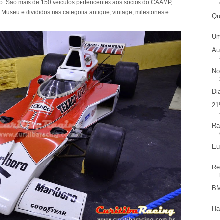
co. São mais de 150 veículos pertencentes aos sócios do CAAMP,
Museu e divididos nas categoria antique, vintage, milestones e
Qu
Um
Au
No
Di
21
Ra
Eu
Re
BM
Ha