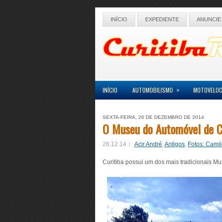
INÍCIO
EXPEDIENTE
ANUNCIE
»
INÍCIO
AUTOMOBILISMO
MOTOVELOC
SEXTA-FEIRA, 26 DE DEZEMBRO DE 2014
O Museu do Automóvel de C
26.12.14
Acir André
,
Antigos
,
Fotos: Cami
Curitiba possui um dos mais tradicionais M