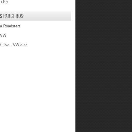
6
(10)
S PARCEIROS:
ba Roadsters
 VW
 Live - VW a ar