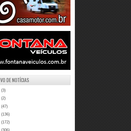
VO DE NOTÍCIAS
1
(3)
0
(2)
9
(47)
8
(136)
7
(172)
6
(306)