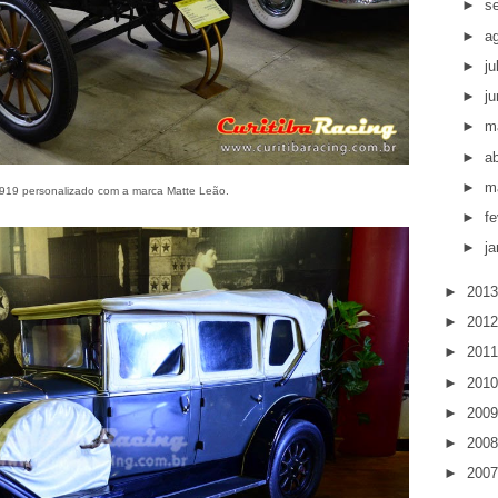
►
s
►
a
►
j
►
j
►
m
►
ab
►
m
1919 personalizado com a marca Matte Leão.
►
fe
►
ja
►
201
►
201
►
201
►
201
►
200
►
200
►
200