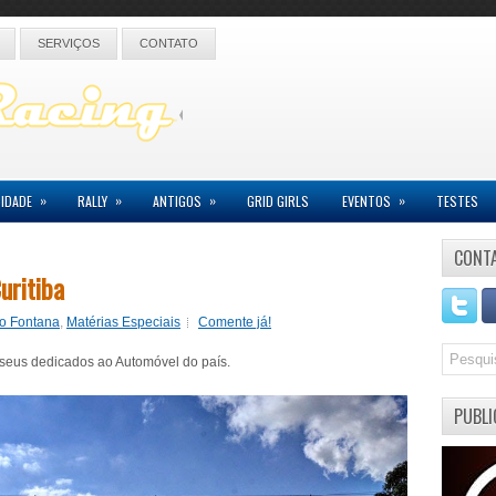
SERVIÇOS
CONTATO
»
»
»
»
IDADE
RALLY
ANTIGOS
GRID GIRLS
EVENTOS
TESTES
CONT
uritiba
lo Fontana
,
Matérias Especiais
Comente já!
useus dedicados ao Automóvel do país.
PUBLI