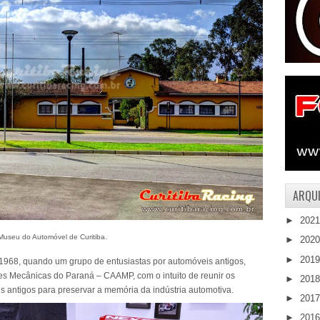
ARQUI
►
202
Museu do Automóvel de Curitiba.
►
202
►
201
 1968, quando um grupo de entusiastas por automóveis antigos,
es Mecânicas do Paraná – CAAMP, com o intuito de reunir os
►
201
s antigos para preservar a memória da indústria automotiva.
►
201
►
201