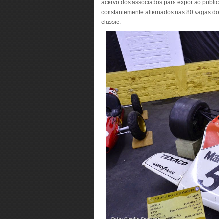
acervo dos associados para expor ao públi
constantemente alternados nas 80 vagas do 
classic.