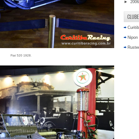
►
200
CLUBE
Curiti
Nipon
Rusted
Fiat 520 1928.